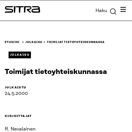
Siirry
Valik
Haku
suoraan
Sitra
sisältöön
↓
ETUSIVU
JULKAISU
TOIMIJAT TIETOYHTEISKUNNASSA
JULKAISU
Toimijat tietoyhteiskunnassa
JULKAISTU
24.5.2000
KIRJOITTAJAT
R. Nevalainen