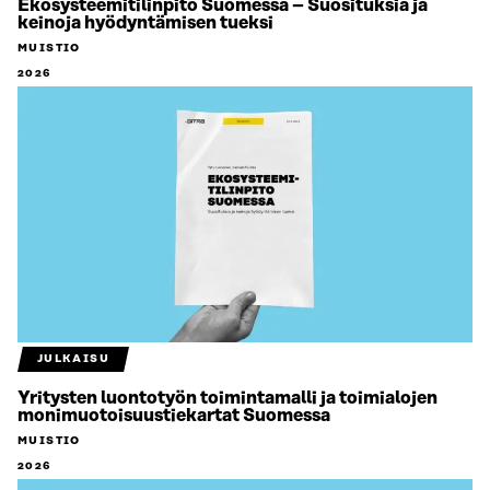
Ekosysteemitilinpito Suomessa – Suosituksia ja
keinoja hyödyntämisen tueksi
MUISTIO
2026
JULKAISU
Yritysten luontotyön toimintamalli ja toimialojen
monimuotoisuustiekartat Suomessa
MUISTIO
2026