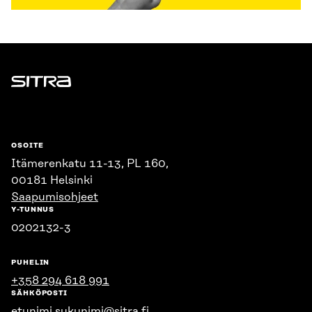
Sitra
OSOITE
Itämerenkatu 11-13, PL 160,
00181 Helsinki
Saapumisohjeet
Y-TUNNUS
0202132-3
PUHELIN
+358 294 618 991
SÄHKÖPOSTI
etunimi.sukunimi@sitra.fi