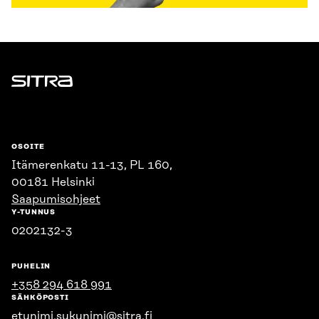
Sitra
OSOITE
Itämerenkatu 11-13, PL 160,
00181 Helsinki
Saapumisohjeet
Y-TUNNUS
0202132-3
PUHELIN
+358 294 618 991
SÄHKÖPOSTI
etunimi.sukunimi@sitra.fi