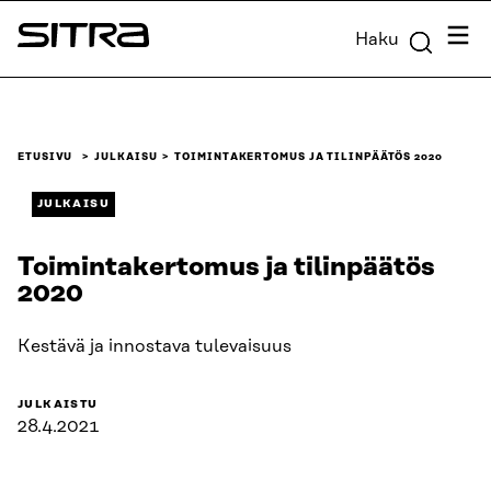
Siirry
Valik
Haku
suoraan
Sitra
sisältöön
↓
ETUSIVU
JULKAISU
TOIMINTAKERTOMUS JA TILINPÄÄTÖS 2020
JULKAISU
Toimintakertomus ja tilinpäätös
2020
Kestävä ja innostava tulevaisuus
JULKAISTU
28.4.2021