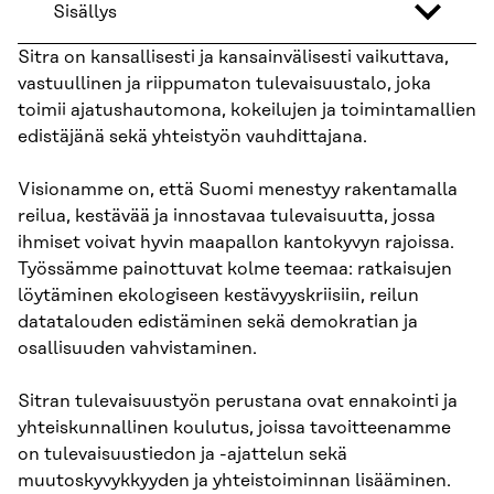
Sisällys
Sitra on kansallisesti ja kansainvälisesti vaikuttava,
vastuullinen ja riippumaton tulevaisuustalo, joka
toimii ajatushautomona, kokeilujen ja toimintamallien
edistäjänä sekä yhteistyön vauhdittajana.
Visionamme on, että Suomi menestyy rakentamalla
reilua, kestävää ja innostavaa tulevaisuutta, jossa
ihmiset voivat hyvin maapallon kantokyvyn rajoissa.
Työssämme painottuvat kolme teemaa: ratkaisujen
löytäminen ekologiseen kestävyyskriisiin, reilun
datatalouden edistäminen sekä demokratian ja
osallisuuden vahvistaminen.
Sitran tulevaisuustyön perustana ovat ennakointi ja
yhteiskunnallinen koulutus, joissa tavoitteenamme
on tulevaisuustiedon ja -ajattelun sekä
muutoskyvykkyyden ja yhteistoiminnan lisääminen.