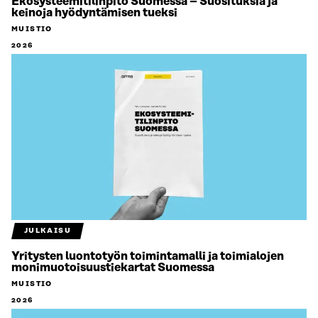
Ekosysteemitilinpito Suomessa – Suosituksia ja
keinoja hyödyntämisen tueksi
MUISTIO
2026
JULKAISU
Yritysten luontotyön toimintamalli ja toimialojen
monimuotoisuustiekartat Suomessa
MUISTIO
2026