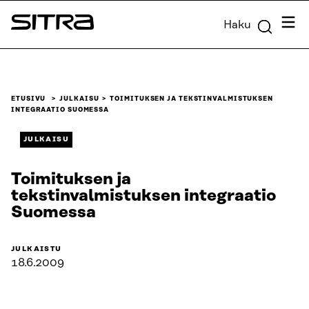
Siirry
Valik
Haku
suoraan
Sitra
sisältöön
↓
ETUSIVU
JULKAISU
TOIMITUKSEN JA TEKSTINVALMISTUKSEN
INTEGRAATIO SUOMESSA
JULKAISU
Toimituksen ja
tekstinvalmistuksen integraatio
Suomessa
JULKAISTU
18.6.2009