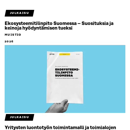
JULKAISU
Ekosysteemitilinpito Suomessa – Suosituksia ja
keinoja hyödyntämisen tueksi
MUISTIO
2026
JULKAISU
Yritysten luontotyön toimintamalli ja toimialojen