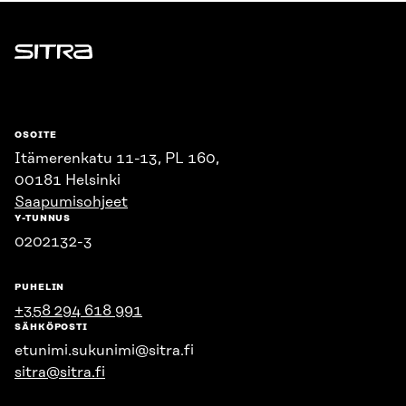
Sitra
OSOITE
Itämerenkatu 11-13, PL 160,
00181 Helsinki
Saapumisohjeet
Y-TUNNUS
0202132-3
PUHELIN
+358 294 618 991
SÄHKÖPOSTI
etunimi.sukunimi@sitra.fi
sitra@sitra.fi