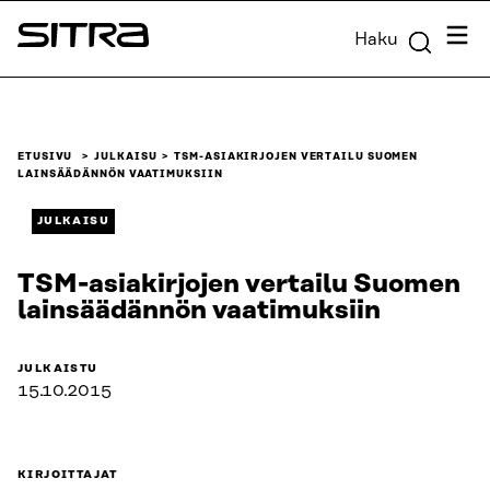
Siirry
Valik
Haku
suoraan
Sitra
sisältöön
↓
ETUSIVU
JULKAISU
TSM-ASIAKIRJOJEN VERTAILU SUOMEN
LAINSÄÄDÄNNÖN VAATIMUKSIIN
JULKAISU
TSM-asiakirjojen vertailu Suomen
lainsäädännön vaatimuksiin
JULKAISTU
15.10.2015
KIRJOITTAJAT