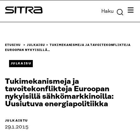
Siirry
Valik
Haku
suoraan
Sitra
sisältöön
↓
ETUSIVU
JULKAISU
TUKIMEKANISMEJA JA TAVOITEKONFLIKTEJA
EUROOPAN NYKYISILLÄ…
JULKAISU
Tukimekanismeja ja
tavoitekonflikteja Euroopan
nykyisillä sähkömarkkinoilla:
Uusiutuva energiapolitiikka
JULKAISTU
29.1.2015