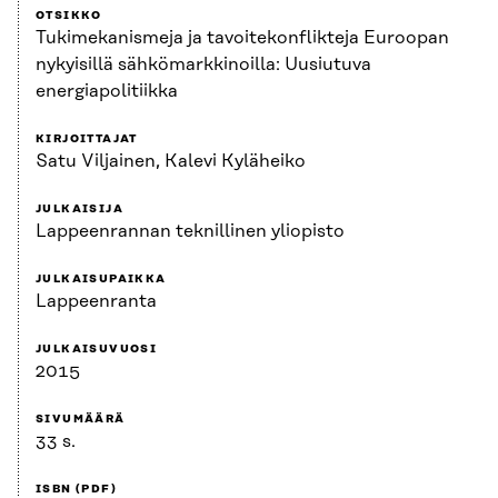
OTSIKKO
Tukimekanismeja ja tavoitekonflikteja Euroopan
nykyisillä sähkömarkkinoilla: Uusiutuva
energiapolitiikka
KIRJOITTAJAT
Satu Viljainen, Kalevi Kyläheiko
JULKAISIJA
Lappeenrannan teknillinen yliopisto
JULKAISUPAIKKA
Lappeenranta
JULKAISUVUOSI
2015
SIVUMÄÄRÄ
33 s.
ISBN (PDF)