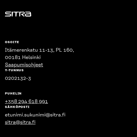
Sitra
OSOITE
Itämerenkatu 11-13, PL 160,
00181 Helsinki
Saapumisohjeet
Y-TUNNUS
0202132-3
PUHELIN
+358 294 618 991
SÄHKÖPOSTI
etunimi.sukunimi@sitra.fi
sitra@sitra.fi