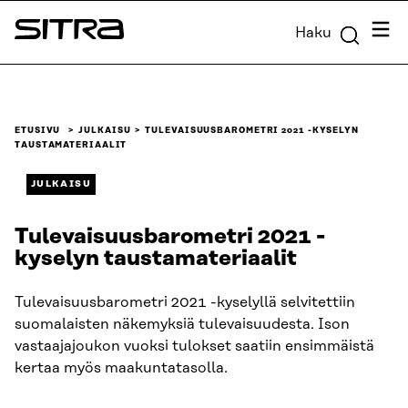
Siirry
Valik
Haku
suoraan
Sitra
sisältöön
↓
ETUSIVU
JULKAISU
TULEVAISUUSBAROMETRI 2021 -KYSELYN
TAUSTAMATERIAALIT
JULKAISU
Tulevaisuusbarometri 2021 -
kyselyn taustamateriaalit
Tulevaisuusbarometri 2021 -kyselyllä selvitettiin
suomalaisten näkemyksiä tulevaisuudesta. Ison
vastaajajoukon vuoksi tulokset saatiin ensimmäistä
kertaa myös maakuntatasolla.