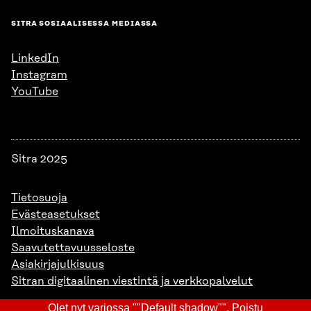
SITRA SOSIAALISESSA MEDIASSA
LinkedIn
Instagram
YouTube
Sitra 2025
Tietosuoja
Evästeasetukset
Ilmoituskanava
Saavutettavuusseloste
Asiakirjajulkisuus
Sitran digitaalinen viestintä ja verkkopalvelut
Olet nyt varjossa ""Default shadow"".
Poistu