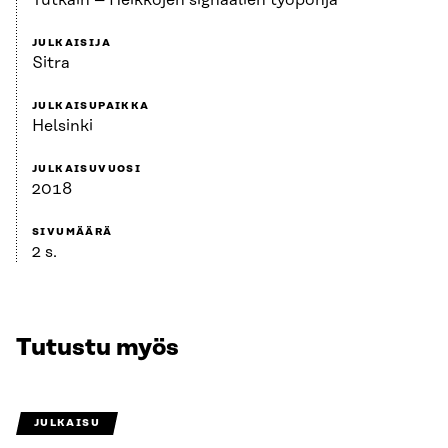
Tutkain – Heikkojen signaalien työpohja
JULKAISIJA
Sitra
JULKAISUPAIKKA
Helsinki
JULKAISUVUOSI
2018
SIVUMÄÄRÄ
2 s.
Tutustu myös
JULKAISU