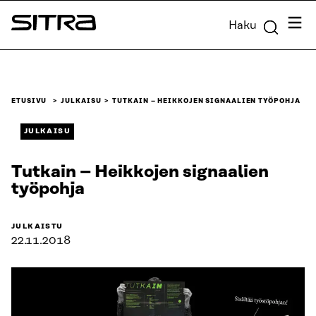
Siirry
Valik
Haku
suoraan
Sitra
sisältöön
↓
ETUSIVU
JULKAISU
TUTKAIN – HEIKKOJEN SIGNAALIEN TYÖPOHJA
JULKAISU
Tutkain – Heikkojen signaalien
työpohja
JULKAISTU
22.11.2018