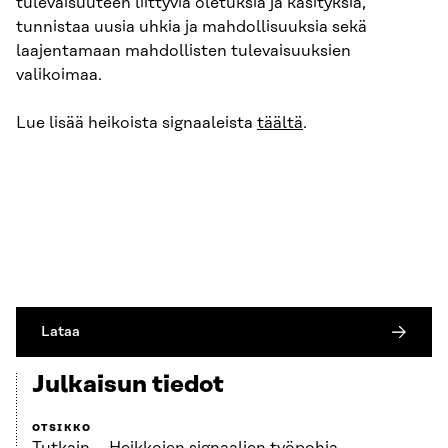
tulevaisuuteen liittyviä oletuksia ja käsityksiä,
tunnistaa uusia uhkia ja mahdollisuuksia sekä
laajentamaan mahdollisten tulevaisuuksien
valikoimaa.
Lue lisää heikoista signaaleista
täältä
.
Lataa
Julkaisun tiedot
OTSIKKO