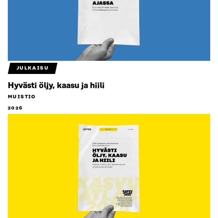
JULKAISU
Hyvästi öljy, kaasu ja hiili
MUISTIO
2026