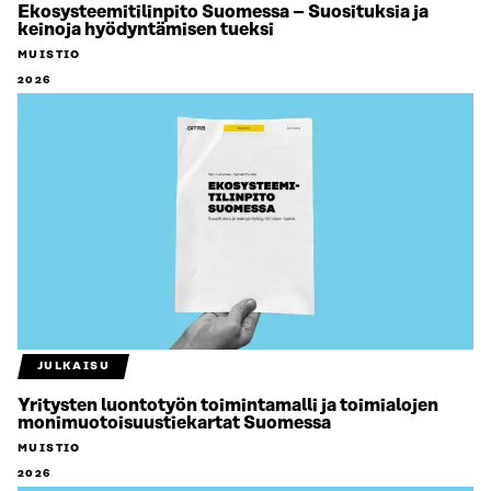
Ekosysteemitilinpito Suomessa – Suosituksia ja
keinoja hyödyntämisen tueksi
MUISTIO
2026
JULKAISU
Yritysten luontotyön toimintamalli ja toimialojen
monimuotoisuustiekartat Suomessa
MUISTIO
2026