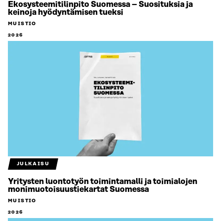
Ekosysteemitilinpito Suomessa – Suosituksia ja
keinoja hyödyntämisen tueksi
MUISTIO
2026
JULKAISU
Yritysten luontotyön toimintamalli ja toimialojen
monimuotoisuustiekartat Suomessa
MUISTIO
2026