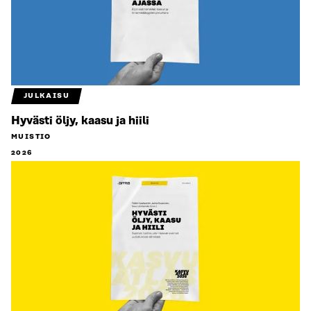
JULKAISU
Hyvästi öljy, kaasu ja hiili
MUISTIO
2026