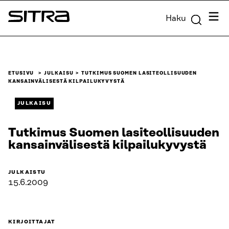
Siirry
Valik
Haku
suoraan
Sitra
sisältöön
↓
ETUSIVU
JULKAISU
TUTKIMUS SUOMEN LASITEOLLISUUDEN
KANSAINVÄLISESTÄ KILPAILUKYVYSTÄ
JULKAISU
Tutkimus Suomen lasiteollisuuden
kansainvälisestä kilpailukyvystä
JULKAISTU
15.6.2009
KIRJOITTAJAT