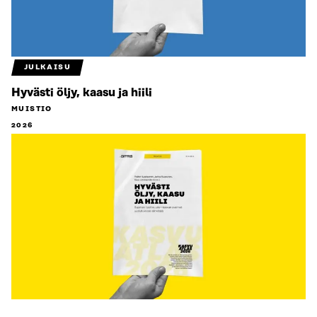
JULKAISU
Hyvästi öljy, kaasu ja hiili
MUISTIO
2026