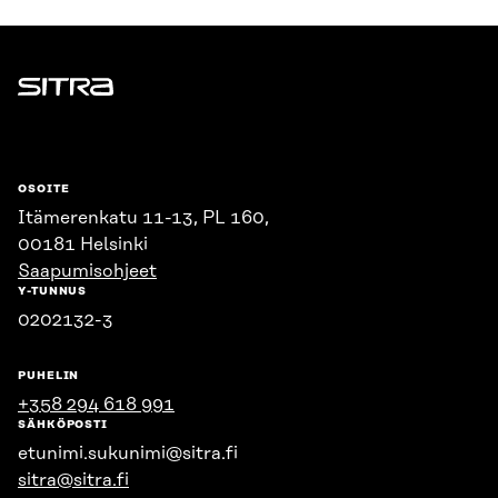
Sitra
OSOITE
Itämerenkatu 11-13, PL 160,
00181 Helsinki
Saapumisohjeet
Y-TUNNUS
0202132-3
PUHELIN
+358 294 618 991
SÄHKÖPOSTI
etunimi.sukunimi@sitra.fi
sitra@sitra.fi