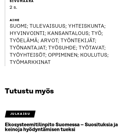
SIVUMÄÄRÄ
2 s.
AIHE
SUOMI; TULEVAISUUS; YHTEISKUNTA;
HYVINVOINTI; KANSANTALOUS; TYÖ;
TYÖELÄMÄ; ARVOT; TYÖNTEKIJÄT;
TYÖNANTAJAT; TYÖSUHDE; TYÖTAVAT;
TYÖYHTEISÖT; OPPIMINEN; KOULUTUS;
TYÖMARKKINAT
Tutustu myös
JULKAISU
Ekosysteemitilinpito Suomessa – Suosituksia ja
keinoja hyödyntämisen tueksi