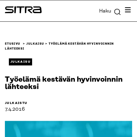
Siirry
Valik
Haku
suoraan
Sitra
sisältöön
↓
ETUSIVU
JULKAISU
TYÖELÄMÄ KESTÄVÄN HYVINVOINNIN
LÄHTEEKSI
JULKAISU
Työelämä kestävän hyvinvoinnin
lähteeksi
JULKAISTU
7.4.2016