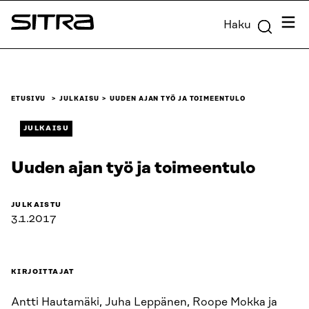
Siirry
Valik
Haku
suoraan
Sitra
sisältöön
↓
ETUSIVU
JULKAISU
UUDEN AJAN TYÖ JA TOIMEENTULO
JULKAISU
Uuden ajan työ ja toimeentulo
JULKAISTU
3.1.2017
KIRJOITTAJAT
Antti Hautamäki, Juha Leppänen, Roope Mokka ja