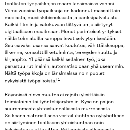
teollisten työpaikkojen määrä länsimaissa väheni.
Viime vuosina työpaikkoja on kadonnut massoittain
mediasta, musiikkibisneksestä ja pankkipalveluista.
Kaikki filmiin ja valokuvaan liittyvä on jo siirtynyt
digitaaliseen maailmaan. Monet perinteiset yritykset
näillä toimialoilla kamppailevat selviytymisestään.
Seuraavaksi osansa saavat koulutus, vähittäiskauppa,
liikenne, konsulttiliiketoiminta, terveydenhuolto ja
kirjanpito. Ylipäänsä kaikki sellainen työ, joka
perustuu rutiineihin, automatisoidaan yhä useammin.
Näitä työpaikkoja on länsimaissa noin puolet
[1]
nykyisistä työpaikoista.
Käynnissä oleva muutos ei rajoitu yksittäisiin
toimialoihin tai työntekijäryhmiin. Kyse on paljon
suuremmasta yhteiskunnallisesta murroksesta.
Selkeänä historiallisena vertailukohtana nykyhetkeen
on siirtyminen teolliseen yhteiskuntaan noin
kaksisataa vuotta sitten. Britanniasta alkaneesta