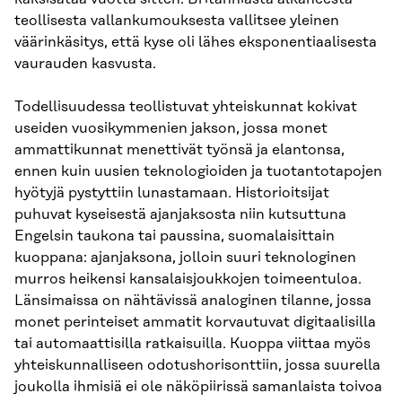
teollisesta vallankumouksesta vallitsee yleinen
väärinkäsitys, että kyse oli lähes eksponentiaalisesta
vaurauden kasvusta.
Todellisuudessa teollistuvat yhteiskunnat kokivat
useiden vuosikymmenien jakson, jossa monet
ammattikunnat menettivät työnsä ja elantonsa,
ennen kuin uusien teknologioiden ja tuotantotapojen
hyötyjä pystyttiin lunastamaan. Historioitsijat
puhuvat kyseisestä ajanjaksosta niin kutsuttuna
Engelsin taukona tai paussina, suomalaisittain
kuoppana: ajanjaksona, jolloin suuri teknologinen
murros heikensi kansalaisjoukkojen toimeentuloa.
Länsimaissa on nähtävissä analoginen tilanne, jossa
monet perinteiset ammatit korvautuvat digitaalisilla
tai automaattisilla ratkaisuilla. Kuoppa viittaa myös
yhteiskunnalliseen odotushorisonttiin, jossa suurella
joukolla ihmisiä ei ole näköpiirissä samanlaista toivoa