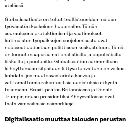
etelässä.
Globalisaatiosta on tullut teollistuneiden maiden
työväestön keskeinen huolenaihe. Tämän
seurauksena protektionismi ja vaatimukset
kotimaisten työpaikkojen suojelemisesta ovat
nousseet uudestaan poliittiseen keskusteluun. Tämä
on luonut maaperää nationalistisille ja populistisille
liikkeille ja puolueille. Globalisaation äärimmilleen
kiihdyttämään kilpailuun liittyvä luova tuho on vaikea
kohdata, jos muutosvastarinta kasvaa ja
välttämättömiä rakenteellisia uudistuksia ei kyetä
tekemään. Brexit-päätös Britanniassa ja Donald
Trumpin nousu presidentiksi Yhdysvalloissa ovat
tästä viimeaikaisia esimerkkejä.
Digitalisaatio muuttaa talouden perustan