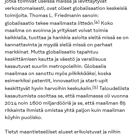
jotka toimivat useissa maissa ja levittäytyvät
verkostomaisesti, ovat olleet globalisaation keskeisiä
toimijoita. Thomas L. Friedmanin sanoin:
[4]
globalisaatio tekee maailmasta
litteän
.
Koko
maailma on avoinna ja yritykset voivat toimia
kaikkialla, tuottaa ja hankkia asioita sieltä missä se on
kannattavinta ja myydä siellä missä on parhaat
markkinat. Mutta globalisaatio tapahtuu
keskittämisen kautta ja väestö ja varallisuus
kasautuvat suuriin metropoleihin. Globaalia
maailmaa on sanottu myös
piikikkääksi
, koska
esimerkiksi patentit, innovaatiot ja start-upit
[5]
keskittyvät hyvin harvoihin keskuksiin.
Taloudellista
kasautumista osoittaa se, että maailmassa oli vuonna
2014 noin 1600 miljardööriä ja se, että maailman 85
rikkainta ihmistä omistaa yhtä paljon kuin maailman
köyhin puolisko.
Tietyt maantieteelliset alueet erikoistuvat ja niihin