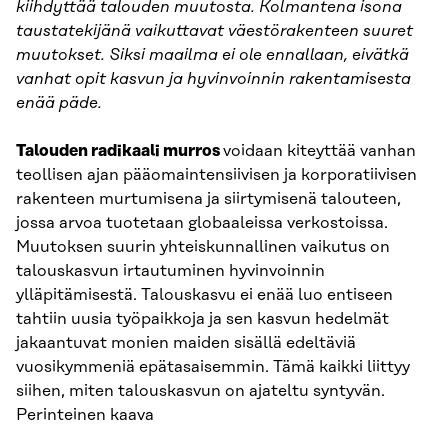
kiihdyttää talouden muutosta. Kolmantena isona
taustatekijänä vaikuttavat väestörakenteen suuret
muutokset. Siksi maailma ei ole ennallaan, eivätkä
vanhat opit kasvun ja hyvinvoinnin rakentamisesta
enää päde.
Talouden radikaali murros
voidaan kiteyttää vanhan
teollisen ajan pääomaintensiivisen ja korporatiivisen
rakenteen murtumisena ja siirtymisenä talouteen,
jossa arvoa tuotetaan globaaleissa verkostoissa.
Muutoksen suurin yhteiskunnallinen vaikutus on
talouskasvun irtautuminen hyvinvoinnin
ylläpitämisestä. Talouskasvu ei enää luo entiseen
tahtiin uusia työpaikkoja ja sen kasvun hedelmät
jakaantuvat monien maiden sisällä edeltäviä
vuosikymmeniä epätasaisemmin. Tämä kaikki liittyy
siihen, miten talouskasvun on ajateltu syntyvän.
Perinteinen kaava