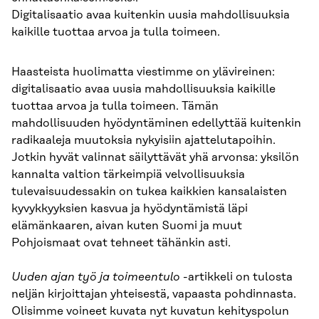
Digitalisaatio avaa kuitenkin uusia mahdollisuuksia
kaikille tuottaa arvoa ja tulla toimeen.
Haasteista huolimatta viestimme on ylävireinen:
digitalisaatio avaa uusia mahdollisuuksia kaikille
tuottaa arvoa ja tulla toimeen. Tämän
mahdollisuuden hyödyntäminen edellyttää kuitenkin
radikaaleja muutoksia nykyisiin ajattelutapoihin.
Jotkin hyvät valinnat säilyttävät yhä arvonsa: yksilön
kannalta valtion tärkeimpiä velvollisuuksia
tulevaisuudessakin on tukea kaikkien kansalaisten
kyvykkyyksien kasvua ja hyödyntämistä läpi
elämänkaaren, aivan kuten Suomi ja muut
Pohjoismaat ovat tehneet tähänkin asti.
Uuden ajan työ ja toimeentulo
-artikkeli on tulosta
neljän kirjoittajan yhteisestä, vapaasta pohdinnasta.
Olisimme voineet kuvata nyt kuvatun kehityspolun