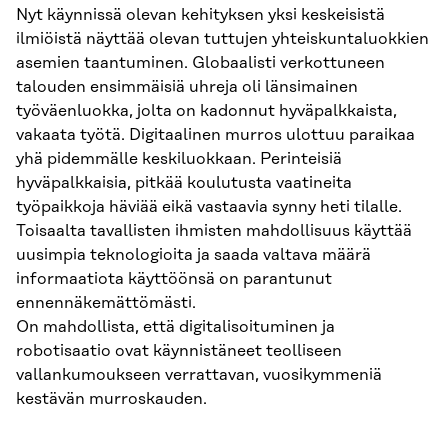
Nyt käynnissä olevan kehityksen yksi keskeisistä
ilmiöistä näyttää olevan tuttujen yhteiskuntaluokkien
asemien taantuminen. Globaalisti verkottuneen
talouden ensimmäisiä uhreja oli länsimainen
työväenluokka, jolta on kadonnut hyväpalkkaista,
vakaata työtä. Digitaalinen murros ulottuu paraikaa
yhä pidemmälle keskiluokkaan. Perinteisiä
hyväpalkkaisia, pitkää koulutusta vaatineita
työpaikkoja häviää eikä vastaavia synny heti tilalle.
Toisaalta tavallisten ihmisten mahdollisuus käyttää
uusimpia teknologioita ja saada valtava määrä
informaatiota käyttöönsä on parantunut
ennennäkemättömästi.
On mahdollista, että digitalisoituminen ja
robotisaatio ovat käynnistäneet teolliseen
vallankumoukseen verrattavan, vuosikymmeniä
kestävän murroskauden.