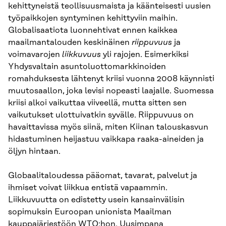
kehittyneistä teollisuusmaista ja käänteisesti uusien
työpaikkojen syntyminen kehittyviin maihin.
Globalisaatiota luonnehtivat ennen kaikkea
maailmantalouden keskinäinen
riippuvuus
ja
voimavarojen
liikkuvuus
yli rajojen. Esimerkiksi
Yhdysvaltain asuntoluottomarkkinoiden
romahduksesta lähtenyt kriisi vuonna 2008 käynnisti
muutosaallon, joka levisi nopeasti laajalle. Suomessa
kriisi alkoi vaikuttaa viiveellä, mutta sitten sen
vaikutukset ulottuivatkin syvälle. Riippuvuus on
havaittavissa myös siinä, miten Kiinan talouskasvun
hidastuminen heijastuu vaikkapa raaka-aineiden ja
öljyn hintaan.
Globaalitaloudessa pääomat, tavarat, palvelut ja
ihmiset voivat liikkua entistä vapaammin.
Liikkuvuutta on edistetty usein kansainvälisin
sopimuksin Euroopan unionista Maailman
kauppajärjestöön WTO:hon. Uusimpana