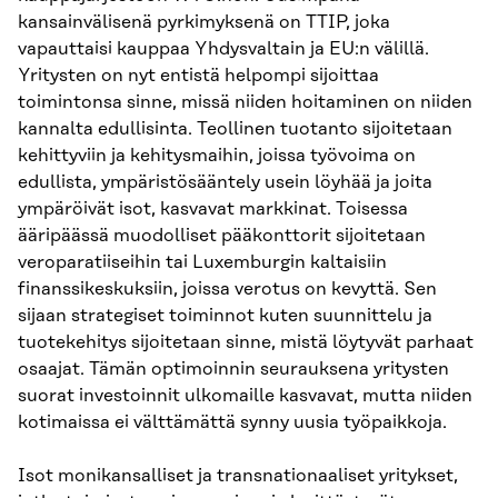
kansainvälisenä pyrkimyksenä on TTIP, joka
vapauttaisi kauppaa Yhdysvaltain ja EU:n välillä.
Yritysten on nyt entistä helpompi sijoittaa
toimintonsa sinne, missä niiden hoitaminen on niiden
kannalta edullisinta. Teollinen tuotanto sijoitetaan
kehittyviin ja kehitysmaihin, joissa työvoima on
edullista, ympäristösääntely usein löyhää ja joita
ympäröivät isot, kasvavat markkinat. Toisessa
ääripäässä muodolliset pääkonttorit sijoitetaan
veroparatiiseihin tai Luxemburgin kaltaisiin
finanssikeskuksiin, joissa verotus on kevyttä. Sen
sijaan strategiset toiminnot kuten suunnittelu ja
tuotekehitys sijoitetaan sinne, mistä löytyvät parhaat
osaajat. Tämän optimoinnin seurauksena yritysten
suorat investoinnit ulkomaille kasvavat, mutta niiden
kotimaissa ei välttämättä synny uusia työpaikkoja.
Isot monikansalliset ja transnationaaliset yritykset,