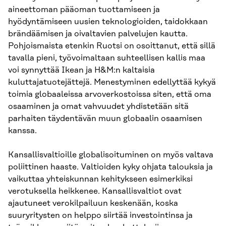
aineettoman pääoman tuottamiseen ja
hyödyntämiseen uusien teknologioiden, taidokkaan
brändäämisen ja oivaltavien palvelujen kautta.
Pohjoismaista etenkin Ruotsi on osoittanut, että sillä
tavalla pieni, työvoimaltaan suhteellisen kallis maa
voi synnyttää Ikean ja H&M:n kaltaisia
kuluttajatuotejättejä. Menestyminen edellyttää kykyä
toimia globaaleissa arvoverkostoissa siten, että oma
osaaminen ja omat vahvuudet yhdistetään sitä
parhaiten täydentävän muun globaalin osaamisen
kanssa.
Kansallisvaltioille globalisoituminen on myös valtava
poliittinen haaste. Valtioiden kyky ohjata talouksia ja
vaikuttaa yhteiskunnan kehitykseen esimerkiksi
verotuksella heikkenee. Kansallisvaltiot ovat
ajautuneet verokilpailuun keskenään, koska
suuryritysten on helppo siirtää investointinsa ja