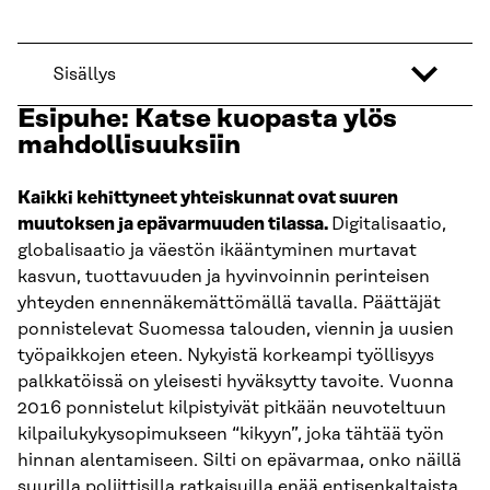
Sisällys
Esipuhe: Katse kuopasta ylös
mahdollisuuksiin
Kaikki kehittyneet yhteiskunnat ovat suuren
muutoksen ja epävarmuuden tilassa.
Digitalisaatio,
globalisaatio ja väestön ikääntyminen murtavat
kasvun, tuottavuuden ja hyvinvoinnin perinteisen
yhteyden ennennäkemättömällä tavalla. Päättäjät
ponnistelevat Suomessa talouden, viennin ja uusien
työpaikkojen eteen. Nykyistä korkeampi työllisyys
palkkatöissä on yleisesti hyväksytty tavoite. Vuonna
2016 ponnistelut kilpistyivät pitkään neuvoteltuun
kilpailukykysopimukseen “kikyyn”, joka tähtää työn
hinnan alentamiseen. Silti on epävarmaa, onko näillä
suurilla poliittisilla ratkaisuilla enää entisenkaltaista