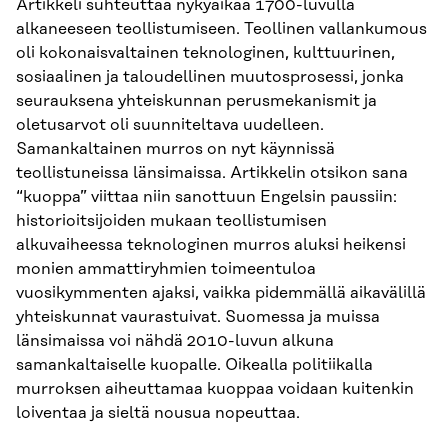
Artikkeli suhteuttaa nykyaikaa 1700-luvulla
alkaneeseen teollistumiseen. Teollinen vallankumous
oli kokonaisvaltainen teknologinen, kulttuurinen,
sosiaalinen ja taloudellinen muutosprosessi, jonka
seurauksena yhteiskunnan perusmekanismit ja
oletusarvot oli suunniteltava uudelleen.
Samankaltainen murros on nyt käynnissä
teollistuneissa länsimaissa. Artikkelin otsikon sana
“kuoppa” viittaa niin sanottuun Engelsin paussiin:
historioitsijoiden mukaan teollistumisen
alkuvaiheessa teknologinen murros aluksi heikensi
monien ammattiryhmien toimeentuloa
vuosikymmenten ajaksi, vaikka pidemmällä aikavälillä
yhteiskunnat vaurastuivat. Suomessa ja muissa
länsimaissa voi nähdä 2010-luvun alkuna
samankaltaiselle kuopalle. Oikealla politiikalla
murroksen aiheuttamaa kuoppaa voidaan kuitenkin
loiventaa ja sieltä nousua nopeuttaa.