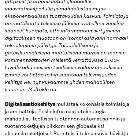
yritykset ja organisaatiot globaalille
innovaatiokilpailulle ja mahdollistaa myös
eksponentiaalisen tuottavuuden kasvun. Toimiala ja
ammattikunta toisensa jälkeen ovat viime vuosina
saaneet huomata, että informaation siirtyminen
digitaaliseen muotoon on isompi asia kuin normaali
teknologinen päivitys. Taloudellisena ja
yhteiskunnallisena muutoksena murros on monien
kommentaattorien mielestä verrattavissa 1700-
luvulla alkaneeseen teolliseen vallankumoukseen.
Emme voi tietää mihin suuntaan tulevaisuuden
kehitys vie, nyt kuvaamme yhden mahdollisen
suunnan. Muitakin on.
Digitalisaatiokehitys
mullistaa kokonaisia toimialoja
ja ammatteja. Ensin informaatioteknologia
mahdollisti teollisen tuotannon automatisoinnin ja
tuotantoketjujen pilkkomisen globaaleiksi
alihankintaketjuiksi. Perinteisiä toimenkuvia hävisi ja