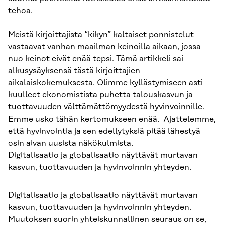
tehoa.
Meistä kirjoittajista “kikyn” kaltaiset ponnistelut
vastaavat vanhan maailman keinoilla aikaan, jossa
nuo keinot eivät enää tepsi. Tämä artikkeli sai
alkusysäyksensä tästä kirjoittajien
aikalaiskokemuksesta. Olimme kyllästymiseen asti
kuulleet ekonomistista puhetta talouskasvun ja
tuottavuuden välttämättömyydestä hyvinvoinnille.
Emme usko tähän kertomukseen enää. Ajattelemme,
että hyvinvointia ja sen edellytyksiä pitää lähestyä
osin aivan uusista näkökulmista.
Digitalisaatio ja globalisaatio näyttävät murtavan
kasvun, tuottavuuden ja hyvinvoinnin yhteyden.
Digitalisaatio ja globalisaatio näyttävät murtavan
kasvun, tuottavuuden ja hyvinvoinnin yhteyden.
Muutoksen suorin yhteiskunnallinen seuraus on se,