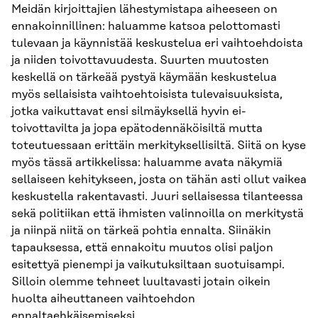
Meidän kirjoittajien lähestymistapa aiheeseen on
ennakoinnillinen: haluamme katsoa pelottomasti
tulevaan ja käynnistää keskustelua eri vaihtoehdoista
ja niiden toivottavuudesta. Suurten muutosten
keskellä on tärkeää pystyä käymään keskustelua
myös sellaisista vaihtoehtoisista tulevaisuuksista,
jotka vaikuttavat ensi silmäyksellä hyvin ei-
toivottavilta ja jopa epätodennäköisiltä mutta
toteutuessaan erittäin merkityksellisiltä. Siitä on kyse
myös tässä artikkelissa: haluamme avata näkymiä
sellaiseen kehitykseen, josta on tähän asti ollut vaikea
keskustella rakentavasti. Juuri sellaisessa tilanteessa
sekä politiikan että ihmisten valinnoilla on merkitystä
ja niinpä niitä on tärkeä pohtia ennalta. Siinäkin
tapauksessa, että ennakoitu muutos olisi paljon
esitettyä pienempi ja vaikutuksiltaan suotuisampi.
Silloin olemme tehneet luultavasti jotain oikein
huolta aiheuttaneen vaihtoehdon
ennaltaehkäisemiseksi.