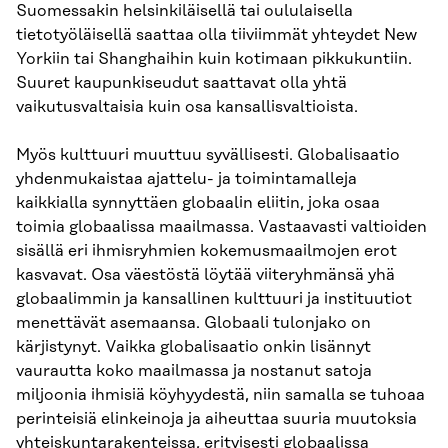
Suomessakin helsinkiläisellä tai oululaisella
tietotyöläisellä saattaa olla tiiviimmät yhteydet New
Yorkiin tai Shanghaihin kuin kotimaan pikkukuntiin.
Suuret kaupunkiseudut saattavat olla yhtä
vaikutusvaltaisia kuin osa kansallisvaltioista.
Myös kulttuuri muuttuu syvällisesti. Globalisaatio
yhdenmukaistaa ajattelu- ja toimintamalleja
kaikkialla synnyttäen globaalin eliitin, joka osaa
toimia globaalissa maailmassa. Vastaavasti valtioiden
sisällä eri ihmisryhmien kokemusmaailmojen erot
kasvavat. Osa väestöstä löytää viiteryhmänsä yhä
globaalimmin ja kansallinen kulttuuri ja instituutiot
menettävät asemaansa. Globaali tulonjako on
kärjistynyt. Vaikka globalisaatio onkin lisännyt
vaurautta koko maailmassa ja nostanut satoja
miljoonia ihmisiä köyhyydestä, niin samalla se tuhoaa
perinteisiä elinkeinoja ja aiheuttaa suuria muutoksia
yhteiskuntarakenteissa, erityisesti globaalissa