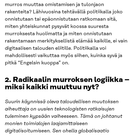
murros muuttaa omistamisen ja tulonjaon
rakenteita? Lähivuosina tehtävällä politiikalla joko
onnistutaan tai epäonnistutaan ratkomaan sitä,
miten yhteiskunnat pysyvät koossa suuresta
murroksesta huolimatta ja miten onnistutaan
rakentamaan merkityksellistä elämää kaikille, ei vain
digitaalisen talouden eliitille. Politiikalla voi
mahdollisesti vaikuttaa myös siihen, kuinka syvä ja
pitkä “Engelsin kuoppa” on.
2. Radikaalin murroksen logiikka –
miksi kaikki muuttuu nyt?
Suurin käynnissä oleva taloudellisen muutoksen
aiheuttaja on uusien teknologisten ratkaisujen
tuleminen kypsään vaiheeseen. Tämä on johtanut
monien toimialojen laajamittaiseen
digitalisoitumiseen. Sen ohella globalisaatio