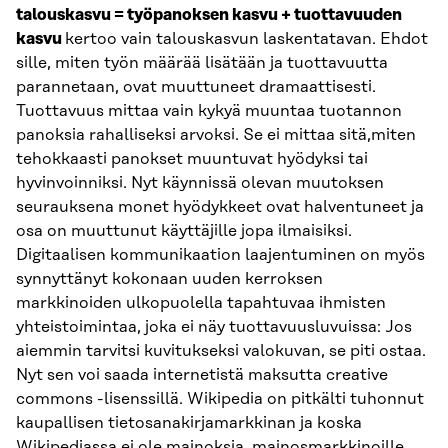
talouskasvu = työpanoksen kasvu + tuottavuuden
kasvu
kertoo vain talouskasvun laskentatavan. Ehdot
sille, miten työn määrää lisätään ja tuottavuutta
parannetaan, ovat muuttuneet dramaattisesti.
Tuottavuus mittaa vain kykyä muuntaa tuotannon
panoksia rahalliseksi arvoksi. Se ei mittaa sitä,miten
tehokkaasti panokset muuntuvat hyödyksi tai
hyvinvoinniksi. Nyt käynnissä olevan muutoksen
seurauksena monet hyödykkeet ovat halventuneet ja
osa on muuttunut käyttäjille jopa ilmaisiksi.
Digitaalisen kommunikaation laajentuminen on myös
synnyttänyt kokonaan uuden kerroksen
markkinoiden ulkopuolella tapahtuvaa ihmisten
yhteistoimintaa, joka ei näy tuottavuusluvuissa: Jos
aiemmin tarvitsi kuvitukseksi valokuvan, se piti ostaa.
Nyt sen voi saada internetistä maksutta creative
commons -lisenssillä. Wikipedia on pitkälti tuhonnut
kaupallisen tietosanakirjamarkkinan ja koska
Wikipediassa ei ole mainoksia, mainosmarkkinoille