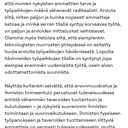
että monien nykyisten ammattien tarve ja
työpaikkojen määrä vähenevät radikaalisti. Arviota
siitä, miten paljon ja kuinka nopeasti ammatteja
katoaa ja minkä verran tilalle syntyy korvaavaa työtä,
on paljon ja arvioiden mittaluokat vaihtelevat.
Olemme myös tietoisia siitä, että aiempienkin
teknologisten murrosten yhteydessä on esitetty
hurjia arvioita työpaikkojen häviämisestä. Lopulta
hävinneiden työpaikkojen tilalle on syntynyt jopa
aiempaa enemmän uudenlaista työtä, usein aivan
odottamattomista suunnista.
Näyttää kuitenkin selvältä, että arvonmuodostus ja
ihmisten toimeentulo perustuvat tulevaisuudessa
entistä vähemmän tavaroiden tuotantoon ja
kulutukseen – ja nykyistä suoremmin ihmisten
toimintaan ja vuorovaikutukseen. Ihmisten fyysiseen
työpanokseen ja tavaroiden tuottamiseen liittyviä
ammatteja on varmasti tulevaisuudessakin, mutta