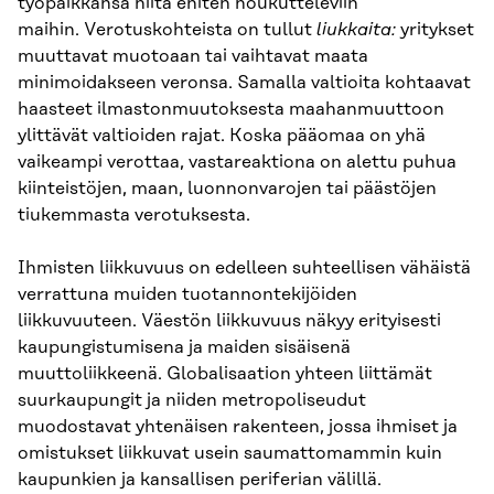
työpaikkansa niitä eniten houkutteleviin
maihin. Verotuskohteista on tullut
liukkaita:
yritykset
muuttavat muotoaan tai vaihtavat maata
minimoidakseen veronsa. Samalla valtioita kohtaavat
haasteet ilmastonmuutoksesta maahanmuuttoon
ylittävät valtioiden rajat. Koska pääomaa on yhä
vaikeampi verottaa, vastareaktiona on alettu puhua
kiinteistöjen, maan, luonnonvarojen tai päästöjen
tiukemmasta verotuksesta.
Ihmisten liikkuvuus on edelleen suhteellisen vähäistä
verrattuna muiden tuotannontekijöiden
liikkuvuuteen. Väestön liikkuvuus näkyy erityisesti
kaupungistumisena ja maiden sisäisenä
muuttoliikkeenä. Globalisaation yhteen liittämät
suurkaupungit ja niiden metropoliseudut
muodostavat yhtenäisen rakenteen, jossa ihmiset ja
omistukset liikkuvat usein saumattomammin kuin
kaupunkien ja kansallisen periferian välillä.