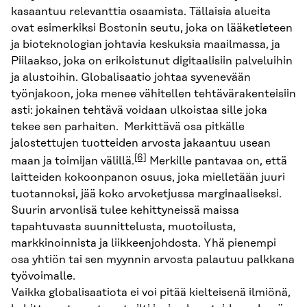
kasaantuu relevanttia osaamista. Tällaisia alueita
ovat esimerkiksi Bostonin seutu, joka on lääketieteen
ja bioteknologian johtavia keskuksia maailmassa, ja
Piilaakso, joka on erikoistunut digitaalisiin palveluihin
ja alustoihin. Globalisaatio johtaa syvenevään
työnjakoon, joka menee vähitellen tehtävärakenteisiin
asti: jokainen tehtävä voidaan ulkoistaa sille joka
tekee sen parhaiten. Merkittävä osa pitkälle
jalostettujen tuotteiden arvosta jakaantuu usean
[6]
maan ja toimijan välillä.
Merkille pantavaa on, että
laitteiden kokoonpanon osuus, joka mielletään juuri
tuotannoksi, jää koko arvoketjussa marginaaliseksi.
Suurin arvonlisä tulee kehittyneissä maissa
tapahtuvasta suunnittelusta, muotoilusta,
markkinoinnista ja liikkeenjohdosta. Yhä pienempi
osa yhtiön tai sen myynnin arvosta palautuu palkkana
työvoimalle.
Vaikka globalisaatiota ei voi pitää kielteisenä ilmiönä,