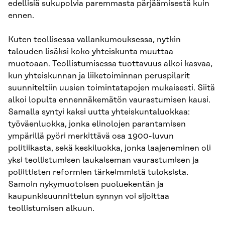
edellisiä sukupolvia paremmasta pärjäämisestä kuin
ennen.
Kuten teollisessa vallankumouksessa, nytkin
talouden lisäksi koko yhteiskunta muuttaa
muotoaan. Teollistumisessa tuottavuus alkoi kasvaa,
kun yhteiskunnan ja liiketoiminnan peruspilarit
suunniteltiin uusien toimintatapojen mukaisesti. Siitä
alkoi lopulta ennennäkemätön vaurastumisen kausi.
Samalla syntyi kaksi uutta yhteiskuntaluokkaa:
työväenluokka, jonka elinolojen parantamisen
ympärillä pyöri merkittävä osa 1900-luvun
politiikasta, sekä keskiluokka, jonka laajeneminen oli
yksi teollistumisen laukaiseman vaurastumisen ja
poliittisten reformien tärkeimmistä tuloksista.
Samoin nykymuotoisen puoluekentän ja
kaupunkisuunnittelun synnyn voi sijoittaa
teollistumisen alkuun.