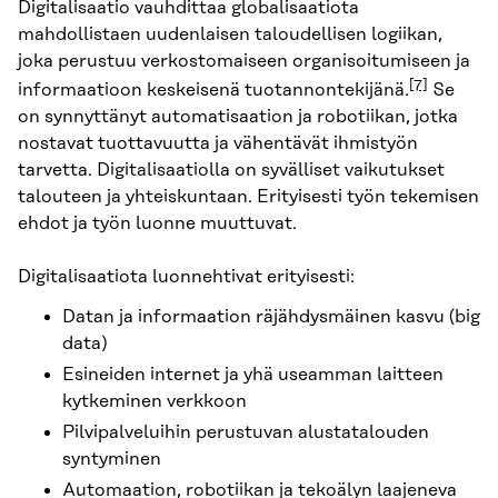
Digitalisaatio vauhdittaa globalisaatiota
mahdollistaen uudenlaisen taloudellisen logiikan,
joka perustuu verkostomaiseen organisoitumiseen ja
[7]
informaatioon keskeisenä tuotannontekijänä.
Se
on synnyttänyt automatisaation ja robotiikan, jotka
nostavat tuottavuutta ja vähentävät ihmistyön
tarvetta. Digitalisaatiolla on syvälliset vaikutukset
talouteen ja yhteiskuntaan. Erityisesti työn tekemisen
ehdot ja työn luonne muuttuvat.
Digitalisaatiota luonnehtivat erityisesti:
Datan ja informaation räjähdysmäinen kasvu (big
data)
Esineiden internet ja yhä useamman laitteen
kytkeminen verkkoon
Pilvipalveluihin perustuvan alustatalouden
syntyminen
Automaation, robotiikan ja tekoälyn laajeneva