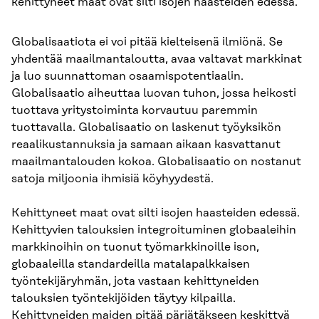
kehittyneet maat ovat silti isojen haasteiden edessä.
Globalisaatiota ei voi pitää kielteisenä ilmiönä. Se
yhdentää maailmantaloutta, avaa valtavat markkinat
ja luo suunnattoman osaamispotentiaalin.
Globalisaatio aiheuttaa luovan tuhon, jossa heikosti
tuottava yritystoiminta korvautuu paremmin
tuottavalla. Globalisaatio on laskenut työyksikön
reaalikustannuksia ja samaan aikaan kasvattanut
maailmantalouden kokoa. Globalisaatio on nostanut
satoja miljoonia ihmisiä köyhyydestä.
Kehittyneet maat ovat silti isojen haasteiden edessä.
Kehittyvien talouksien integroituminen globaaleihin
markkinoihin on tuonut työmarkkinoille ison,
globaaleilla standardeilla matalapalkkaisen
työntekijäryhmän, jota vastaan kehittyneiden
talouksien työntekijöiden täytyy kilpailla.
Kehittyneiden maiden pitää pärjätäkseen keskittyä