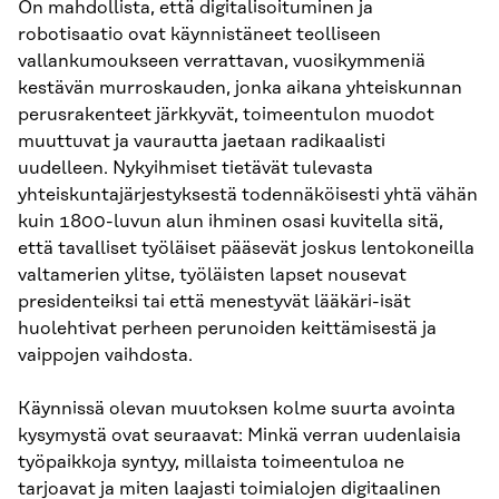
On mahdollista, että digitalisoituminen ja
robotisaatio ovat käynnistäneet teolliseen
vallankumoukseen verrattavan, vuosikymmeniä
kestävän murroskauden, jonka aikana yhteiskunnan
perusrakenteet järkkyvät, toimeentulon muodot
muuttuvat ja vaurautta jaetaan radikaalisti
uudelleen. Nykyihmiset tietävät tulevasta
yhteiskuntajärjestyksestä todennäköisesti yhtä vähän
kuin 1800-luvun alun ihminen osasi kuvitella sitä,
että tavalliset työläiset pääsevät joskus lentokoneilla
valtamerien ylitse, työläisten lapset nousevat
presidenteiksi tai että menestyvät lääkäri-isät
huolehtivat perheen perunoiden keittämisestä ja
vaippojen vaihdosta.
Käynnissä olevan muutoksen kolme suurta avointa
kysymystä ovat seuraavat: Minkä verran uudenlaisia
työpaikkoja syntyy, millaista toimeentuloa ne
tarjoavat ja miten laajasti toimialojen digitaalinen