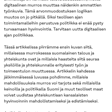
digitaalinen murros muuttaa näidenkin ammattien
työnkuvia. Tämä arvonmuodostuksen logiikan
muutos on jo pitkällä. Siksi teollisen ajan
toimintamalleihin perustuva politiikka ei enää pysty
turvaamaan hyvinvointia. Tarvitaan uutta digitaalisen
ajan politiikkaa.
Tässä artikkelissa piirrämme ensin kuvan siitä,
millaisessa murroksessa suomalainen talous ja
yhteiskunta ovat ja millaisia haasteita siitä seuraa
yksilöille ja yhteiskunnalle erityisesti työn ja
toimeentulon muuttuessa. Artikkelin kahdessa
jälkimmäisessä luvussa pohdimme, millaisia
mahdollisuuksia murros voi tarjota sekä millaisilla
keinoilla ja politiikalla Suomi ja muut teolliset maat
voivat uudistaa yhteiskuntiaan kansalaisten
hyvinvoinnin mahdollistamiseksi ja edistämiseksi.