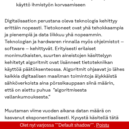
käyttö ihmistyön korvaamiseen
Digitalisaation perustana oleva teknologia kehittyy
erittäin nopeasti. Tietokoneet ovat yhä tehokkaampia
ja pienempiä ja data liikkuu yhä nopeammin.
Teknologian ja hardwaren rinnalla myös ohjelmistot –
software – kehittyvät. Erityisesti erilaiset
monimutkaisten, suurten aineistojen käsittelyyn
kehitetyt algoritmit ovat lisänneet tietotekniikan
käyttöä päätöksenteossa. Algoritmit ohjaavat jo lähes
kaikkia digitaalisen maailman toimintoja älykkäistä
sähköverkoista aina pörssikauppaan siinä määrin,
että on alettu puhua “algoritmisesta
vallankumouksesta.”
Muutaman viime vuoden aikana datan määrä on
kasvanut eksponentiaalisesti. Kyvystä käsitellä tätä
big dataa on tullut oma liiketoiminnan alueensa ja
Olet nyt varjossa ""Default shadow"".
Poistu