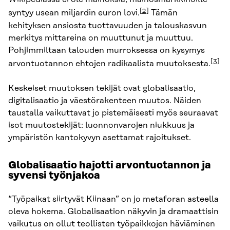
[2]
syntyy usean miljardin euron lovi.
Tämän
kehityksen ansiosta tuottavuuden ja talouskasvun
merkitys mittareina on muuttunut ja muuttuu.
Pohjimmiltaan talouden murroksessa on kysymys
[3]
arvontuotannon ehtojen radikaalista muutoksesta.
Keskeiset muutoksen tekijät ovat globalisaatio,
digitalisaatio ja väestörakenteen muutos. Näiden
taustalla vaikuttavat jo pistemäisesti myös seuraavat
isot muutostekijät: luonnonvarojen niukkuus ja
ympäristön kantokyvyn asettamat rajoitukset.
Globalisaatio hajotti arvontuotannon ja
syvensi työnjakoa
“Työpaikat siirtyvät Kiinaan” on jo metaforan asteella
oleva hokema. Globalisaation näkyvin ja dramaattisin
vaikutus on ollut teollisten työpaikkojen häviäminen