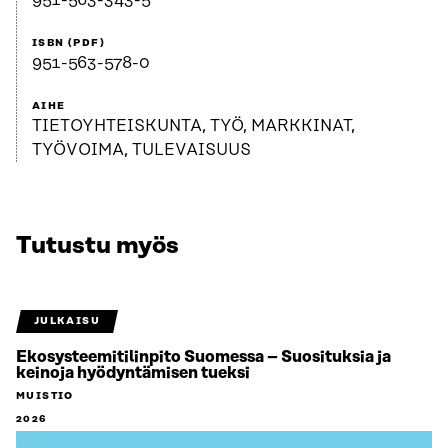
951-563-343-5
ISBN (PDF)
951-563-578-0
AIHE
TIETOYHTEISKUNTA, TYÖ, MARKKINAT,
TYÖVOIMA, TULEVAISUUS
Tutustu myös
JULKAISU
Ekosysteemitilinpito Suomessa – Suosituksia ja
keinoja hyödyntämisen tueksi
MUISTIO
2026