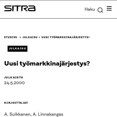
Siirry
Valik
Haku
suoraan
Sitra
sisältöön
↓
ETUSIVU
JULKAISU
UUSI TYÖMARKKINAJÄRJESTYS?
JULKAISU
Uusi työmarkkinajärjestys?
JULKAISTU
24.5.2000
KIRJOITTAJAT
A. Suikkanen, A. Linnakangas