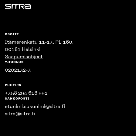
Sitra
OSOITE
Itämerenkatu 11-13, PL 160,
00181 Helsinki
Saapumisohjeet
Y-TUNNUS
0202132-3
PUHELIN
+358 294 618 991
SÄHKÖPOSTI
etunimi.sukunimi@sitra.fi
sitra@sitra.fi