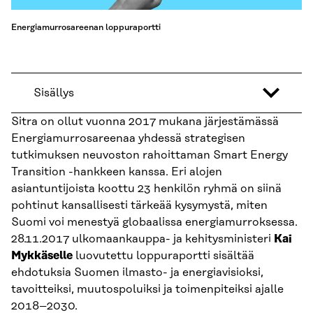
Energiamurrosareenan loppuraportti
Sisällys
Sitra on ollut vuonna 2017 mukana järjestämässä
Energiamurrosareenaa yhdessä strategisen
tutkimuksen neuvoston rahoittaman Smart Energy
Transition -hankkeen kanssa. Eri alojen
asiantuntijoista koottu 23 henkilön ryhmä on siinä
pohtinut kansallisesti tärkeää kysymystä, miten
Suomi voi menestyä globaalissa energiamurroksessa.
28.11.2017 ulkomaankauppa- ja kehitysministeri
Kai
Mykkäselle
luovutettu loppuraportti sisältää
ehdotuksia Suomen ilmasto- ja energiavisioksi,
tavoitteiksi, muutospoluiksi ja toimenpiteiksi ajalle
2018–2030.