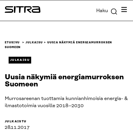
Siirry
Valik
Haku
suoraan
Sitra
sisältöön
↓
ETUSIVU
JULKAISU
UUSIA NÄKYMIÄ ENERGIAMURROKSEN
SUOMEEN
JULKAISU
Uusia näkymiä energiamurroksen
Suomeen
Murrosareenan tuottamia kunnianhimoisia energia- &
ilmastotoimia vuosille 2018–2030
JULKAISTU
28.11.2017