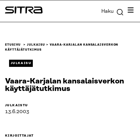
Siirry
Valik
Haku
suoraan
Sitra
sisältöön
↓
ETUSIVU
JULKAISU
VAARA-KARJALAN KANSALAISVERKON
KÄYTTÄJÄTUTKIMUS
JULKAISU
Vaara-Karjalan kansalaisverkon
käyttäjätutkimus
JULKAISTU
13.6.2003
KIRJOITTAJAT