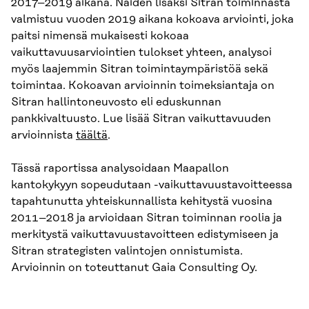
2017–2019 aikana. Näiden lisäksi Sitran toiminnasta
valmistuu vuoden 2019 aikana kokoava arviointi, joka
paitsi nimensä mukaisesti kokoaa
vaikuttavuusarviointien tulokset yhteen, analysoi
myös laajemmin Sitran toimintaympäristöä sekä
toimintaa. Kokoavan arvioinnin toimeksiantaja on
Sitran hallintoneuvosto eli eduskunnan
pankkivaltuusto. Lue lisää Sitran vaikuttavuuden
arvioinnista
täältä
.
Tässä raportissa analysoidaan Maapallon
kantokykyyn sopeudutaan -vaikuttavuustavoitteessa
tapahtunutta yhteiskunnallista kehitystä vuosina
2011–2018 ja arvioidaan Sitran toiminnan roolia ja
merkitystä vaikuttavuustavoitteen edistymiseen ja
Sitran strategisten valintojen onnistumista.
Arvioinnin on toteuttanut Gaia Consulting Oy.