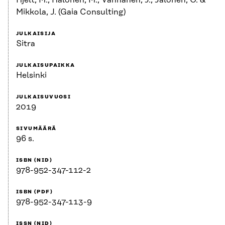
Hjelt, M., Halonen, M., Vanhanen, J., Jalonen, O. &
Mikkola, J. (Gaia Consulting)
JULKAISIJA
Sitra
JULKAISUPAIKKA
Helsinki
JULKAISUVUOSI
2019
SIVUMÄÄRÄ
96 s.
ISBN (NID)
978-952-347-112-2
ISBN (PDF)
978-952-347-113-9
ISSN (NID)