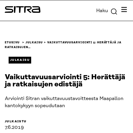
Siirry
Valik
Haku
suoraan
Sitra
sisältöön
↓
ETUSIVU
JULKAISU
VAIKUTTAVUUSARVIOINTI 5: HERÄTTÄJÄ JA
RATKAISUJEN…
JULKAISU
Vaikuttavuusarviointi 5: Herättäjä
ja ratkaisujen edistäjä
Arviointi Sitran vaikuttavuustavoitteesta Maapallon
kantokykyyn sopeudutaan
JULKAISTU
7.6.2019