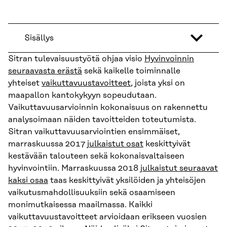
Sisällys
Sitran tulevaisuustyötä ohjaa visio
Hyvinvoinnin
seuraavasta erästä
sekä kaikelle toiminnalle
yhteiset
vaikuttavuustavoitteet
, joista yksi on
maapallon kantokykyyn sopeudutaan.
Vaikuttavuusarvioinnin kokonaisuus on rakennettu
analysoimaan näiden tavoitteiden toteutumista.
Sitran vaikuttavuusarviointien ensimmäiset,
marraskuussa 2017
julkaistut osat
keskittyivät
kestävään talouteen sekä kokonaisvaltaiseen
hyvinvointiin. Marraskuussa 2018
julkaistut seuraavat
kaksi osaa
taas keskittyivät yksilöiden ja yhteisöjen
vaikutusmahdollisuuksiin sekä osaamiseen
monimutkaisessa maailmassa. Kaikki
vaikuttavuustavoitteet arvioidaan erikseen vuosien