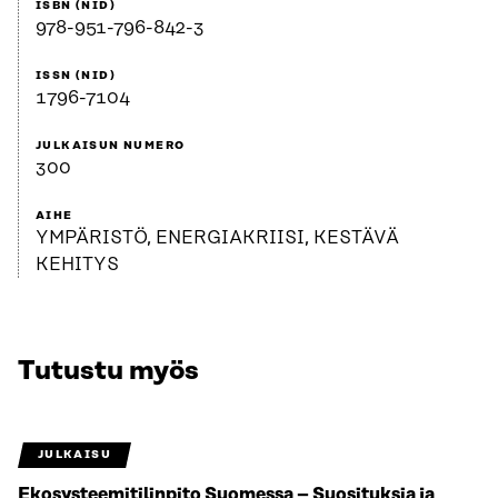
ISBN (NID)
978-951-796-842-3
ISSN (NID)
1796-7104
JULKAISUN NUMERO
300
AIHE
YMPÄRISTÖ, ENERGIAKRIISI, KESTÄVÄ
KEHITYS
Tutustu myös
JULKAISU
Ekosysteemitilinpito Suomessa – Suosituksia ja