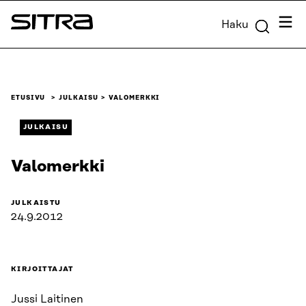
Siirry
Valik
Haku
suoraan
Sitra
sisältöön
↓
ETUSIVU
JULKAISU
VALOMERKKI
JULKAISU
Valomerkki
JULKAISTU
24.9.2012
KIRJOITTAJAT
Jussi Laitinen