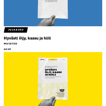
JULKAISU
Hyvästi öljy, kaasu ja hiili
MUISTIO
2026