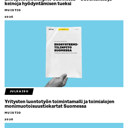
keinoja hyödyntämisen tueksi
MUISTIO
2026
JULKAISU
Yritysten luontotyön toimintamalli ja toimialojen
monimuotoisuustiekartat Suomessa
MUISTIO
2026