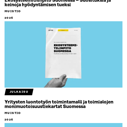
Ekosysteemitilinpito Suomessa – Suosituksia ja
keinoja hyödyntämisen tueksi
MUISTIO
2026
JULKAISU
Yritysten luontotyön toimintamalli ja toimialojen
monimuotoisuustiekartat Suomessa
MUISTIO
2026