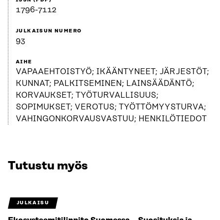
ISSN (PDF)
1796-7112
JULKAISUN NUMERO
93
AIHE
VAPAAEHTOISTYÖ; IKÄÄNTYNEET; JÄRJESTÖT;
KUNNAT; PALKITSEMINEN; LAINSÄÄDÄNTÖ;
KORVAUKSET; TYÖTURVALLISUUS;
SOPIMUKSET; VEROTUS; TYÖTTÖMYYSTURVA;
VAHINGONKORVAUSVASTUU; HENKILÖTIEDOT
Tutustu myös
JULKAISU