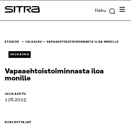
Siirry
Valik
Haku
suoraan
Sitra
sisältöön
↓
ETUSIVU
JULKAISU
VAPAAEHTOISTOIMINNASTA ILOA MONILLE
JULKAISU
Vapaaehtoistoiminnasta iloa
monille
JULKAISTU
17.6.2015
KIRJOITTAJAT