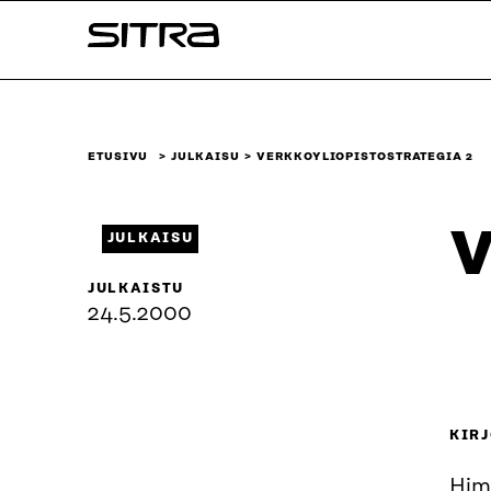
Siirry
Sitra
suoraan
sisältöön
↓
ETUSIVU
JULKAISU
VERKKOYLIOPISTOSTRATEGIA 2
V
JULKAISU
JULKAISTU
24.5.2000
KIRJ
Hima