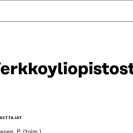
erkkoyliopistost
OITTAJAT
nen, P. (toim.)