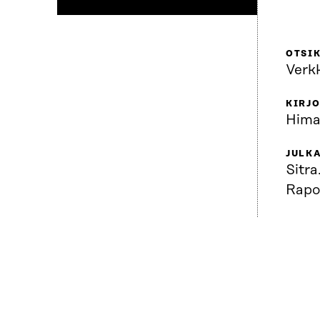
OTSI
Verkk
KIRJO
Himan
JULKA
Sitra. Painos loppun
Rapo