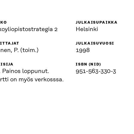
KKO
JULKAISUPAIKKA
oyliopistostrategia 2
Helsinki
ITTAJAT
JULKAISUVUOSI
en, P. (toim.)
1998
ISIJA
ISBN (NID)
ut.
951-563-330-3
rtti on myös verkosssa.