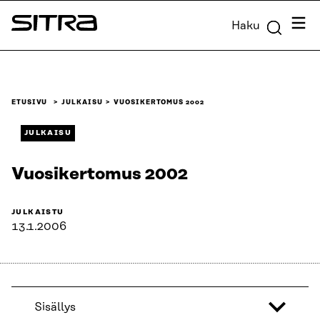
Siirry
Valik
Haku
suoraan
Sitra
sisältöön
↓
ETUSIVU
JULKAISU
VUOSIKERTOMUS 2002
JULKAISU
Vuosikertomus 2002
JULKAISTU
13.1.2006
Sisällys