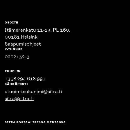
OSOITE
Itämerenkatu 11-13, PL 160,
00181 Helsinki
Saapumisohjeet
Y-TUNNUS
0202132-3
PUHELIN
+358 294 618 991
SÄHKÖPOSTI
etunimi.sukunimi@sitra.fi
sitra@sitra.fi
SITRA SOSIAALISESSA MEDIASSA