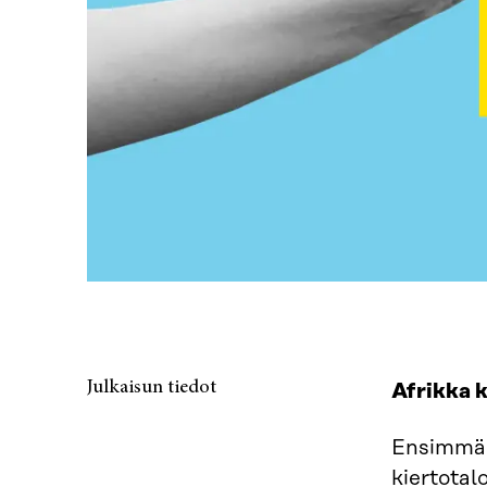
Julkaisun tiedot
Afrikka 
Ensimmäi
kiertotal