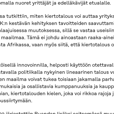
malla nuoret yrittäjät ja edelläkävijät etualalle.
a tutkittiin, miten kiertotalous voi auttaa yrity
K:n kestävän kehityksen tavoitteiden saavuttamis
aajuisessa muutoksessa, sillä se vastaa useisiin 
 maailmaa. Tämä ei johdu ainoastaan raaka-aineid
ta Afrikassa, vaan myös siitä, että kiertotalous
töisellä innovoinnilla, helposti käyttöön otettaval
tavalla politiikalla nykyinen lineaarinen talous
nen maailma voivat tukea toisiaan jakamalla par
mukaisia ja osallistavia kumppanuuksia ja kaup
an, kiertotalouden kielen, joka voi rikkoa rajoja 
oussiirtymään.