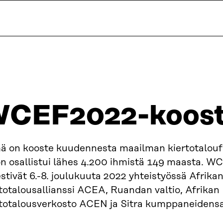
CEF2022-koost
ä on kooste kuudennesta maailman kiertotalouf
on osallistui lähes 4.200 ihmistä 149 maasta. 
estivät 6.-8. joulukuuta 2022 yhteistyössä Afrika
totalousallianssi ACEA, Ruandan valtio, Afrikan
rtotalousverkosto ACEN ja Sitra kumppaneidensa