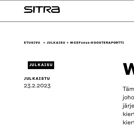
Siirry
Sitra
suoraan
sisältöön
↓
ETUSIVU
JULKAISU
WCEF2022-KOOSTERAPORTTI
W
JULKAISU
JULKAISTU
23.2.2023
Täm
joh
järj
kier
kie