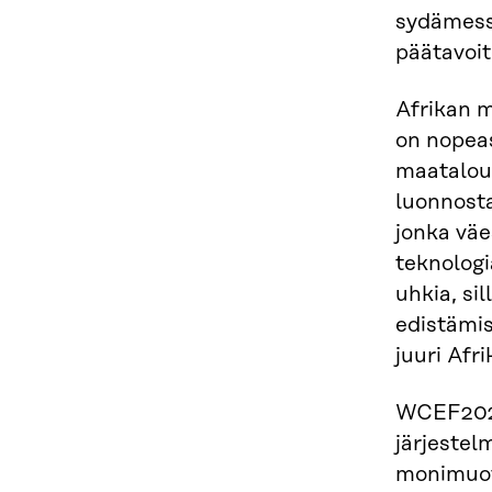
sydämessä
päätavoit
Afrikan 
on nopeas
maataloud
luonnosta
jonka vä
teknologi
uhkia, si
edistämis
juuri Afri
WCEF2021
järjestel
monimuot