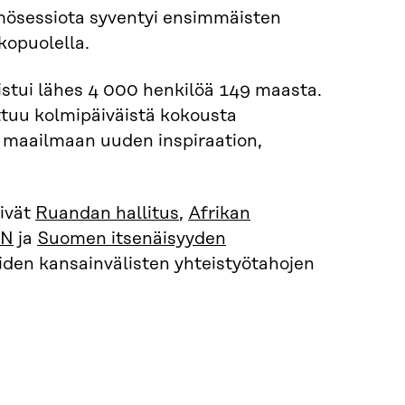
mösessiota syventyi ensimmäisten
kopuolella.
tui lähes 4 000 henkilöä 149 maasta.
ttuu kolmipäiväistä kokousta
o maailmaan uuden inspiraation,
ivät
Ruandan hallitus
,
Afrikan
EN
ja
Suomen itsenäisyyden
iden kansainvälisten yhteistyötahojen