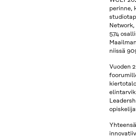
WCEF2022
perinne, 
studiotap
Network, 
574 osall
Maailmanl
niissä 90
Vuoden 20
foorumill
kiertotal
elintarvi
Leadersh
opiskelij
Yhteensä 
innovatii