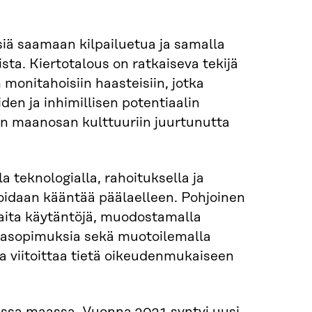
ksiä saamaan kilpailuetua ja samalla
ta. Kiertotalous on ratkaiseva tekijä
monitahoisiin haasteisiin, jotka
en ja inhimillisen potentiaalin
 on maanosan kulttuuriin juurtunutta
la teknologialla, rahoituksella ja
 voidaan kääntää päälaelleen. Pohjoinen
haita käytäntöjä, muodostamalla
pasopimuksia sekä muotoilemalla
ja viitoittaa tietä oikeudenmukaiseen