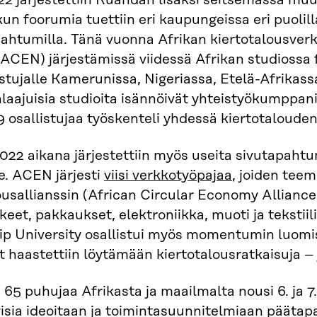
 järjestettiin Ruandan lisäksi seitsemässä muu
kun foorumia tuettiin eri kaupungeissa eri puolill
ahtumilla. Tänä vuonna Afrikan kiertotalousver
ACEN) järjestämissä viidessä Afrikan studiossa 
istujalle Kamerunissa, Nigeriassa, Etelä-Afrikas
aajuisia studioita isännöivät yhteistyökumppanit
9 osallistujaa työskenteli yhdessä kiertotalouden
22 aikana järjestettiin myös useita sivutapahtum
e. ACEN järjesti
viisi verkkotyöpajaa
, joiden teem
ousallianssin (African Circular Economy Alliance,
kkeet, pakkaukset, elektroniikka, muoti ja tekstii
ip University osallistui myös momentumin luomi
at haastettiin löytämään kiertotalousratkaisuja – 
65 puhujaa Afrikasta ja maailmalta nousi 6. ja 7
visia ideoitaan ja toimintasuunnitelmiaan pääta