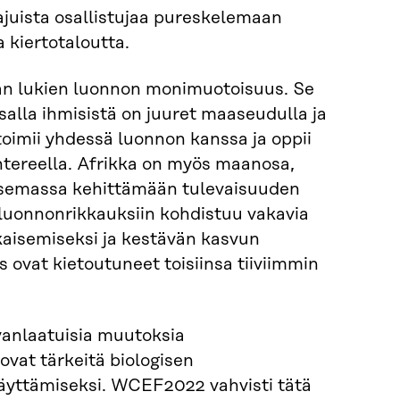
ajuista osallistujaa pureskelemaan
 kiertotaloutta.
n lukien luonnon monimuotoisuus. Se
alla ihmisistä on juuret maaseudulla ja
toimii yhdessä luonnon kanssa ja oppii
antereella. Afrikka on myös maanosa,
 asemassa kehittämään tulevaisuuden
 luonnonrikkauksiin kohdistuu vakavia
atkaisemiseksi ja kestävän kasvun
 ovat kietoutuneet toisiinsa tiiviimmin
anlaatuisia muutoksia
ovat tärkeitä biologisen
äyttämiseksi. WCEF2022 vahvisti tätä