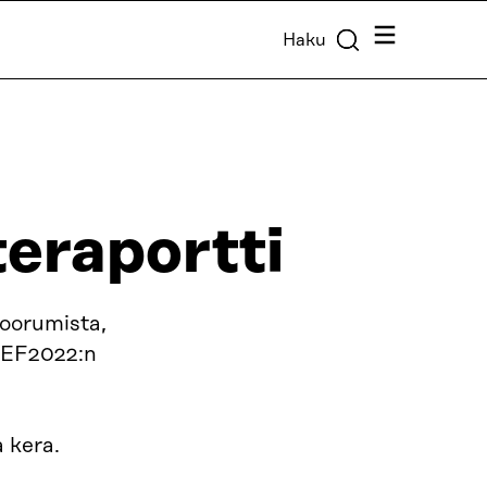
Valikko
Haku
eraportti
oorumista,
WCEF2022:n
n
 kera.