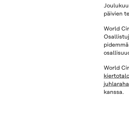
Joulukuu
päivien t
World Ci
Osallistu
pidemmäll
osallisuu
World Ci
kiertotal
juhlaraha
kanssa.