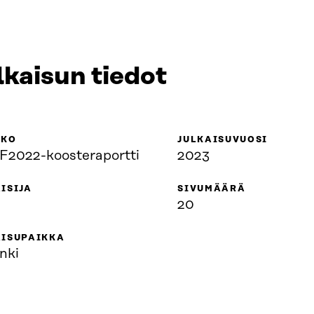
lkaisun tiedot
KKO
JULKAISUVUOSI
2022-koosteraportti
2023
ISIJA
SIVUMÄÄRÄ
20
AISUPAIKKA
nki