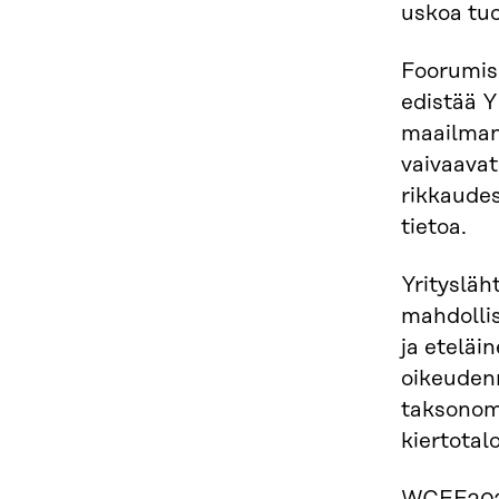
uskoa tuo
Foorumiss
edistää Y
maailmanl
vaivaavat
rikkaudes
tietoa.
Yritysläh
mahdollis
ja eteläi
oikeuden
taksonomi
kiertotal