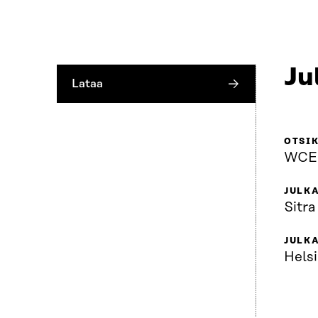
Ju
Lataa
OTSI
WCEF
JULKA
Sitra
JULK
Helsi