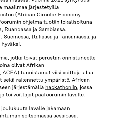
ssa maassa. Vuonna 2021 syntyi uusi
a maailmaa järjestetyillä
koston (African Circular Economy
foorumin ohjelma tuotiin lokalisoituna
sa, Ruandassa ja Sambiassa.
 Suomessa, Italiassa ja Tansaniassa, ja
 hyväksi.
ia, jotka loivat perustan onnistuneelle
oina olivat Afrikan
 ACEA) tunnistamat viisi voittaja-alaa:
lit sekä rakennettu ympäristö. African
seen järjestämällä
hackathoniin
, jossa
ja toi voittajat pääfoorumin lavalle.
. joulukuuta lavalle jakamaan
pahtuman seitsemässä sessiossa.