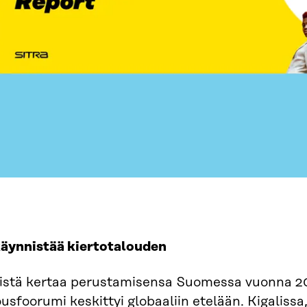
käynnistää kiertotalouden
stä kertaa perustamisensa Suomessa vuonna 2
ousfoorumi keskittyi globaaliin etelään. Kigali