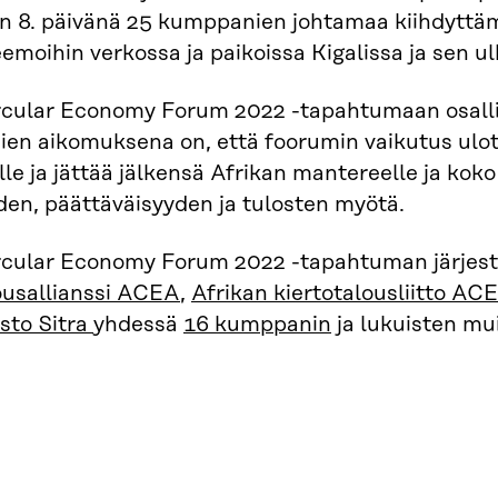
n 8. päivänä 25 kumppanien johtamaa kiihdyttä
eemoihin verkossa ja paikoissa Kigalissa ja sen ul
rcular Economy Forum 2022 -tapahtumaan osallis
jien aikomuksena on, että foorumin vaikutus ulo
e ja jättää jälkensä Afrikan mantereelle ja kok
den, päättäväisyyden ja tulosten myötä.
rcular Economy Forum 2022 -tapahtuman järjest
ousallianssi ACEA
,
Afrikan kiertotalousliitto AC
sto Sitra
yhdessä
16 kumppanin
ja lukuisten mu