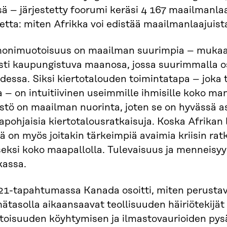
 – järjestetty foorumi keräsi 4 167 maailmanla
etta: miten Afrikka voi edistää maailmanlaajuista
monimuotoisuus on maailman suurimpia – mukaa
ti kaupungistuva maanosa, jossa suurimmalla os
essa. Siksi kiertotalouden toimintatapa – joka 
 – on intuitiivinen useimmille ihmisille koko m
estö on maailman nuorinta, joten se on hyvässä
apohjaisia kiertotalousratkaisuja. Koska Afrikan
llä on myös joitakin tärkeimpiä avaimia kriisin r
eksi koko maapallolla. Tulevaisuus ja menneisyys
kassa.
-tapahtumassa Kanada osoitti, miten perustav
mätasolla aikaansaavat teollisuuden häiriötekijät 
oisuuden köyhtymisen ja ilmastovaurioiden pys