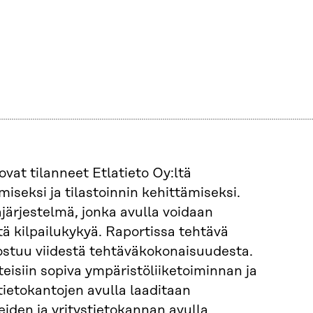
vat tilanneet Etlatieto Oy:ltä
iseksi ja tilastoinnin kehittämiseksi.
ärjestelmä, jonka avulla voidaan
tä kilpailukykyä. Raportissa tehtävä
ostuu viidestä tehtäväkokonaisuudesta.
isiin sopiva ympäristöliiketoiminnan ja
tietokantojen avulla laaditaan
eiden ja yritystietokannan avulla