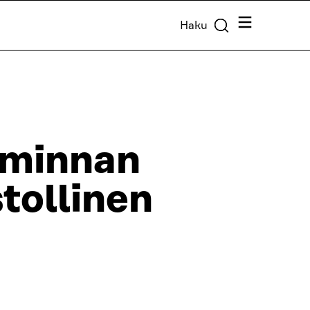
Valikko
Haku
iminnan
stollinen