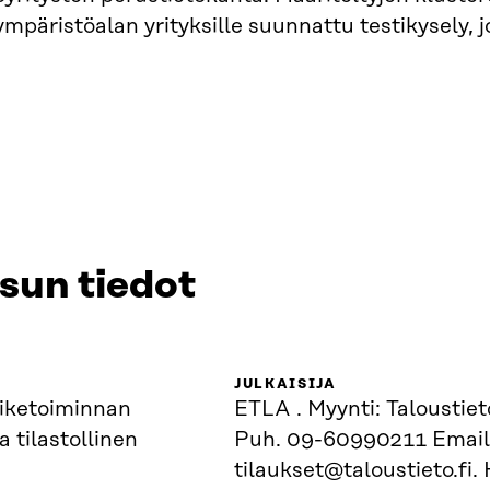
mpäristöalan yrityksille suunnattu testikysely, j
isun tiedot
JULKAISIJA
iiketoiminnan
ETLA . Myynti: Taloustiet
a tilastollinen
Puh. 09-60990211 Email
tilaukset@taloustieto.fi. 