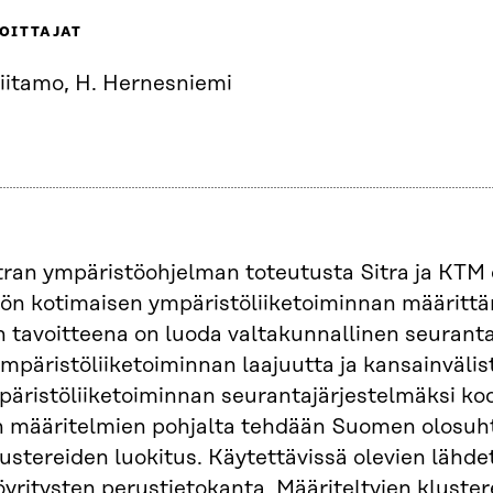
OITTAJAT
Viitamo, H. Hernesniemi
ran ympäristöohjelman toteutusta Sitra ja KTM o
yön kotimaisen ympäristöliiketoiminnan määrittäm
tavoitteena on luoda valtakunnallinen seurantaj
ympäristöliiketoiminnan laajuutta ja kansainvälis
päristöliiketoiminnan seurantajärjestelmäksi ko
 määritelmien pohjalta tehdään Suomen olosuhte
ustereiden luokitus. Käytettävissä olevien lähde
yritysten perustietokanta. Määriteltyjen kluster