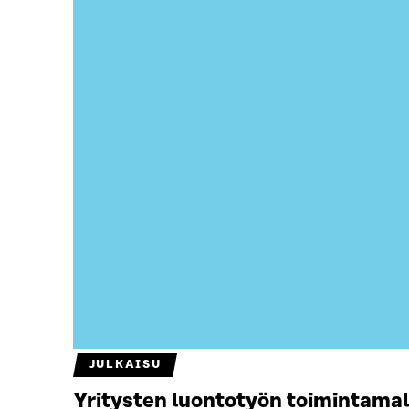
JULKAISU
Yritysten luontotyön toimintamal