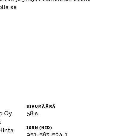
olla se
SIVUMÄÄRÄ
o Oy.
58 s.
:
ISBN (NID)
Hinta
951-563-524-1