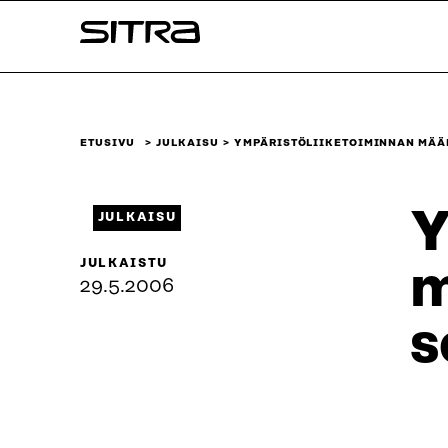
Siirry
Sitra
suoraan
sisältöön
↓
ETUSIVU
JULKAISU
YMPÄRISTÖLIIKETOIMINNAN MÄÄR
Y
JULKAISU
JULKAISTU
m
29.5.2006
s