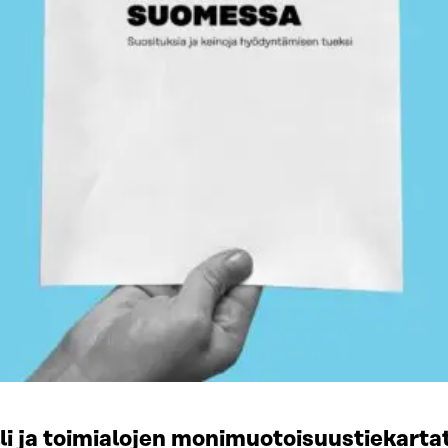
li ja toimialojen monimuotoisuustiekart