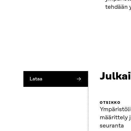
tehdään y
Julka
Lataa
OTSIKKO
Ympäristöl
määrittely j
seuranta