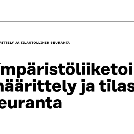
ITTELY JA TILASTOLLINEN SEURANTA
mpäristöliiketo
äärittely ja tila
euranta