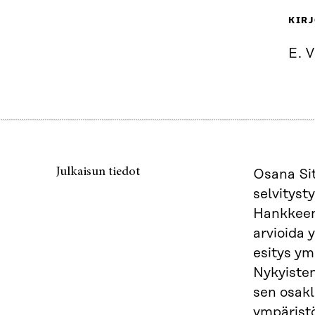
KIRJ
E. 
Julkaisun tiedot
Osana Sit
selvityst
Hankkeen 
arvioida 
esitys ym
Nykyisten
sen osakl
ympäristö