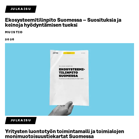
JULKAISU
Ekosysteemitilinpito Suomessa – Suosituksia ja
keinoja hyödyntämisen tueksi
MUISTIO
2026
JULKAISU
Yritysten luontotyön toimintamalli ja toimialojen
monimuotoisuustiekartat Suomessa