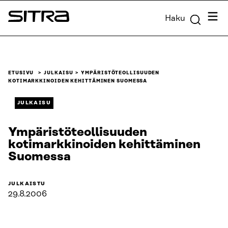
Siirry
Valik
Haku
suoraan
Sitra
sisältöön
↓
ETUSIVU
JULKAISU
YMPÄRISTÖTEOLLISUUDEN
KOTIMARKKINOIDEN KEHITTÄMINEN SUOMESSA
JULKAISU
Ympäristöteollisuuden
kotimarkkinoiden kehittäminen
Suomessa
JULKAISTU
29.8.2006