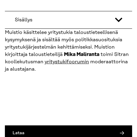
Sisällys
Muistio käsittelee yritystukia taloustieteellisenä
kysymyksenä ja sisältää myös politikkasuosituksia
yritystukijärjestelmän kehittämiseksi. Muistion
kirjoittaja taloustieteilijä
Mika Maliranta
toimi Sitran
koollekutusman
yritystukifoorumin
moderaattorina
ja alustajana.
Lataa