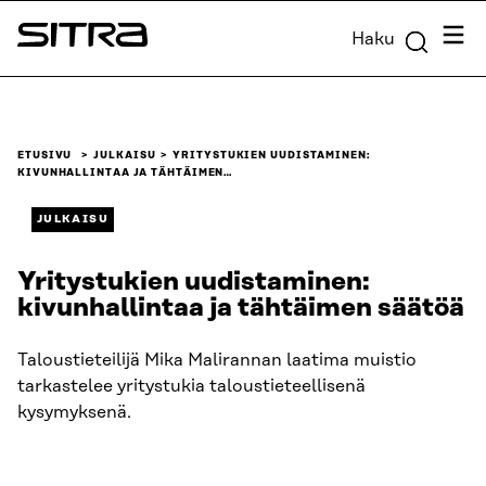
Siirry
Valik
Haku
suoraan
Sitra
sisältöön
↓
ETUSIVU
JULKAISU
YRITYSTUKIEN UUDISTAMINEN:
KIVUNHALLINTAA JA TÄHTÄIMEN…
JULKAISU
Yritystukien uudistaminen:
kivunhallintaa ja tähtäimen säätöä
Taloustieteilijä Mika Malirannan laatima muistio
tarkastelee yritystukia taloustieteellisenä
kysymyksenä.