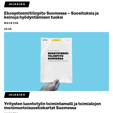
JULKAISU
Ekosysteemitilinpito Suomessa – Suosituksia ja
keinoja hyödyntämisen tueksi
MUISTIO
2026
JULKAISU
Yritysten luontotyön toimintamalli ja toimialojen
monimuotoisuustiekartat Suomessa