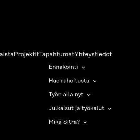
aista
Projektit
Tapahtumat
Yhteystiedot
Ennakointi
Hae rahoitusta
Työn alla nyt
Julkaisut ja työkalut
Mikä Sitra?