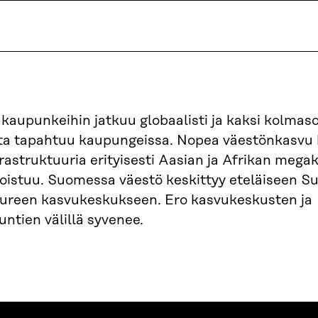
kaupunkeihin jatkuu globaalisti ja kaksi kolmas
ta tapahtuu kaupungeissa. Nopea väestönkasvu
rastruktuuria erityisesti Aasian ja Afrikan mega
rvoistuu. Suomessa väestö keskittyy eteläiseen S
reen kasvukeskukseen. Ero kasvukeskusten ja
ntien välillä syvenee.