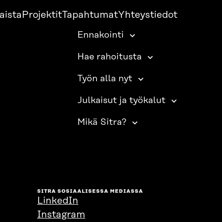
aista
Projektit
Tapahtumat
Yhteystiedot
Ennakointi
Hae rahoitusta
Työn alla nyt
Julkaisut ja työkalut
Mikä Sitra?
SITRA SOSIAALISESSA MEDIASSA
LinkedIn
Instagram