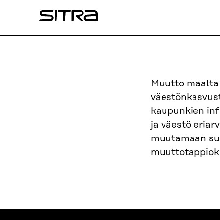
Siirry
Sitra
suoraan
sisältöön
↓
Muutto maalta 
väestönkasvus
kaupunkien inf
ja väestö eria
muutamaan suu
muuttotappioku