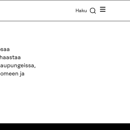
Valikko
Haku
osaa
 haastaa
kaupungeissa,
uomeen ja