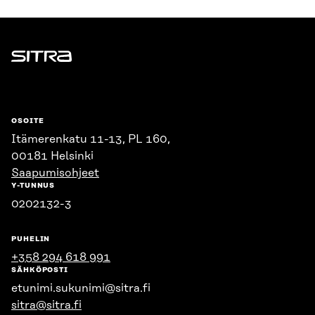
Sitra
OSOITE
Itämerenkatu 11-13, PL 160,
00181 Helsinki
Saapumisohjeet
Y-TUNNUS
0202132-3
PUHELIN
+358 294 618 991
SÄHKÖPOSTI
etunimi.sukunimi@sitra.fi
sitra@sitra.fi