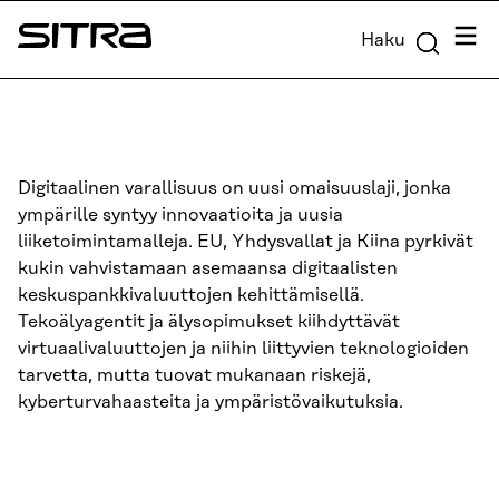
Siirry
Valik
Haku
suoraan
Sitra
sisältöön
↓
Digitaalinen varallisuus on uusi omaisuuslaji, jonka
ympärille syntyy innovaatioita ja uusia
liiketoimintamalleja. EU, Yhdysvallat ja Kiina pyrkivät
kukin vahvistamaan asemaansa digitaalisten
keskuspankkivaluuttojen kehittämisellä.
Tekoälyagentit ja älysopimukset kiihdyttävät
virtuaalivaluuttojen ja niihin liittyvien teknologioiden
tarvetta, mutta tuovat mukanaan riskejä,
kyberturvahaasteita ja ympäristövaikutuksia.