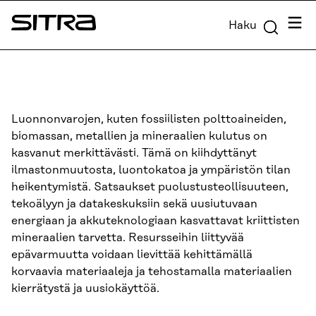
Siirry
Valik
Haku
suoraan
Sitra
sisältöön
↓
Luonnonvarojen, kuten fossiilisten polttoaineiden,
biomassan, metallien ja mineraalien kulutus on
kasvanut merkittävästi. Tämä on kiihdyttänyt
ilmastonmuutosta, luontokatoa ja ympäristön tilan
heikentymistä. Satsaukset puolustusteollisuuteen,
tekoälyyn ja datakeskuksiin sekä uusiutuvaan
energiaan ja akkuteknologiaan kasvattavat kriittisten
mineraalien tarvetta. Resursseihin liittyvää
epävarmuutta voidaan lievittää kehittämällä
korvaavia materiaaleja ja tehostamalla materiaalien
kierrätystä ja uusiokäyttöä.