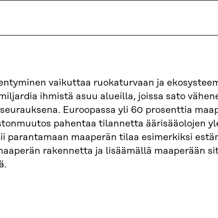
ntyminen vaikuttaa ruokaturvaan ja ekosysteem
 miljardia ihmistä asuu alueilla, joissa sato väh
seurauksena. Euroopassa yli 60 prosenttia maap
stonmuutos pahentaa tilannetta äärisääolojen yl
ii parantamaan maaperän tilaa esimerkiksi estäm
aaperän rakennetta ja lisäämällä maaperään si
ä.