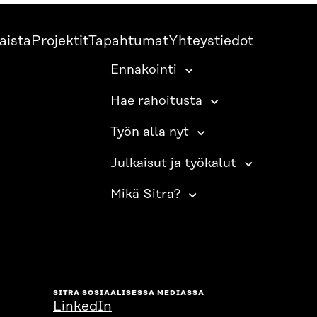
aista
Projektit
Tapahtumat
Yhteystiedot
Ennakointi
Hae rahoitusta
Työn alla nyt
Julkaisut ja työkalut
Mikä Sitra?
SITRA SOSIAALISESSA MEDIASSA
LinkedIn