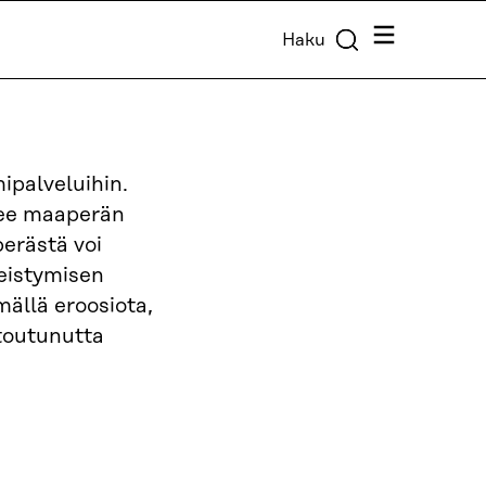
Valikko
Haku
ipalveluihin.
enee maaperän
erästä voi
eistymisen
ällä eroosiota,
toutunutta