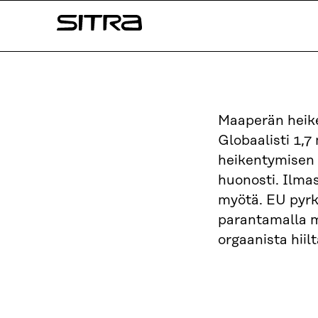
Siirry
Sitra
suoraan
sisältöön
↓
Maaperän heike
Globaalisti 1,7
heikentymisen 
huonosti. Ilma
myötä. EU pyrk
parantamalla m
orgaanista hiilt