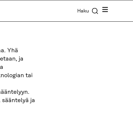
Valikko
Haku
aa. Yhä
etaan, ja
sa
nologian tai
sääntelyyn.
 sääntelyä ja