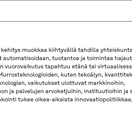
 kehitys muokkaa kiihtyvällä tahdilla yhteiskunt
 automatisoidaan, tuotantoa ja toimintaa hajaut
n vuorovaikutus tapahtuu etänä tai virtuaalises
Murrosteknologioiden, kuten tekoälyn, kvanttitek
knologian, vaikutukset ulottuvat markkinoihin,
n ja palvelujen arvoketjuihin, instituutioihin ja 
ointi tukee oikea-aikaista innovaatiopolitiikkaa,