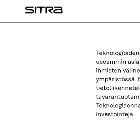
Siirry
Sitra
suoraan
sisältöön
↓
Teknologioiden
useammin asiat
ihmisten väline
ympäristössä. 
tietoliikennete
tavarantuotanno
Teknologiaennak
investointeja.