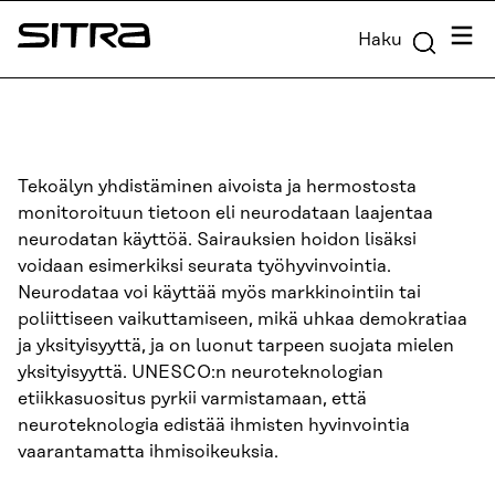
Siirry
Valik
Haku
suoraan
Sitra
sisältöön
↓
Tekoälyn yhdistäminen aivoista ja hermostosta
monitoroituun tietoon eli neurodataan laajentaa
neurodatan käyttöä. Sairauksien hoidon lisäksi
voidaan esimerkiksi seurata työhyvinvointia.
Neurodataa voi käyttää myös markkinointiin tai
poliittiseen vaikuttamiseen, mikä uhkaa demokratiaa
ja yksityisyyttä, ja on luonut tarpeen suojata mielen
yksityisyyttä. UNESCO:n neuroteknologian
etiikkasuositus pyrkii varmistamaan, että
neuroteknologia edistää ihmisten hyvinvointia
vaarantamatta ihmisoikeuksia.