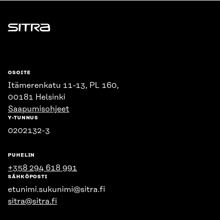
Sitra
OSOITE
Itämerenkatu 11-13, PL 160,
00181 Helsinki
Saapumisohjeet
Y-TUNNUS
0202132-3
PUHELIN
+358 294 618 991
SÄHKÖPOSTI
etunimi.sukunimi@sitra.fi
sitra@sitra.fi