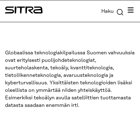
Siirry
Valik
Haku
suoraan
Sitra
sisältöön
↓
Globaalissa teknologiakilpailussa Suomen vahvuuksia
ovat erityisesti puolijohdeteknologiat,
suurteholaskenta, tekoäly, kvanttiteknologia,
tietoliikenneteknologia, avaruusteknologia ja
kyberturvallisuus. Yksittäisten teknologioiden lisäksi
oleellista on ymmärtää niiden yhteiskäyttöä.
Esimerkiksi tekoälyn avulla satelliittien tuottamasta
datasta saadaan enemmän irti.