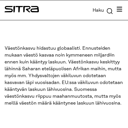
Siirry
Valik
Haku
suoraan
Sitra
sisältöön
↓
Väestönkasvu hidastuu globaalisti. Ennusteiden
mukaan väestö kasvaa noin kymmeneen miljardiin
ennen kuin kääntyy laskuun. Väestönkasvu keskittyy
lähinnä Saharan eteläpuolisen Afrikan maihin, mutta
myös mm. Yhdysvaltojen väkiluvun odotetaan
kasvavan läpi vuosisadan. EU:ssa väkiluvun odotetaan
kääntyvän laskuun lähivuosina. Suomessa
väestönkasvu riippuu maahanmuutosta, mutta myös
meillä väestön määrä kääntynee laskuun lähivuosina.