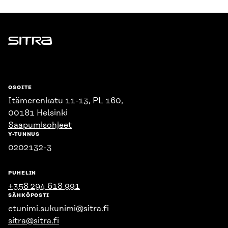
Sitra
OSOITE
Itämerenkatu 11-13, PL 160,
00181 Helsinki
Saapumisohjeet
Y-TUNNUS
0202132-3
PUHELIN
+358 294 618 991
SÄHKÖPOSTI
etunimi.sukunimi@sitra.fi
sitra@sitra.fi