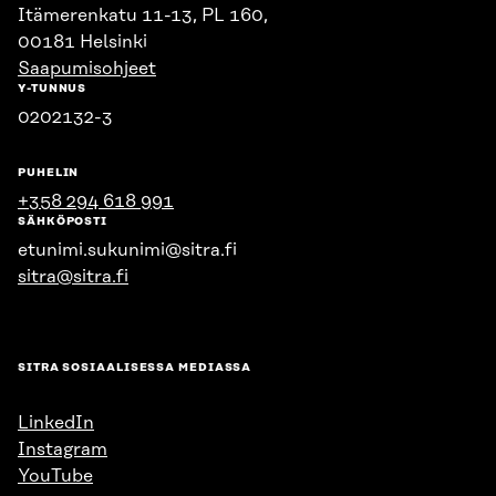
Itämerenkatu 11-13, PL 160,
00181 Helsinki
Saapumisohjeet
Y-TUNNUS
0202132-3
PUHELIN
+358 294 618 991
SÄHKÖPOSTI
etunimi.sukunimi@sitra.fi
sitra@sitra.fi
SITRA SOSIAALISESSA MEDIASSA
LinkedIn
Instagram
YouTube