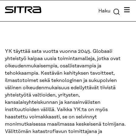
Siirry
Valik
Haku
suoraan
Sitra
sisältöön
↓
YK täyttää sata vuotta vuonna 2045. Globaali
yhteistyö kaipaa uusia toimintamalleja, jotka ovat
oikeudenmukaisempia, osallistavampia ja
tehokkaampia. Kestävän kehityksen tavoitteet,
ilmastotoimet sekä teknologinen ja sukupolvien
välinen oikeudenmukaisuus edellyttävät tiivistä
yhteistyötä valtioiden, yritysten,
kansalaisyhteiskunnan ja kansainvälisten
instituutioiden välillä. Vaikka YK:ta on myös
haastettu voimakkaasti, se on selvinnyt
monimutkaisessa maailmassa keskeisenä toimijana.
Välittömän katastrofiavun toimittajana ja