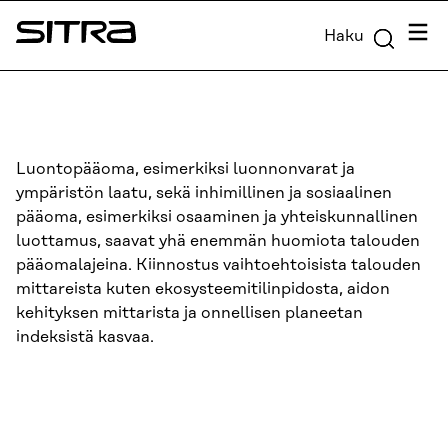
Siirry
Valik
Haku
suoraan
Sitra
sisältöön
↓
Luontopääoma, esimerkiksi luonnonvarat ja
ympäristön laatu, sekä inhimillinen ja sosiaalinen
pääoma, esimerkiksi osaaminen ja yhteiskunnallinen
luottamus, saavat yhä enemmän huomiota talouden
pääomalajeina. Kiinnostus vaihtoehtoisista talouden
mittareista kuten ekosysteemitilinpidosta, aidon
kehityksen mittarista ja onnellisen planeetan
indeksistä kasvaa.