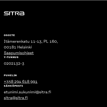
Sitra
OSOITE
Itämerenkatu 11-13, PL 160,
00181 Helsinki
Saapumisohjeet
Y-TUNNUS
0202132-3
PUHELIN
+358 294 618 991
SÄHKÖPOSTI
etunimi.sukunimi@sitra.fi
sitra@sitra.fi