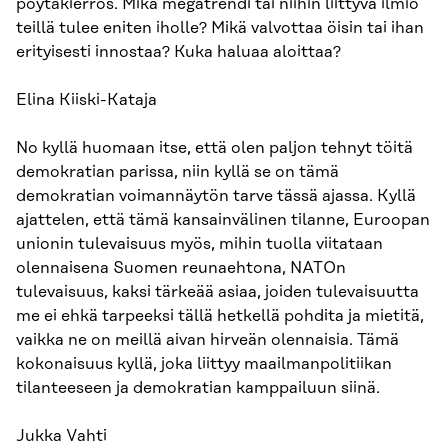
pöytäkierros. Mikä megatrendi tai niihin liittyvä ilmiö
teillä tulee eniten iholle? Mikä valvottaa öisin tai ihan
erityisesti innostaa? Kuka haluaa aloittaa?
Elina Kiiski-Kataja
No kyllä huomaan itse, että olen paljon tehnyt töitä
demokratian parissa, niin kyllä se on tämä
demokratian voimannäytön tarve tässä ajassa. Kyllä
ajattelen, että tämä kansainvälinen tilanne, Euroopan
unionin tulevaisuus myös, mihin tuolla viitataan
olennaisena Suomen reunaehtona, NATOn
tulevaisuus, kaksi tärkeää asiaa, joiden tulevaisuutta
me ei ehkä tarpeeksi tällä hetkellä pohdita ja mietitä,
vaikka ne on meillä aivan hirveän olennaisia. Tämä
kokonaisuus kyllä, joka liittyy maailmanpolitiikan
tilanteeseen ja demokratian kamppailuun siinä.
Jukka Vahti