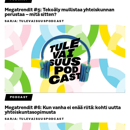
Megatrendit #5: Tekoäly mullistaa yhteiskunnan
perustaa – mitä sitten?
SARJA
:
TULEVAISUUSPODCAST
PODCAST
Megatrendit #6: Kun vanha ei enää riitä: kohti uutta
yhteiskuntasopimusta
SARJA
:
TULEVAISUUSPODCAST