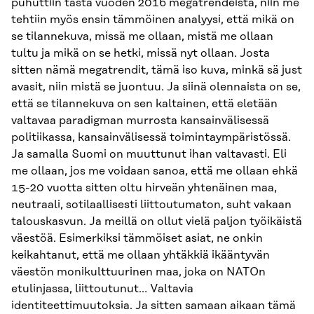
puhuttiin tästä vuoden 2016 megatrendeistä, niin me
tehtiin myös ensin tämmöinen analyysi, että mikä on
se tilannekuva, missä me ollaan, mistä me ollaan
tultu ja mikä on se hetki, missä nyt ollaan. Josta
sitten nämä megatrendit, tämä iso kuva, minkä sä just
avasit, niin mistä se juontuu. Ja siinä olennaista on se,
että se tilannekuva on sen kaltainen, että eletään
valtavaa paradigman murrosta kansainvälisessä
politiikassa, kansainvälisessä toimintaympäristössä.
Ja samalla Suomi on muuttunut ihan valtavasti. Eli
me ollaan, jos me voidaan sanoa, että me ollaan ehkä
15-20 vuotta sitten oltu hirveän yhtenäinen maa,
neutraali, sotilaallisesti liittoutumaton, suht vakaan
talouskasvun. Ja meillä on ollut vielä paljon työikäistä
väestöä. Esimerkiksi tämmöiset asiat, ne onkin
keikahtanut, että me ollaan yhtäkkiä ikääntyvän
väestön monikulttuurinen maa, joka on NATOn
etulinjassa, liittoutunut… Valtavia
identiteettimuutoksia. Ja sitten samaan aikaan tämä