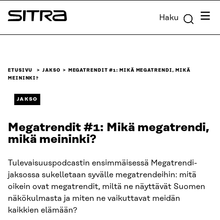
Siirry
Valik
Haku
suoraan
Sitra
sisältöön
↓
ETUSIVU
JAKSO
MEGATRENDIT #1: MIKÄ MEGATRENDI, MIKÄ
MEININKI?
JAKSO
Megatrendit #1: Mikä megatrendi,
mikä meininki?
Tulevaisuuspodcastin ensimmäisessä Megatrendi-
jaksossa sukelletaan syvälle megatrendeihin: mitä
oikein ovat megatrendit, miltä ne näyttävät Suomen
näkökulmasta ja miten ne vaikuttavat meidän
kaikkien elämään?