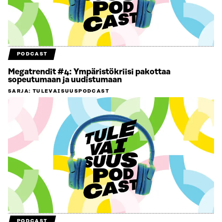
PODCAST
Megatrendit #4: Ympäristökriisi pakottaa
sopeutumaan ja uudistumaan
SARJA
:
TULEVAISUUSPODCAST
PODCAST