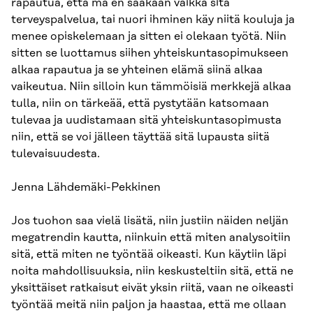
rapautua, että mä en saakaan vaikka sitä
terveyspalvelua, tai nuori ihminen käy niitä kouluja ja
menee opiskelemaan ja sitten ei olekaan työtä. Niin
sitten se luottamus siihen yhteiskuntasopimukseen
alkaa rapautua ja se yhteinen elämä siinä alkaa
vaikeutua. Niin silloin kun tämmöisiä merkkejä alkaa
tulla, niin on tärkeää, että pystytään katsomaan
tulevaa ja uudistamaan sitä yhteiskuntasopimusta
niin, että se voi jälleen täyttää sitä lupausta siitä
tulevaisuudesta.
Jenna Lähdemäki-Pekkinen
Jos tuohon saa vielä lisätä, niin justiin näiden neljän
megatrendin kautta, niinkuin että miten analysoitiin
sitä, että miten ne työntää oikeasti. Kun käytiin läpi
noita mahdollisuuksia, niin keskusteltiin sitä, että ne
yksittäiset ratkaisut eivät yksin riitä, vaan ne oikeasti
työntää meitä niin paljon ja haastaa, että me ollaan