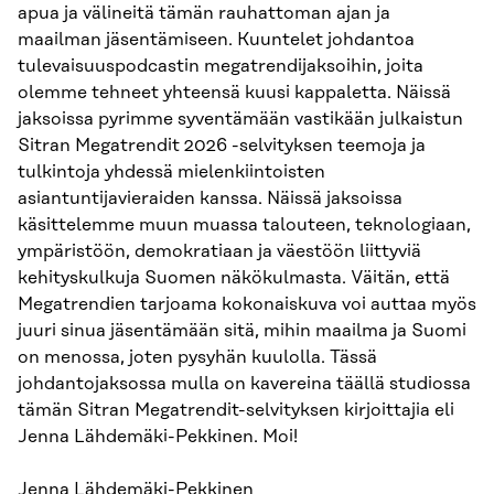
apua ja välineitä tämän rauhattoman ajan ja
maailman jäsentämiseen. Kuuntelet johdantoa
tulevaisuuspodcastin megatrendijaksoihin, joita
olemme tehneet yhteensä kuusi kappaletta. Näissä
jaksoissa pyrimme syventämään vastikään julkaistun
Sitran Megatrendit 2026 -selvityksen teemoja ja
tulkintoja yhdessä mielenkiintoisten
asiantuntijavieraiden kanssa. Näissä jaksoissa
käsittelemme muun muassa talouteen, teknologiaan,
ympäristöön, demokratiaan ja väestöön liittyviä
kehityskulkuja Suomen näkökulmasta. Väitän, että
Megatrendien tarjoama kokonaiskuva voi auttaa myös
juuri sinua jäsentämään sitä, mihin maailma ja Suomi
on menossa, joten pysyhän kuulolla. Tässä
johdantojaksossa mulla on kavereina täällä studiossa
tämän Sitran Megatrendit-selvityksen kirjoittajia eli
Jenna Lähdemäki-Pekkinen. Moi!
Jenna Lähdemäki-Pekkinen