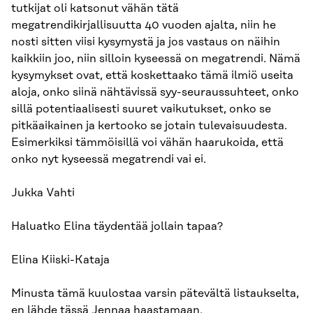
tutkijat oli katsonut vähän tätä
megatrendikirjallisuutta 40 vuoden ajalta, niin he
nosti sitten viisi kysymystä ja jos vastaus on näihin
kaikkiin joo, niin silloin kyseessä on megatrendi. Nämä
kysymykset ovat, että koskettaako tämä ilmiö useita
aloja, onko siinä nähtävissä syy-seuraussuhteet, onko
sillä potentiaalisesti suuret vaikutukset, onko se
pitkäaikainen ja kertooko se jotain tulevaisuudesta.
Esimerkiksi tämmöisillä voi vähän haarukoida, että
onko nyt kyseessä megatrendi vai ei.
Jukka Vahti
Haluatko Elina täydentää jollain tapaa?
Elina Kiiski-Kataja
Minusta tämä kuulostaa varsin pätevältä listaukselta,
en lähde tässä Jennaa haastamaan.