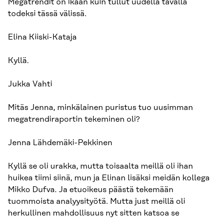
Megatrendit on ikään kuin tullut uudella tavalla
todeksi tässä välissä.
Elina Kiiski-Kataja
Kyllä.
Jukka Vahti
Mitäs Jenna, minkälainen puristus tuo uusimman
megatrendiraportin tekeminen oli?
Jenna Lähdemäki-Pekkinen
Kyllä se oli urakka, mutta toisaalta meillä oli ihan
huikea tiimi siinä, mun ja Elinan lisäksi meidän kollega
Mikko Dufva. Ja etuoikeus päästä tekemään
tuommoista analyysityötä. Mutta just meillä oli
herkullinen mahdollisuus nyt sitten katsoa se