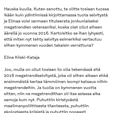
Hauska kuulla. Kuten sanottu, te olitte tosiaan tuossa
ikään kuin ydintiimissä kirjoittamassa tuota selvitystä
ja Elinaa voisi varmaan tituleerata jonkunlaiseksi
megatrendien veteraaniksi, koska olet ollut aiheen
äärellä jo vuonna 2016. Kertoisitko se ihan lyhyesti,
että miten nyt tehty selvitys esimerkiksi vertautuu
siihen kymmenen vuoden takaisin verrattuna?
Elina Kiiski-Kataja
Joo, mulla on ollut tosiaan ilo olla tekemässä sitä
2016 megatrendiselvitystä, joka oli siihen aikaan ehkä
ensimmäistä kertaa tämmöinen isompi katsaus niihin
megatrendeihin. Ja tuolla on kymmenen vuotta
sitten, niin ne megatrendithan oli itse asiassa aika
samoja kuin nyt. Puhuttiin kiristyvästä
maailmanpoliittisesta tilanteesta, puhuttiin
ekologisesta kriisistä ja puhuttiin nopeasti