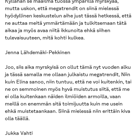
Kyllähän se maailma tuossa ympärillä myrskyää,
mutta uskon, että megatrendit on siinä mielessä
hyödyllinen keskustelun aihe just tässä hetkessä, että
ne auttaa meitä ymmärtämään ja tulkitsemaan tätä
aikaa ja myös avaa niitä ikkunoita ehkä siihen
tulevaisuuteen, mitä kohti kulkea.
Jenna Lähdemäki-Pekkinen
Joo, siis aika myrskyisä on ollut tämä nyt vuoden alku
ja tässä samalla me ollaan julkaistu megatrendit, Niin
kuin Elina sanoo, niin tuntuu, että ne voi kuitenkin, tai
ne on semmoinen myös hyvä muistutus siitä, että me
ei olla kuitenkaan näiden ilmiöiden armoilla, vaan
meillä on enemmän sitä toimijuutta kuin me usein
ehkä muistetaankaan. Siinä mielessä niin erittäin kiva
olla täällä.
Jukka Vahti