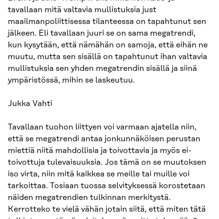
tavallaan mitä valtavia mullistuksia just
maailmanpoliittisessa tilanteessa on tapahtunut sen
jälkeen. Eli tavallaan juuri se on sama megatrendi,
kun kysytään, että nämähän on samoja, että eihän ne
muutu, mutta sen sisällä on tapahtunut ihan valtavia
mullistuksia sen yhden megatrendin sisällä ja siinä
ympäristössä, mihin se laskeutuu.
Jukka Vahti
Tavallaan tuohon liittyen voi varmaan ajatella niin,
että se megatrendi antaa jonkunnäköisen perustan
miettiä niitä mahdollisia ja toivottavia ja myös ei-
toivottuja tulevaisuuksia. Jos tämä on se muutoksen
iso virta, niin mitä kaikkea se meille tai muille voi
tarkoittaa. Tosiaan tuossa selvityksessä korostetaan
näiden megatrendien tulkinnan merkitystä.
Kerrotteko te vielä vähän jotain siitä, että miten tätä