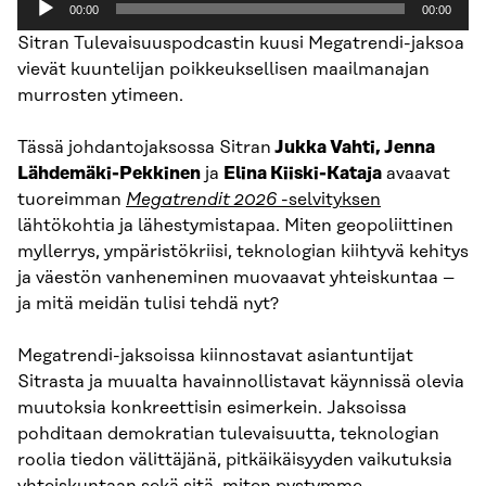
00:00
00:00
Sitran Tulevaisuuspodcastin kuusi Megatrendi-jaksoa
vievät kuuntelijan poikkeuksellisen maailmanajan
murrosten ytimeen.
Tässä johdantojaksossa Sitran
Jukka Vahti, Jenna
Lähdemäki-Pekkinen
ja
Elina Kiiski-Kataja
avaavat
tuoreimman
Megatrendit 2026
-selvityksen
lähtökohtia ja lähestymistapaa. Miten geopoliittinen
myllerrys, ympäristökriisi, teknologian kiihtyvä kehitys
ja väestön vanheneminen muovaavat yhteiskuntaa –
ja mitä meidän tulisi tehdä nyt?
Megatrendi-jaksoissa kiinnostavat asiantuntijat
Sitrasta ja muualta havainnollistavat käynnissä olevia
muutoksia konkreettisin esimerkein. Jaksoissa
pohditaan demokratian tulevaisuutta, teknologian
roolia tiedon välittäjänä, pitkäikäisyyden vaikutuksia
yhteiskuntaan sekä sitä, miten pystymme