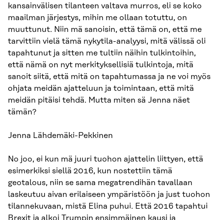
kansainvälisen tilanteen valtava murros, eli se koko
maailman järjestys, mihin me ollaan totuttu, on
muuttunut. Niin mä sanoisin, että tämä on, että me
tarvittiin vielä tämä nykytila-analyysi, mitä välissä oli
tapahtunut ja sitten me tultiin näihin tulkintoihin,
että nämä on nyt merkityksellisiä tulkintoja, mitä
sanoit siitä, että mitä on tapahtumassa ja ne voi myös
ohjata meidän ajatteluun ja toimintaan, että mitä
meidän pitäisi tehdä. Mutta miten sä Jenna näet
tämän?
Jenna Lähdemäki-Pekkinen
No joo, ei kun mä juuri tuohon ajattelin liittyen, että
esimerkiksi siellä 2016, kun nostettiin tämä
geotalous, niin se sama megatrendihän tavallaan
laskeutuu aivan erilaiseen ympäristöön ja just tuohon
tilannekuvaan, mistä Elina puhui. Että 2016 tapahtui
Brexit ja alkoi Trumpin ensimmäinen kausi ja