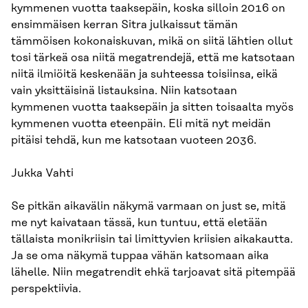
kymmenen vuotta taaksepäin, koska silloin 2016 on
ensimmäisen kerran Sitra julkaissut tämän
tämmöisen kokonaiskuvan, mikä on siitä lähtien ollut
tosi tärkeä osa niitä megatrendejä, että me katsotaan
niitä ilmiöitä keskenään ja suhteessa toisiinsa, eikä
vain yksittäisinä listauksina. Niin katsotaan
kymmenen vuotta taaksepäin ja sitten toisaalta myös
kymmenen vuotta eteenpäin. Eli mitä nyt meidän
pitäisi tehdä, kun me katsotaan vuoteen 2036.
Jukka Vahti
Se pitkän aikavälin näkymä varmaan on just se, mitä
me nyt kaivataan tässä, kun tuntuu, että eletään
tällaista monikriisin tai limittyvien kriisien aikakautta.
Ja se oma näkymä tuppaa vähän katsomaan aika
lähelle. Niin megatrendit ehkä tarjoavat sitä pitempää
perspektiivia.