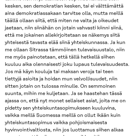
kesken, sen demokratian kesken, tai ei välttämättä
aina demokratiassakaan tarvitse olla, mutta meillä
täällä ollaan siitä, että miten ne valta ja oikeudet
jaetaan, niin siinähän on jotain vahvasti kiinni siinä,
että me jokainen allekirjoitetaan se näkemys siitä
yhteisestä tavasta elää siinä yhteiskunnassa. Ja kun
me ollaan Sitrassa tämmöinen tulevaisuustalo, niin
me myös painotetaan, että tällä hetkellä siihen
kuuluu aika olennaisesti joku lupaus tulevaisuudesta.
Jos mä käyn kouluja tai maksan veroja tai teen
tiettyjä asioita ja hoidan mun velvollisuudet, niin
sitten jotain on tulossa minulle. On semmoinen
suunta, mihin me kuljetaan. Ja se haastehan tässä
ajassa on, että nyt monet sellaiset asiat, joita me on
pidetty sen yhteiskuntasopimukseen kuuluvina,
vaikka meillä Suomessa meillä on ollut ikään kuin
yhteiskuntasopimus vaikka pohjoismaisesta
hyvinvointivaltiosta, niin jos luottamus siihen alkaa