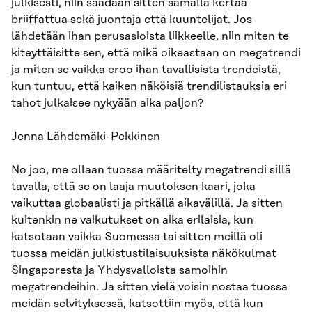
julkisesti, niin saadaan sitten samalla kertaa
briiffattua sekä juontaja että kuuntelijat. Jos
lähdetään ihan perusasioista liikkeelle, niin miten te
kiteyttäisitte sen, että mikä oikeastaan on megatrendi
ja miten se vaikka eroo ihan tavallisista trendeistä,
kun tuntuu, että kaiken näköisiä trendilistauksia eri
tahot julkaisee nykyään aika paljon?
Jenna Lähdemäki-Pekkinen
No joo, me ollaan tuossa määritelty megatrendi sillä
tavalla, että se on laaja muutoksen kaari, joka
vaikuttaa globaalisti ja pitkällä aikavälillä. Ja sitten
kuitenkin ne vaikutukset on aika erilaisia, kun
katsotaan vaikka Suomessa tai sitten meillä oli
tuossa meidän julkistustilaisuuksista näkökulmat
Singaporesta ja Yhdysvalloista samoihin
megatrendeihin. Ja sitten vielä voisin nostaa tuossa
meidän selvityksessä, katsottiin myös, että kun