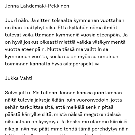
Jenna Lähdemäki-Pekkinen
Juuri näin. Ja sitten toisaalta kymmenen vuottahan
on ihan tosi lyhyt aika. Että kyllähän nämä ilmiöt
tulevat vaikuttamaan kymmeniä vuosia eteenpäin. Ja
on hyvä joskus oikeasti miettiä vaikka viisikymmentä
vuotta eteenpäin. Mutta tässä me valittiin se
kymmenen vuotta, koska se on myös semmoinen
toiminnan kannalta hyvä aikaperspektiivi.
Jukka Vahti
Selvä juttu. Me tullaan Jennan kanssa juontamaan
näitä tulevia jaksoja ikään kuin vuoronvedoin, jotta
sehän tarkoittaa sitä, että meikäläisenkin pitää
päästä kärryille siitä, mistä näissä megatrendeissä
oikeastaan on kysymys. Ja koska me elämme kiireisiä
aikoja, niin me päätimme tehdä tämä perehdytys näin