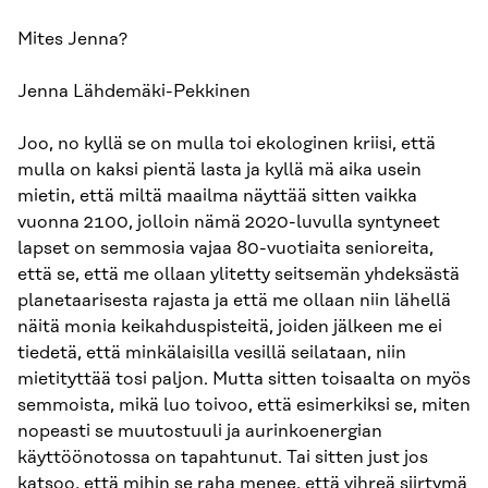
Mites Jenna?
Jenna Lähdemäki-Pekkinen
Joo, no kyllä se on mulla toi ekologinen kriisi, että
mulla on kaksi pientä lasta ja kyllä mä aika usein
mietin, että miltä maailma näyttää sitten vaikka
vuonna 2100, jolloin nämä 2020-luvulla syntyneet
lapset on semmosia vajaa 80-vuotiaita senioreita,
että se, että me ollaan ylitetty seitsemän yhdeksästä
planetaarisesta rajasta ja että me ollaan niin lähellä
näitä monia keikahduspisteitä, joiden jälkeen me ei
tiedetä, että minkälaisilla vesillä seilataan, niin
mietityttää tosi paljon. Mutta sitten toisaalta on myös
semmoista, mikä luo toivoo, että esimerkiksi se, miten
nopeasti se muutostuuli ja aurinkoenergian
käyttöönotossa on tapahtunut. Tai sitten just jos
katsoo, että mihin se raha menee, että vihreä siirtymä