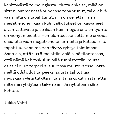
kehittyvästä teknologiasta. Mutta ehkä se, mikä on
sitten kymmenessä vuodessa tapahtunut, tai ei ehkä
vaan mitä on tapahtunut, niin on se, että nämä
megatrendien ikään kuin vaikutukset on kasvaneet
aivan valtavasti ja se ikään kuin megatrendien työntö
on vienyt meidät siihen tilanteeseen, että me ei voida
enää olla vaan megatrendien armoilla ja katsoa mitä
tapahtuu, vaan meidän täytyy ryhtyä toimimaan.
Sanoisin, että 2016 me oltiin vielä siinä tilanteessa,
että nämä kehityskulut kyllä tunnistettiin, mutta
asiat ei ollut tarpeeksi suuressa muutoksessa, jotta
meillä olisi ollut tarpeeksi suurta tahtotilaa
myöskään vielä tulkita niitä siitä näkökulmasta, että
mitä me ryhdytään tekemään. Ja nyt ollaan siinä
kohtaa.
Jukka Vahti