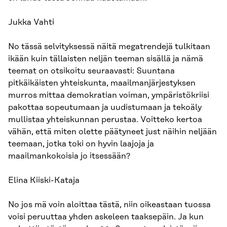
Jukka Vahti
No tässä selvityksessä näitä megatrendejä tulkitaan
ikään kuin tällaisten neljän teeman sisällä ja nämä
teemat on otsikoitu seuraavasti: Suuntana
pitkäikäisten yhteiskunta, maailmanjärjestyksen
murros mittaa demokratian voiman, ympäristökriisi
pakottaa sopeutumaan ja uudistumaan ja tekoäly
mullistaa yhteiskunnan perustaa. Voitteko kertoa
vähän, että miten olette päätyneet just näihin neljään
teemaan, jotka toki on hyvin laajoja ja
maailmankokoisia jo itsessään?
Elina Kiiski-Kataja
No jos mä voin aloittaa tästä, niin oikeastaan tuossa
voisi peruuttaa yhden askeleen taaksepäin. Ja kun