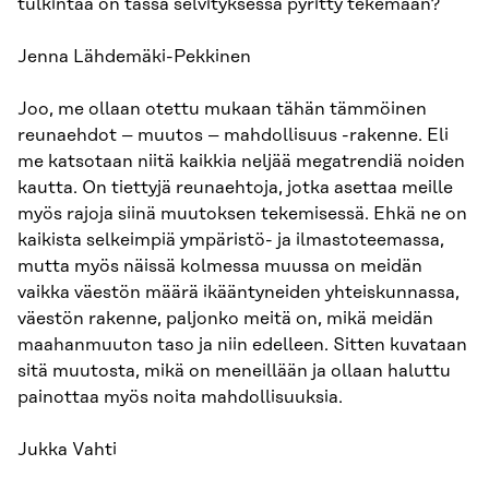
tulkintaa on tässä selvityksessä pyritty tekemään?
Jenna Lähdemäki-Pekkinen
Joo, me ollaan otettu mukaan tähän tämmöinen
reunaehdot – muutos – mahdollisuus -rakenne. Eli
me katsotaan niitä kaikkia neljää megatrendiä noiden
kautta. On tiettyjä reunaehtoja, jotka asettaa meille
myös rajoja siinä muutoksen tekemisessä. Ehkä ne on
kaikista selkeimpiä ympäristö- ja ilmastoteemassa,
mutta myös näissä kolmessa muussa on meidän
vaikka väestön määrä ikääntyneiden yhteiskunnassa,
väestön rakenne, paljonko meitä on, mikä meidän
maahanmuuton taso ja niin edelleen. Sitten kuvataan
sitä muutosta, mikä on meneillään ja ollaan haluttu
painottaa myös noita mahdollisuuksia.
Jukka Vahti