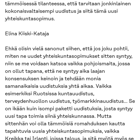
tämmöisessä tilanteessa, että tarvitaan jonkinlainen
kokonaisvaltaisempi uudistus ja siitä tämä uusi
yhteiskuntasopimus.
Elina Kiiski-Kataja
Ehkä olisin vielä sanonut siihen, että jos joku pohtii,
miten ne uudet yhteiskuntasopimukset sitten syntyy,
niin se me voidaan katsoa vaikka pohjoismaita, jossa
on ollut tapana, että ne syntyy aika laajan
konsensuksen keinoin ja tehdään monia
samanaikaisia uudistuksia yhtä aikaa. Vaikka
esimerkiksi Ruotsissa kuntauudistus,
terveydenhuollon uudistus, työmarkkinauudistus… Se
on ikään kuin isompi paketti uudistuksia, josta syntyy
uusi tapa toimia siinä yhteiskunnassa. Mutta
sittenhän voi olla tämmöisiä romahduksen kautta
tapahtuvia uusia yhteiskuntasopimuksia, vaikka
Kreikka tai Irlanti, joissa talous, ja sitä myötä myös se