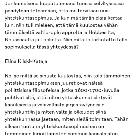
Jonkunlaisena lopputulemana tuossa selvityksessä
päädytään toteamaan, että me tarvitaan uusi
yhteiskuntasopimus. Ja kun mä tämän ekaa kertaa
luin, niin tuli mieleen, että tämä kuulostaa vähän
tämmöiseltä valtio-opin approlta ja Hobbesilta,
Rousseaulta ja Lockelta. Niin mitä te tarkotatte tällä
sopimuksella tässä yhteydessä?
Elina Kiiski-Kataja
No, se miltä se sinusta kuulostaa, niin toki tämmöinen
yhteiskuntasopimuksen juuret ovat näissä
poliittisissa filosofeissa, jotka 1600-1700-luvulla
pohtivat sitä, että miten yhteiskunnat siirtyvät
kaauksesta ja väkivallasta järjestäytyneisiin
yhteiskuntiin ja miten valta ja oikeudet siinä
yhteiskunnassa jaetaan, miten siellä toimitaan. Tähän
aikaan tuotuna yhteiskuntasopimushan on
tämmöinen kirjoittamaton sopimus kansalaisten