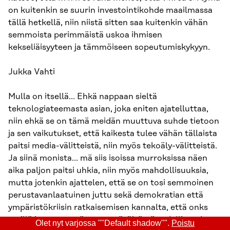
on kuitenkin se suurin investointikohde maailmassa
tällä hetkellä, niin niistä sitten saa kuitenkin vähän
semmoista perimmäistä uskoa ihmisen
kekseliäisyyteen ja tämmöiseen sopeutumiskykyyn.
Jukka Vahti
Mulla on itsellä… Ehkä nappaan sieltä
teknologiateemasta asian, joka eniten ajatelluttaa,
niin ehkä se on tämä meidän muuttuva suhde tietoon
ja sen vaikutukset, että kaikesta tulee vähän tällaista
paitsi media-välitteistä, niin myös tekoäly-välitteistä.
Ja siinä monista… mä siis isoissa murroksissa näen
aika paljon paitsi uhkia, niin myös mahdollisuuksia,
mutta jotenkin ajattelen, että se on tosi semmoinen
perustavanlaatuinen juttu sekä demokratian että
ympäristökriisin ratkaisemisen kannalta, että onks
meillä jaettu ymmärrys ympäröivästä todellisuudesta
Olet nyt varjossa ""Default shadow"".
Poistu