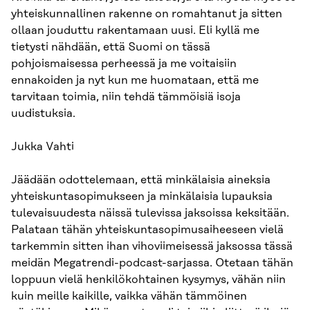
yhteiskunnallinen rakenne on romahtanut ja sitten
ollaan jouduttu rakentamaan uusi. Eli kyllä me
tietysti nähdään, että Suomi on tässä
pohjoismaisessa perheessä ja me voitaisiin
ennakoiden ja nyt kun me huomataan, että me
tarvitaan toimia, niin tehdä tämmöisiä isoja
uudistuksia.
Jukka Vahti
Jäädään odottelemaan, että minkälaisia aineksia
yhteiskuntasopimukseen ja minkälaisia lupauksia
tulevaisuudesta näissä tulevissa jaksoissa keksitään.
Palataan tähän yhteiskuntasopimusaiheeseen vielä
tarkemmin sitten ihan vihoviimeisessä jaksossa tässä
meidän Megatrendi-podcast-sarjassa. Otetaan tähän
loppuun vielä henkilökohtainen kysymys, vähän niin
kuin meille kaikille, vaikka vähän tämmöinen