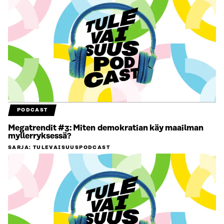
PODCAST
Megatrendit #3: Miten demokratian käy maailman
myllerryksessä?
SARJA
:
TULEVAISUUSPODCAST