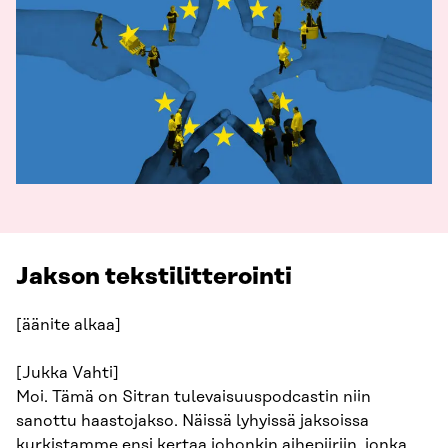
Jakson tekstilitterointi
[äänite alkaa]
[Jukka Vahti]
Moi. Tämä on Sitran tulevaisuuspodcastin niin
sanottu haastojakso. Näissä lyhyissä jaksoissa
kurkistamme ensi kertaa johonkin aihepiiriin, jonka