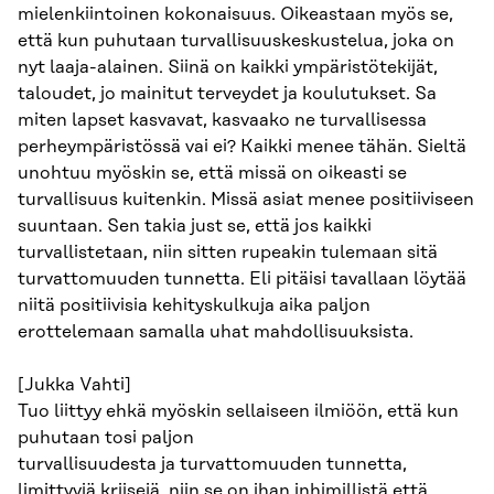
mielenkiintoinen kokonaisuus. Oikeastaan myös se,
että kun puhutaan turvallisuuskeskustelua, joka on
nyt laaja-alainen. Siinä on kaikki ympäristötekijät,
taloudet, jo mainitut terveydet ja koulutukset. Sa
miten lapset kasvavat, kasvaako ne turvallisessa
perheympäristössä vai ei? Kaikki menee tähän. Sieltä
unohtuu myöskin se, että missä on oikeasti se
turvallisuus kuitenkin. Missä asiat menee positiiviseen
suuntaan. Sen takia just se, että jos kaikki
turvallistetaan, niin sitten rupeakin tulemaan sitä
turvattomuuden tunnetta. Eli pitäisi tavallaan löytää
niitä positiivisia kehityskulkuja aika paljon
erottelemaan samalla uhat mahdollisuuksista.
[Jukka Vahti]
Tuo liittyy ehkä myöskin sellaiseen ilmiöön, että kun
puhutaan tosi paljon
turvallisuudesta ja turvattomuuden tunnetta,
limittyviä kriisejä, niin se on ihan inhimillistä että