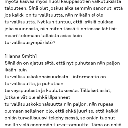
myötä kasvaa myös huoli kauppasotien vaikutuksista
talouteen. Sinä olet joskus aikaisemmin sanonut, että
jos kaikki on turvallisuutta, niin mikään ei ole
turvallisuutta. Nyt kun tuntuu, että kriisiä pukkaa
joka suunnasta, niin miten tässä tilanteessa lähtisit
määrittelemään tällaista asiaa kuin
turvallisuusympäristö?
[Hanna Smith]
Siinäkin on ajatus siitä, että nyt puhutaan niin paljon
ikään kuin
turvallisuuskokonaisuudesta… informaatio on
turvallisuutta, ja puhutaan
terveyspuolesta ja koulutuksesta. Tällaiset asiat,
jotka eivät ole ehkä liipanneet
turvallisuuskokonaisuutta niin paljon, niin rupeaa
olemaan sellainen olo, että ehkä juuri se, että kaikki
onkin turvallisuusviitekehyksessä, se onkin tuonut
meille vielä enemmän turvattomuutta. Tämä on ehkä