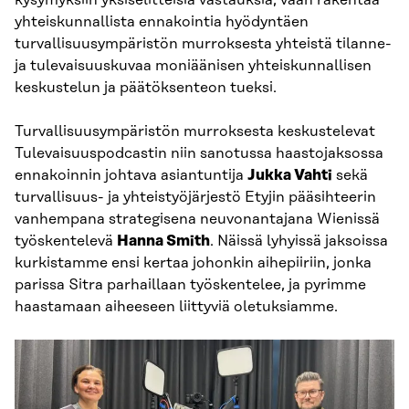
kysymyksiin yksiselitteisiä vastauksia, vaan rakentaa
yhteiskunnallista ennakointia hyödyntäen
turvallisuusympäristön murroksesta yhteistä tilanne-
ja tulevaisuuskuvaa moniäänisen yhteiskunnallisen
keskustelun ja päätöksenteon tueksi.
Turvallisuusympäristön murroksesta keskustelevat
Tulevaisuuspodcastin niin sanotussa haastojaksossa
ennakoinnin johtava asiantuntija
Jukka Vahti
sekä
turvallisuus- ja yhteistyöjärjestö Etyjin pääsihteerin
vanhempana strategisena neuvonantajana Wienissä
työskentelevä
Hanna Smith
. Näissä lyhyissä jaksoissa
kurkistamme ensi kertaa johonkin aihepiiriin, jonka
parissa Sitra parhaillaan työskentelee, ja pyrimme
haastamaan aiheeseen liittyviä oletuksiamme.