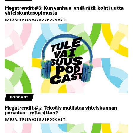
Megatrendit #6: Kun vanha ei enää riitä: kohti uutta
yhteiskuntasopimusta
SARJA
:
TULEVAISUUSPODCAST
PODCAST
Megatrendit #5: Tekoäly mullistaa yhteiskunnan
perustaa – mitä sitten?
SARJA
:
TULEVAISUUSPODCAST