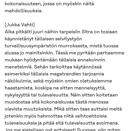
kokonaisuuteen, jossa on myöskin näitä
mahdollisuuksia.
[Jukka Vahti]
Aika pitkälti juuri näihin tarpeisiin Sitra on tosiaan
käynnistänyt tällaisen selvitystyön
turvallisuusympäristön murroksesta, mistä tuossa
alussa jo mainitsinkin. Tässä me pyritään parhaamme
mukaan hyödyntämään tällaisia ennakoinnin
menetelmiä. Sehän tarkoittaa käytännössä
esimerkiksi tällaisia megatrendien tarjoamia
näkökulmia, sekä myöskin omien oletuksiemme
haastamista, koskipa ne sitten menneisyyttä,
nykyisyyttä tai tulevaisuutta. Näin sitten koitetaan
muodostaa sitä kokonaiskuvaa tästä menossa
olevista muutoksista. Mikä sitten taas auttaisi meitä
jotenkin myös hahmottaa niitä vaihtoehtoisia
tulevaisuuksia ja pitää sitä tulevaisuutta avoimena.
Jos me ajatellaan nyt erityisesti Suomea, niin miten