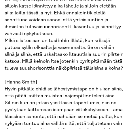
silloin katse kiinnittyy aika lähelle ja silloin eletään
aika lailla tässä ja nyt. Ehkä ennakointikielellä
sanottuna voidaan sanoa, että yhteiskuntien ja
ihmisten tulevaisuushorisontti kaventuu ja kiinnittyy
vahvasti nykyhetkeen.
Mikä siis tosiaan on tosi inhimillistä, kun kriisejä
putoaa syliin oikealta ja vasemmalta. Se on vähän
siinä ja siinä, että uskaltaako iltauutisia suurin piirtein
katsoa. Millä keinoin itse jotenkin pyrit pitämään tätä
tulevaisuushorisonttia näköpiirissä tällaisina aikoina?
[Hanna Smith]
Hyvin pitkälle ehkä se lähestymistapa on hiukan siinä,
että pitää koittaa muistaa laajempi konteksti aina.
Silloin kun on jotain yksittäisiä tapahtumia, niin ne
pystytään laittamaan isompaan viitekehykseen. Tämä
klassinen sanonta, että nähdään se metsä puilta, kun
nykyään tuntuu aina välillä siltä, että tuijotetaan vain