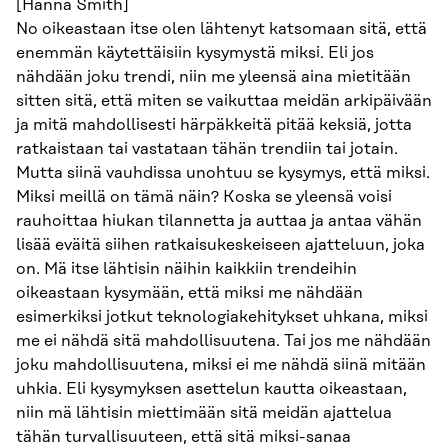
[Hanna Smith]
No oikeastaan itse olen lähtenyt katsomaan sitä, että
enemmän käytettäisiin kysymystä miksi. Eli jos
nähdään joku trendi, niin me yleensä aina mietitään
sitten sitä, että miten se vaikuttaa meidän arkipäivään
ja mitä mahdollisesti härpäkkeitä pitää keksiä, jotta
ratkaistaan tai vastataan tähän trendiin tai jotain.
Mutta siinä vauhdissa unohtuu se kysymys, että miksi.
Miksi meillä on tämä näin? Koska se yleensä voisi
rauhoittaa hiukan tilannetta ja auttaa ja antaa vähän
lisää eväitä siihen ratkaisukeskeiseen ajatteluun, joka
on. Mä itse lähtisin näihin kaikkiin trendeihin
oikeastaan kysymään, että miksi me nähdään
esimerkiksi jotkut teknologiakehitykset uhkana, miksi
me ei nähdä sitä mahdollisuutena. Tai jos me nähdään
joku mahdollisuutena, miksi ei me nähdä siinä mitään
uhkia. Eli kysymyksen asettelun kautta oikeastaan,
niin mä lähtisin miettimään sitä meidän ajattelua
tähän turvallisuuteen, että sitä miksi-sanaa