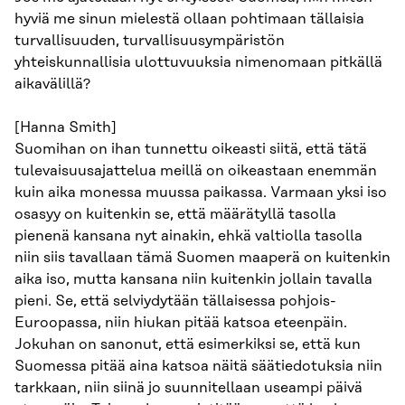
hyviä me sinun mielestä ollaan pohtimaan tällaisia
turvallisuuden, turvallisuusympäristön
yhteiskunnallisia ulottuvuuksia nimenomaan pitkällä
aikavälillä?
[Hanna Smith]
Suomihan on ihan tunnettu oikeasti siitä, että tätä
tulevaisuusajattelua meillä on oikeastaan enemmän
kuin aika monessa muussa paikassa. Varmaan yksi iso
osasyy on kuitenkin se, että määrätyllä tasolla
pienenä kansana nyt ainakin, ehkä valtiolla tasolla
niin siis tavallaan tämä Suomen maaperä on kuitenkin
aika iso, mutta kansana niin kuitenkin jollain tavalla
pieni. Se, että selviydytään tällaisessa pohjois-
Euroopassa, niin hiukan pitää katsoa eteenpäin.
Jokuhan on sanonut, että esimerkiksi se, että kun
Suomessa pitää aina katsoa näitä säätiedotuksia niin
tarkkaan, niin siinä jo suunnitellaan useampi päivä