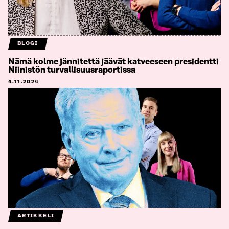
BLOGI
Nämä kolme jännitettä jäävät katveeseen presidentti
Niinistön turvallisuus­raportissa
4.11.2024
ARTIKKELI