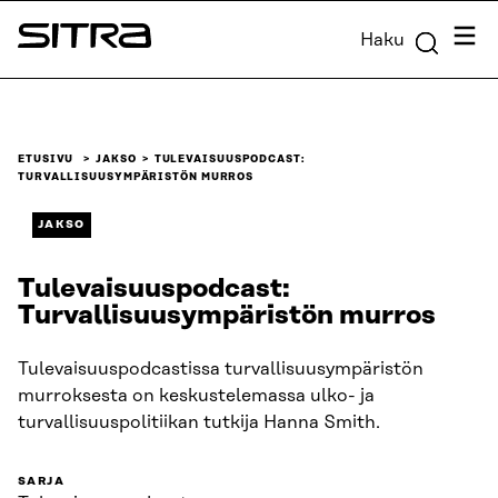
Siirry
Valik
Haku
suoraan
Sitra
sisältöön
↓
ETUSIVU
JAKSO
TULEVAISUUSPODCAST:
TURVALLISUUSYMPÄRISTÖN MURROS
JAKSO
Tulevaisuuspodcast:
Turvallisuusympäristön murros
Tulevaisuuspodcastissa turvallisuusympäristön
murroksesta on keskustelemassa ulko- ja
turvallisuuspolitiikan tutkija Hanna Smith.
SARJA