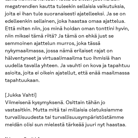
megatrendien kautta tuleekin sellaisia vaikutuksia,
joita ei ihan tule suoranaisesti ajatelleeksi. Ja se on
edelleenkin sellainen, joka haastaa omaa ajattelua.
Että miten niin, jos minä hoidan oman tonttini hyvin,
niin miksei tämä riitä? Ja tämä on ehkä just se
semmoinen ajattelun murros, joka tässä
nykymaailmassa, jossa nämä erilaiset rajat on
hälventyneet ja virtuaalimaailma tuo ihmisiä ihan
uudella tavalla yhteen. Ja vauhti on kova ja tapahtuu
asioita, joita ei oikein ajatellut, että enää maailmassa
tapahtuukaan.
[Jukka Vahti]
Viimeisenä kysymyksenä. Osittain tähän jo
vastasitkin. Mutta mitä tai millaisia oletuksiamme
turvallisuudesta tai turvallisuusympäristöstämme
meidän olisi sun mielestä tärkeää juuri nyt haastaa.