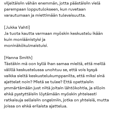
viljeltäisiin vähän enemmän, jotta päästäisiin vielä
parempaan lopputulokseen, kun ruvetaan
varautumaan ja miettimään tulevaisuutta.
[Jukka Vahti]
Ja tuota kautta varmaan myöskin keskustelu ikään
kuin moniäänistyisi ja
moninäkökulmaistuisi.
[Hanna Smith]
Tästäkin mä oon kyllä ihan samaa mieltä, että meillä
välillä keskustelussa unohtuu se, että vois kysyä
vaikka sieltä keskustelukumppanilta, että miksi sinä
ajattelet noin? Mistä se tulee? Että opettaisiin
ymmärtämään just niitä joitain lähtökohtia, ja silloin
ehkä pystyttäisiin löytämään myöskin yhteisesti
ratkaisuja sellaisiin ongelmiin, jotka on yhteisiä, mutta
joissa on ehkä erilaista ajattelua.