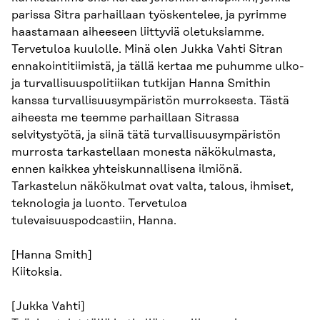
parissa Sitra parhaillaan työskentelee, ja pyrimme
haastamaan aiheeseen liittyviä oletuksiamme.
Tervetuloa kuulolle. Minä olen Jukka Vahti Sitran
ennakointitiimistä, ja tällä kertaa me puhumme ulko-
ja turvallisuuspolitiikan tutkijan Hanna Smithin
kanssa turvallisuusympäristön murroksesta. Tästä
aiheesta me teemme parhaillaan Sitrassa
selvitystyötä, ja siinä tätä turvallisuusympäristön
murrosta tarkastellaan monesta näkökulmasta,
ennen kaikkea yhteiskunnallisena ilmiönä.
Tarkastelun näkökulmat ovat valta, talous, ihmiset,
teknologia ja luonto. Tervetuloa
tulevaisuuspodcastiin, Hanna.
[Hanna Smith]
Kiitoksia.
[Jukka Vahti]