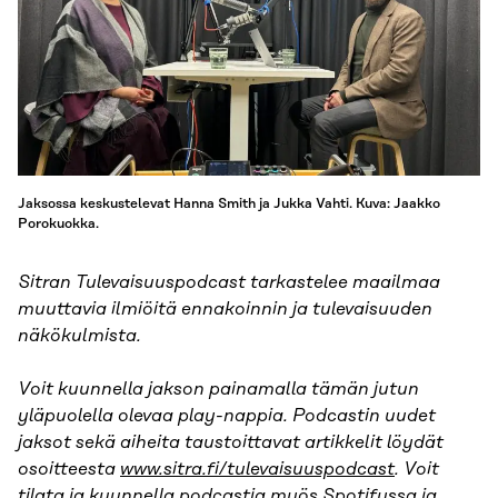
Jaksossa keskustelevat Hanna Smith ja Jukka Vahti. Kuva: Jaakko
Porokuokka.
Sitran Tulevaisuuspodcast tarkastelee maailmaa
muuttavia ilmiöitä ennakoinnin ja tulevaisuuden
näkökulmista.
Voit kuunnella jakson painamalla tämän jutun
yläpuolella olevaa play-nappia. Podcastin uudet
jaksot sekä aiheita taustoittavat artikkelit löydät
osoitteesta
www.sitra.fi/tulevaisuuspodcast
. Voit
tilata ja kuunnella podcastia myös
Spotifyssa
ja