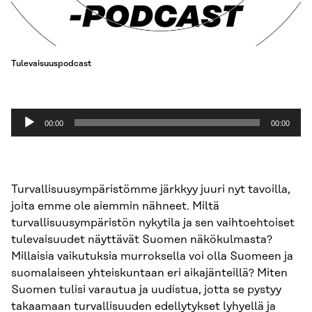
Tulevaisuuspodcast
Äänitoistin
00:00
00:00
Turvallisuusympäristömme järkkyy juuri nyt tavoilla,
joita emme ole aiemmin nähneet. Miltä
turvallisuusympäristön nykytila ja sen vaihtoehtoiset
tulevaisuudet näyttävät Suomen näkökulmasta?
Millaisia vaikutuksia murroksella voi olla Suomeen ja
suomalaiseen yhteiskuntaan eri aikajänteillä? Miten
Suomen tulisi varautua ja uudistua, jotta se pystyy
takaamaan turvallisuuden edellytykset lyhyellä ja