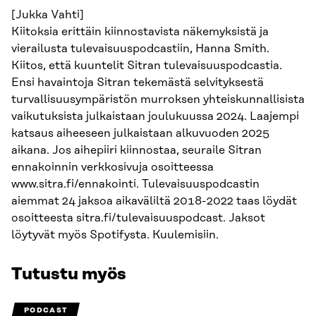
[Jukka Vahti]
Kiitoksia erittäin kiinnostavista näkemyksistä ja
vierailusta tulevaisuuspodcastiin, Hanna Smith.
Kiitos, että kuuntelit Sitran tulevaisuuspodcastia.
Ensi havaintoja Sitran tekemästä selvityksestä
turvallisuusympäristön murroksen yhteiskunnallisista
vaikutuksista julkaistaan joulukuussa 2024. Laajempi
katsaus aiheeseen julkaistaan alkuvuoden 2025
aikana. Jos aihepiiri kiinnostaa, seuraile Sitran
ennakoinnin verkkosivuja osoitteessa
www.sitra.fi/ennakointi. Tulevaisuuspodcastin
aiemmat 24 jaksoa aikaväliltä 2018-2022 taas löydät
osoitteesta sitra.fi/tulevaisuuspodcast. Jaksot
löytyvät myös Spotifysta. Kuulemisiin.
Tutustu myös
PODCAST