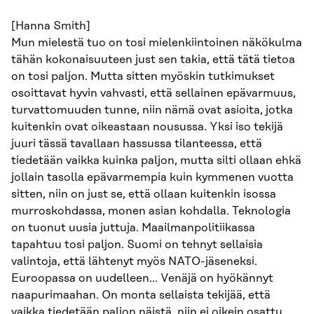
[Hanna Smith]
Mun mielestä tuo on tosi mielenkiintoinen näkökulma
tähän kokonaisuuteen just sen takia, että tätä tietoa
on tosi paljon. Mutta sitten myöskin tutkimukset
osoittavat hyvin vahvasti, että sellainen epävarmuus,
turvattomuuden tunne, niin nämä ovat asioita, jotka
kuitenkin ovat oikeastaan nousussa. Yksi iso tekijä
juuri tässä tavallaan hassussa tilanteessa, että
tiedetään vaikka kuinka paljon, mutta silti ollaan ehkä
jollain tasolla epävarmempia kuin kymmenen vuotta
sitten, niin on just se, että ollaan kuitenkin isossa
murroskohdassa, monen asian kohdalla. Teknologia
on tuonut uusia juttuja. Maailmanpolitiikassa
tapahtuu tosi paljon. Suomi on tehnyt sellaisia
valintoja, että lähtenyt myös NATO-jäseneksi.
Euroopassa on uudelleen… Venäjä on hyökännyt
naapurimaahan. On monta sellaista tekijää, että
vaikka tiedetään paljon näistä, niin ei oikein osattu