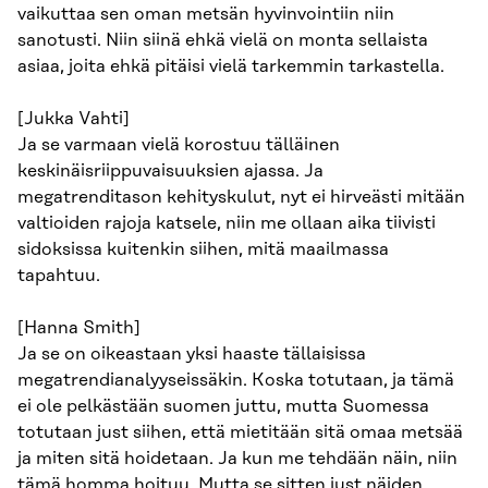
vaikuttaa sen oman metsän hyvinvointiin niin
sanotusti. Niin siinä ehkä vielä on monta sellaista
asiaa, joita ehkä pitäisi vielä tarkemmin tarkastella.
[Jukka Vahti]
Ja se varmaan vielä korostuu tälläinen
keskinäisriippuvaisuuksien ajassa. Ja
megatrenditason kehityskulut, nyt ei hirveästi mitään
valtioiden rajoja katsele, niin me ollaan aika tiivisti
sidoksissa kuitenkin siihen, mitä maailmassa
tapahtuu.
[Hanna Smith]
Ja se on oikeastaan yksi haaste tällaisissa
megatrendianalyyseissäkin. Koska totutaan, ja tämä
ei ole pelkästään suomen juttu, mutta Suomessa
totutaan just siihen, että mietitään sitä omaa metsää
ja miten sitä hoidetaan. Ja kun me tehdään näin, niin
tämä homma hoituu. Mutta se sitten just näiden