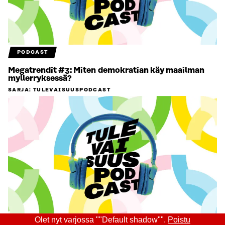
PODCAST
Megatrendit #3: Miten demokratian käy maailman
myllerryksessä?
SARJA
:
TULEVAISUUSPODCAST
Olet nyt varjossa ""Default shadow"".
Poistu