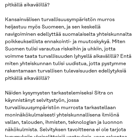
pitkällä aikavälillä?
Kansainvälisen turvallisuusympäristön murros
heijastuu myös Suomeen, ja sen keskellä
navigoiminen edellyttää suomalaiselta yhteiskunnalta
poikkeuksellista ennakointi- ja muutoskykyä. Miten
Suomen tulisi varautua riskeihin ja uhkiin, jotta
voimme taata turvallisuuden lyhyellä aikavälillä? Entä
miten yhteiskunnan tulisi uudistua, jotta pystymme
rakentamaan turvallisen tulevaisuuden edellytyksiä
pitkällä aikavälillä?
Näiden kysymysten tarkastelemiseksi Sitra on
käynnistänyt selvitystyön, jossa
turvallisuusympäristön murrosta tarkastellaan
moninäkökulmaisesti yhteiskunnallisena ilmiönä
vallan, talouden, ihmisten, teknologian ja luonnon
näkökulmista. Selvityksen tavoitteena ei ole tarjota