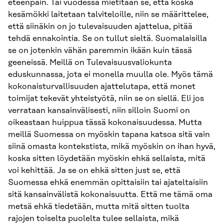
eteenpäin. Tai vuodessa mietitään se, että koska
kesämökki laitetaan talviteloille, niin se määrittelee,
että siinäkin on jo tulevaisuuden ajattelua, pitää
tehdä ennakointia. Se on tullut sieltä. Suomalaisilla
se on jotenkin vähän paremmin ikään kuin tässä
geeneissä. Meillä on Tulevaisuusvaliokunta
eduskunnassa, jota ei monella muulla ole. Myös tämä
kokonaisturvallisuuden ajattelutapa, että monet
toimijat tekevät yhteistyötä, niin se on siellä. Eli jos
verrataan kansainvälisesti, niin silloin Suomi on
oikeastaan huippua tässä kokonaisuudessa. Mutta
meillä Suomessa on myöskin tapana katsoa sitä vain
siinä omasta kontekstista, mikä myöskin on ihan hyvä,
koska sitten löydetään myöskin ehkä sellaista, mitä
voi kehittää. Ja se on ehkä sitten just se, että
Suomessa ehkä enemmän opittaisiin tai ajateltaisiin
sitä kansainvälistä kokonaisuutta. Että me tämä oma
metsä ehkä tiedetään, mutta mitä sitten tuolta
rajojen toiselta puolelta tulee sellaista, mikä