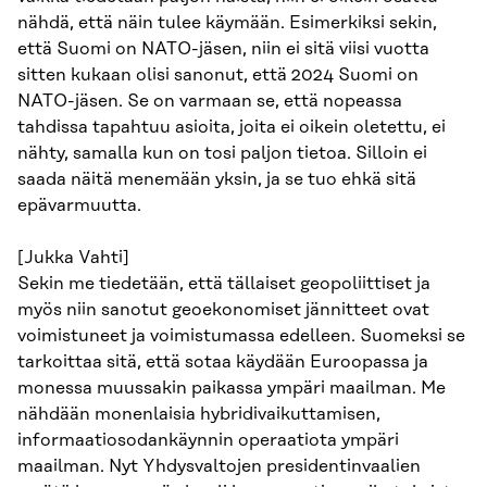
nähdä, että näin tulee käymään. Esimerkiksi sekin,
että Suomi on NATO-jäsen, niin ei sitä viisi vuotta
sitten kukaan olisi sanonut, että 2024 Suomi on
NATO-jäsen. Se on varmaan se, että nopeassa
tahdissa tapahtuu asioita, joita ei oikein oletettu, ei
nähty, samalla kun on tosi paljon tietoa. Silloin ei
saada näitä menemään yksin, ja se tuo ehkä sitä
epävarmuutta.
[Jukka Vahti]
Sekin me tiedetään, että tällaiset geopoliittiset ja
myös niin sanotut geoekonomiset jännitteet ovat
voimistuneet ja voimistumassa edelleen. Suomeksi se
tarkoittaa sitä, että sotaa käydään Euroopassa ja
monessa muussakin paikassa ympäri maailman. Me
nähdään monenlaisia hybridivaikuttamisen,
informaatiosodankäynnin operaatiota ympäri
maailman. Nyt Yhdysvaltojen presidentinvaalien