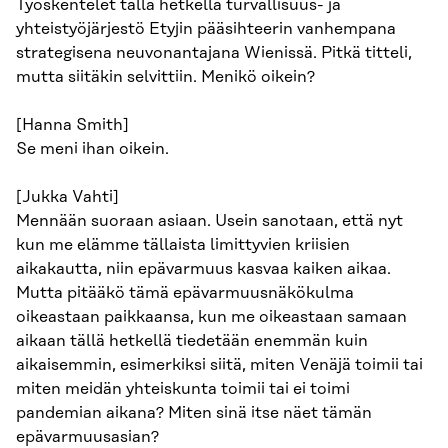
Työskentelet tällä hetkellä turvallisuus- ja
yhteistyöjärjestö Etyjin pääsihteerin vanhempana
strategisena neuvonantajana Wienissä. Pitkä titteli,
mutta siitäkin selvittiin. Menikö oikein?
[Hanna Smith]
Se meni ihan oikein.
[Jukka Vahti]
Mennään suoraan asiaan. Usein sanotaan, että nyt
kun me elämme tällaista limittyvien kriisien
aikakautta, niin epävarmuus kasvaa kaiken aikaa.
Mutta pitääkö tämä epävarmuusnäkökulma
oikeastaan paikkaansa, kun me oikeastaan samaan
aikaan tällä hetkellä tiedetään enemmän kuin
aikaisemmin, esimerkiksi siitä, miten Venäjä toimii tai
miten meidän yhteiskunta toimii tai ei toimi
pandemian aikana? Miten sinä itse näet tämän
epävarmuusasian?