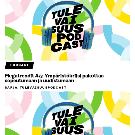
PODCAST
Megatrendit #4: Ympäristökriisi pakottaa
sopeutumaan ja uudistumaan
SARJA
:
TULEVAISUUSPODCAST