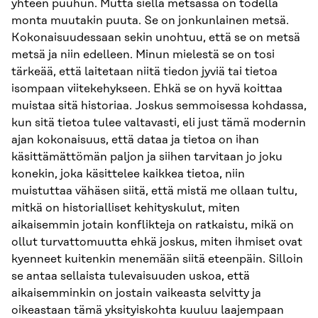
yhteen puuhun. Mutta siellä metsässä on todella
monta muutakin puuta. Se on jonkunlainen metsä.
Kokonaisuudessaan sekin unohtuu, että se on metsä
metsä ja niin edelleen. Minun mielestä se on tosi
tärkeää, että laitetaan niitä tiedon jyviä tai tietoa
isompaan viitekehykseen. Ehkä se on hyvä koittaa
muistaa sitä historiaa. Joskus semmoisessa kohdassa,
kun sitä tietoa tulee valtavasti, eli just tämä modernin
ajan kokonaisuus, että dataa ja tietoa on ihan
käsittämättömän paljon ja siihen tarvitaan jo joku
konekin, joka käsittelee kaikkea tietoa, niin
muistuttaa vähäsen siitä, että mistä me ollaan tultu,
mitkä on historialliset kehityskulut, miten
aikaisemmin jotain konflikteja on ratkaistu, mikä on
ollut turvattomuutta ehkä joskus, miten ihmiset ovat
kyenneet kuitenkin menemään siitä eteenpäin. Silloin
se antaa sellaista tulevaisuuden uskoa, että
aikaisemminkin on jostain vaikeasta selvitty ja
oikeastaan tämä yksityiskohta kuuluu laajempaan