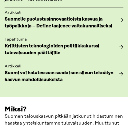
Artikkeli
Suomelle puolustusinnovaatioista kasvua ja
työpaikkoja – Define laajenee valtakunnalliseksi
Tapahtuma
Kriittisten teknologioiden politiikkakurssi
tulevaisuuden päättäjille
Artikkeli
Suomi voi halutessaan saada ison siivun tekoälyn
kasvun mahdollisuuksista
Miksi?
Suomen talouskasvun pitkään jatkunut hidastuminen
haastaa yhteiskuntamme tulevaisuuden. Muuttunut