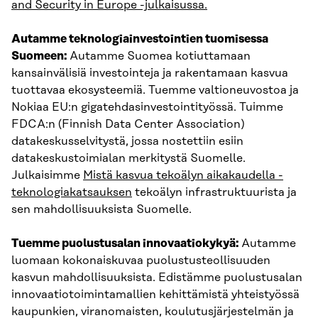
and Security in Europe -julkaisussa.
Autamme teknologiainvestointien tuomisessa
Suomeen:
Autamme Suomea kotiuttamaan
kansainvälisiä investointeja ja rakentamaan kasvua
tuottavaa ekosysteemiä. Tuemme valtioneuvostoa ja
Nokiaa EU:n gigatehdasinvestointityössä. Tuimme
FDCA:n (Finnish Data Center Association)
datakeskusselvitystä, jossa nostettiin esiin
datakeskustoimialan merkitystä Suomelle.
Julkaisimme
Mistä kasvua tekoälyn aikakaudella -
teknologiakatsauksen
tekoälyn infrastruktuurista ja
sen mahdollisuuksista Suomelle.
Tuemme puolustusalan innovaatiokykyä:
Autamme
luomaan kokonaiskuvaa puolustusteollisuuden
kasvun mahdollisuuksista. Edistämme puolustusalan
innovaatiotoimintamallien kehittämistä yhteistyössä
kaupunkien, viranomaisten, koulutusjärjestelmän ja