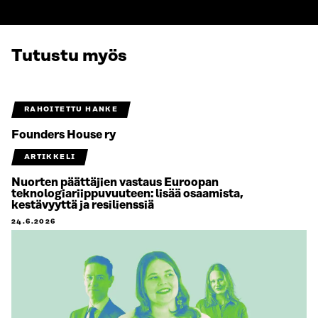
Tutustu myös
RAHOITETTU HANKE
Founders House ry
ARTIKKELI
Nuorten päättäjien vastaus Euroopan
teknologiariippuvuuteen: lisää osaamista,
kestävyyttä ja resilienssiä
24.6.2026