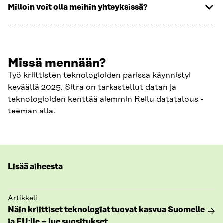
Milloin voit olla meihin yhteyksissä?
Missä mennään?
Työ kriittisten teknologioiden parissa käynnistyi
keväällä 2025. Sitra on tarkastellut datan ja
teknologioiden kenttää aiemmin Reilu datatalous -
teeman alla.
Lisää aiheesta
Artikkeli
Näin kriittiset teknologiat tuovat kasvua Suomelle
ja EU:lle – lue suositukset