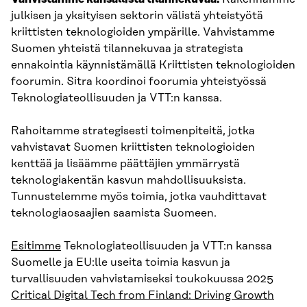
julkisen ja yksityisen sektorin välistä yhteistyötä
kriittisten teknologioiden ympärille. Vahvistamme
Suomen yhteistä tilannekuvaa ja strategista
ennakointia käynnistämällä Kriittisten teknologioiden
foorumin. Sitra koordinoi foorumia yhteistyössä
Teknologiateollisuuden ja VTT:n kanssa.
Rahoitamme strategisesti toimenpiteitä, jotka
vahvistavat Suomen kriittisten teknologioiden
kenttää ja lisäämme päättäjien ymmärrystä
teknologiakentän kasvun mahdollisuuksista.
Tunnustelemme myös toimia, jotka vauhdittavat
teknologiaosaajien saamista Suomeen.
Esitimme
Teknologiateollisuuden ja VTT:n kanssa
Suomelle ja EU:lle useita toimia kasvun ja
turvallisuuden vahvistamiseksi toukokuussa 2025
Critical Digital Tech from Finland: Driving Growth