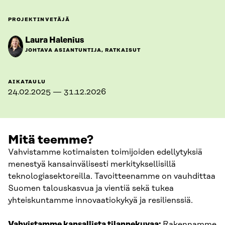
PROJEKTINVETÄJÄ
Laura Halenius
JOHTAVA ASIANTUNTIJA, RATKAISUT
AIKATAULU
24.02.2025 — 31.12.2026
Mitä teemme?
Vahvistamme kotimaisten toimijoiden edellytyksiä
menestyä kansainvälisesti merkityksellisillä
teknologiasektoreilla. Tavoitteenamme on vauhdittaa
Suomen talouskasvua ja vientiä sekä tukea
yhteiskuntamme innovaatiokykyä ja resilienssiä.
Vahvistamme kansallista tilannekuvaa:
Rakennamme