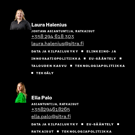
Siirry
Laura Halenius
henkilön
JOHTAVA ASIANTUNTIJA, RATKAISUT
sivulle
+358 294 618 303
laura.halenius@sitra.fi
DATA JA KILPAILUKYKY
ELINKEINO- JA
INNOVAATIOPOLITIIKKA
EU-SÄÄNTELY
TALOUDEN KASVU
TEKNOLOGIAPOLITIIKKA
TEKOÄLY
Siirry
Ella Palo
henkilön
ASIANTUNTIJA, RATKAISUT
sivulle
+358294618265
ella.palo@sitra.fi
DATA JA KILPAILUKYKY
EU-SÄÄNTELY
RATKAISUT
TEKNOLOGIAPOLITIIKKA