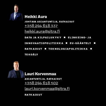
Siirry
Heikki Aura
henkilön
JOHTAVA ASIANTUNTIJA, RATKAISUT
sivulle
+358 294 618 337
heikki.aura@sitra.fi
DATA JA KILPAILUKYKY
ELINKEINO- JA
INNOVAATIOPOLITIIKKA
EU-SÄÄNTELY
RATKAISUT
TEKNOLOGIAPOLITIIKKA
TEKOÄLY
Siirry
Lauri Korvenmaa
henkilön
ASIANTUNTIJA, RATKAISUT
sivulle
+358 294 618 502
lauri.korvenmaa@sitra.fi
RATKAISUT