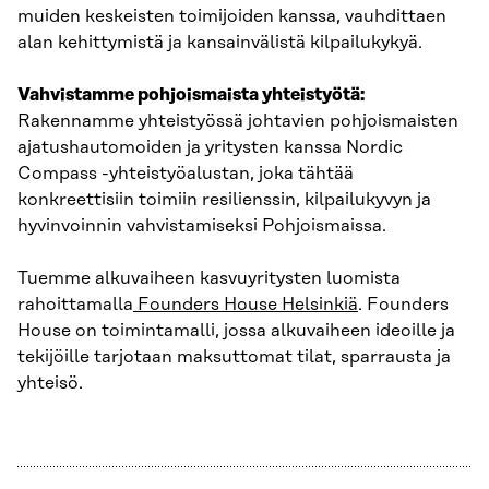
muiden keskeisten toimijoiden kanssa, vauhdittaen
alan kehittymistä ja kansainvälistä kilpailukykyä.
Vahvistamme pohjoismaista yhteistyötä:
Rakennamme yhteistyössä johtavien pohjoismaisten
ajatushautomoiden ja yritysten kanssa Nordic
Compass -yhteistyöalustan, joka tähtää
konkreettisiin toimiin resilienssin, kilpailukyvyn ja
hyvinvoinnin vahvistamiseksi Pohjoismaissa.
Tuemme alkuvaiheen kasvuyritysten luomista
rahoittamalla
Founders House Helsinkiä
. Founders
House on toimintamalli, jossa alkuvaiheen ideoille ja
tekijöille tarjotaan maksuttomat tilat, sparrausta ja
yhteisö.