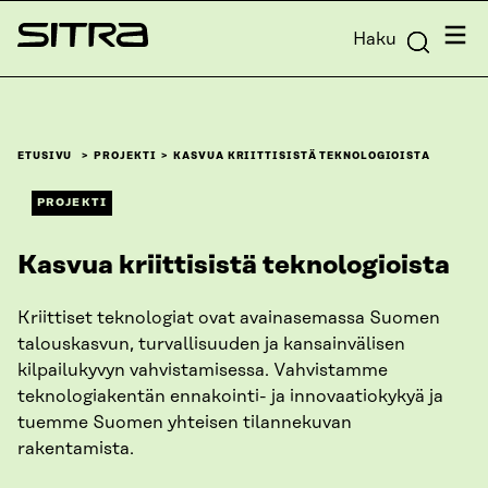
Siirry
Valik
Haku
suoraan
Sitra
sisältöön
↓
ETUSIVU
PROJEKTI
KASVUA KRIITTISISTÄ TEKNOLOGIOISTA
PROJEKTI
Kasvua kriittisistä teknologioista
Kriittiset teknologiat ovat avainasemassa Suomen
talouskasvun, turvallisuuden ja kansainvälisen
kilpailukyvyn vahvistamisessa. Vahvistamme
teknologiakentän ennakointi- ja innovaatiokykyä ja
tuemme Suomen yhteisen tilannekuvan
rakentamista.