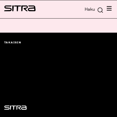
Siirry
Valik
Haku
suoraan
Sitra
sisältöön
↓
TAKAISIN
Sitra