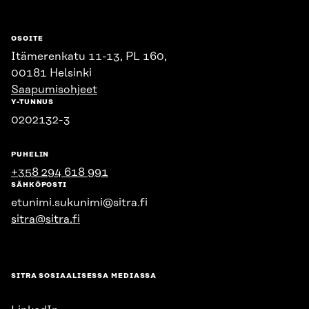
OSOITE
Itämerenkatu 11-13, PL 160,
00181 Helsinki
Saapumisohjeet
Y-TUNNUS
0202132-3
PUHELIN
+358 294 618 991
SÄHKÖPOSTI
etunimi.sukunimi@sitra.fi
sitra@sitra.fi
SITRA SOSIAALISESSA MEDIASSA