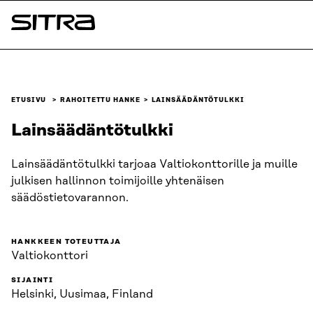
Siirry
suoraan
Sitra
sisältöön
↓
ETUSIVU
RAHOITETTU HANKE
LAINSÄÄDÄNTÖTULKKI
Lainsäädäntötulkki
Lainsäädäntötulkki tarjoaa Valtiokonttorille ja muille
julkisen hallinnon toimijoille yhtenäisen
säädöstietovarannon.
HANKKEEN TOTEUTTAJA
Valtiokonttori
SIJAINTI
Helsinki, Uusimaa, Finland