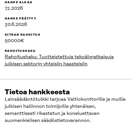
HANKE ALKAA
7.1.2026
HANKE PÄÄTTYY
30.6.2026
SITRAN RAHOITUS
50000€
RAHOITUSHAKU
Rahoitushaku: Tuotteistettuja tekoälyratkaisuja
julkisen sektorin yhteisiin haasteisiin
Tietoa hankkeesta
Lainsäädäntötulkki tarjoaa Valtiokonttorille ja muille
julkisen hallinnon toimijoille yhtenäisen,
semanttisesti rikastetun ja koneluettavan
suomenkielisen säädöstietovarannon.