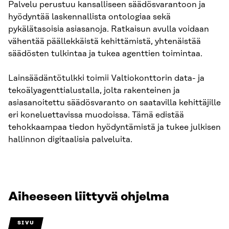
Palvelu perustuu kansalliseen säädösvarantoon ja
hyödyntää laskennallista ontologiaa sekä
pykälätasoisia asiasanoja. Ratkaisun avulla voidaan
vähentää päällekkäistä kehittämistä, yhtenäistää
säädösten tulkintaa ja tukea agenttien toimintaa.
Lainsäädäntötulkki toimii Valtiokonttorin data- ja
tekoälyagenttialustalla, jolta rakenteinen ja
asiasanoitettu säädösvaranto on saatavilla kehittäjille
eri koneluettavissa muodoissa. Tämä edistää
tehokkaampaa tiedon hyödyntämistä ja tukee julkisen
hallinnon digitaalisia palveluita.
Aiheeseen liittyvä ohjelma
SIVU