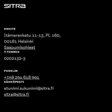
Sitra
OSOITE
Itämerenkatu 11-13, PL 160,
00181 Helsinki
Saapumisohjeet
Y-TUNNUS
0202132-3
PUHELIN
+358 294 618 991
SÄHKÖPOSTI
etunimi.sukunimi@sitra.fi
sitra@sitra.fi