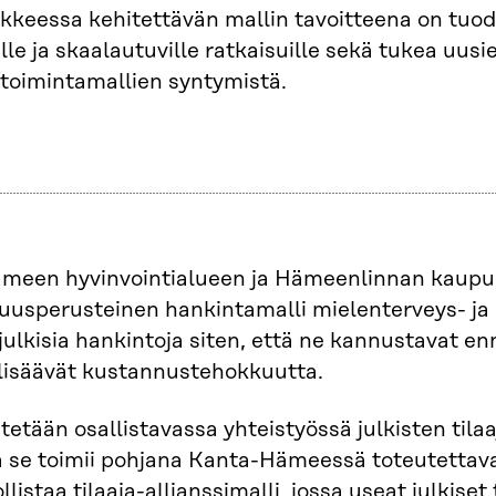
kkeessa kehitettävän mallin tavoitteena on tuo
lle ja skaalautuville ratkaisuille sekä tukea uusi
etoimintamallien syntymistä.
meen hyvinvointialueen ja Hämeenlinnan kaupu
uusperusteinen hankintamalli mielenterveys- ja 
julkisia hankintoja siten, että ne kannustavat e
 lisäävät kustannustehokkuutta.
itetään osallistavassa yhteistyössä julkisten tilaa
a se toimii pohjana Kanta-Hämeessä toteutettaval
listaa tilaaja-allianssimalli, jossa useat julkiset