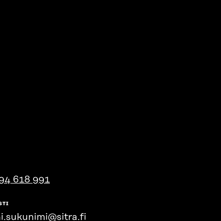
94 618 991
STI
i.sukunimi@sitra.fi