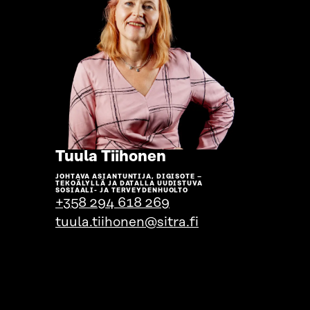
Siirry
Tuula Tiihonen
henkilön
JOHTAVA ASIANTUNTIJA, DIGISOTE –
sivulle
TEKOÄLYLLÄ JA DATALLA UUDISTUVA
SOSIAALI- JA TERVEYDENHUOLTO
+358 294 618 269
tuula.tiihonen@sitra.fi