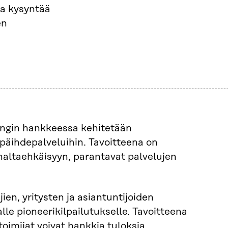
da kysyntää
en
ngin hankkeessa kehitetään
päihdepalveluihin. Tavoitteena on
nnaltaehkäisyyn, parantavat palvelujen
jien, yritysten ja asiantuntijoiden
le pioneerikilpailutukselle. Tavoitteena
 toimijat voivat hankkia tuloksia