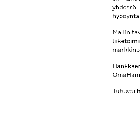
yhdessä. 
hyödyntää
Mallin ta
liiketoim
markkinoi
Hankkeen 
OmaHämee
Tutustu 