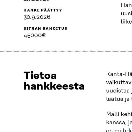
Han
HANKE PÄÄTTYY
uusi
30.9.2026
liik
SITRAN RAHOITUS
45000€
Tietoa
Kanta-Hä
vaikuttav
hankkeesta
uudistaa 
laatua ja
Malli keh
kanssa, j
on mahdol