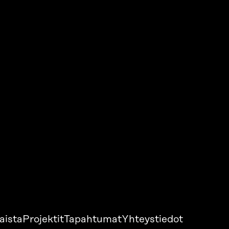
aista
Projektit
Tapahtumat
Yhteystiedot