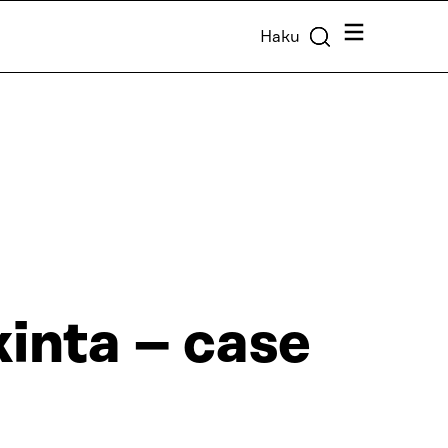
Valikko
Haku
inta – case