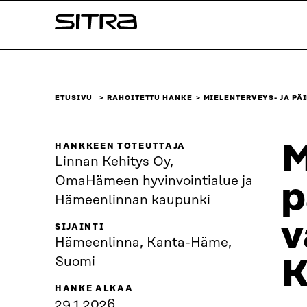
Siirry
Sitra
suoraan
sisältöön
↓
ETUSIVU
RAHOITETTU HANKE
MIELENTERVEYS- JA PÄ
M
HANKKEEN TOTEUTTAJA
Linnan Kehitys Oy,
OmaHämeen hyvinvointialue ja
p
Hämeenlinnan kaupunki
v
SIJAINTI
Hämeenlinna, Kanta-Häme,
K
Suomi
HANKE ALKAA
29.1.2026