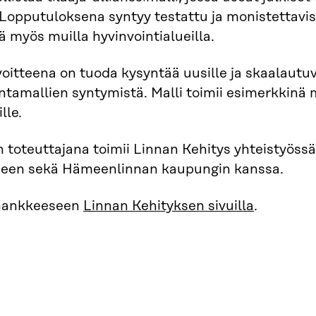
Lopputuloksena syntyy testattu ja monistettavis
 myös muilla hyvinvointialueilla.
voitteena on tuoda kysyntää uusille ja skaalautuv
intamallien syntymistä. Malli toimii esimerkki
lle.
toteuttajana toimii Linnan Kehitys yhteistyöss
n sekä Hämeenlinnan kaupungin kanssa.
hankkeeseen
Linnan Kehityksen sivuilla
.