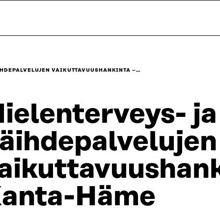
IHDEPALVELUJEN VAIKUTTAVUUSHANKINTA –…
ielenterveys- ja
äihdepalvelujen
aikuttavuushank
anta-Häme