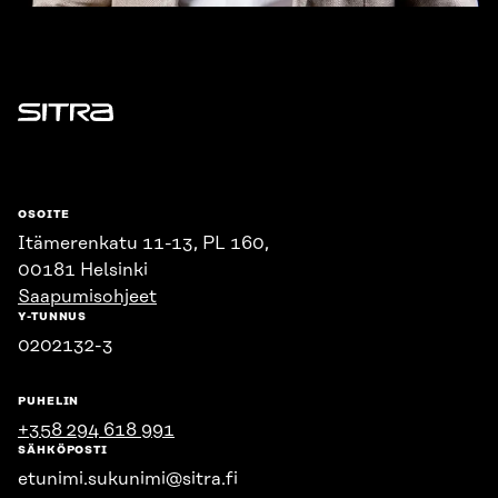
Sitra
OSOITE
Itämerenkatu 11-13, PL 160,
00181 Helsinki
Saapumisohjeet
Y-TUNNUS
0202132-3
PUHELIN
+358 294 618 991
SÄHKÖPOSTI
etunimi.sukunimi@sitra.fi