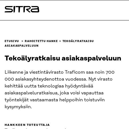
Siirry
suoraan
Sitra
sisältöön
↓
ETUSIVU
RAHOITETTU HANKE
TEKOÄLYRATKAISU
ASIAKASPALVELUUN
Tekoälyratkaisu asiakaspalveluun
Liikenne ja viestintävirasto Traficom saa noin 700
000 asiakasyhteydenottoa vuodessa. Nyt virasto
kehittää uutta teknologiaa hyödyntävää
asiakaspalveluratkaisua, joka voisi vapauttaa
työntekijät vastaamasta helppoihin toistuviin
kysymyksiin.
HANKKEEN TOTEUTTAJA