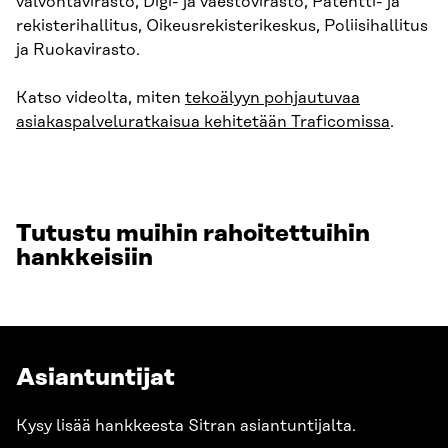
valvontavirasto, Digi- ja väestövirasto, Patentti- ja
rekisterihallitus, Oikeusrekisterikeskus, Poliisihallitus
ja Ruokavirasto.
Katso videolta, miten
tekoälyyn pohjautuvaa
asiakaspalveluratkaisua kehitetään Traficomissa
.
Tutustu muihin rahoitettuihin
hankkeisiin
Asiantuntijat
Kysy lisää hankkeesta Sitran asiantuntijalta.