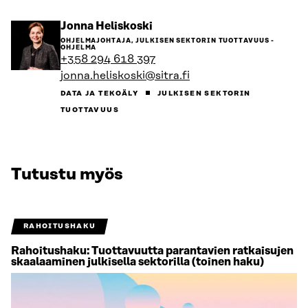
Siirry
Jonna Heliskoski
henkilön
OHJELMAJOHTAJA, JULKISEN SEKTORIN TUOTTAVUUS -
sivulle
OHJELMA
+358 294 618 397
jonna.heliskoski@sitra.fi
DATA JA TEKOÄLY
JULKISEN SEKTORIN
TUOTTAVUUS
Tutustu myös
RAHOITUSHAKU
Rahoitushaku: Tuottavuutta parantavien ratkaisujen
skaalaaminen julkisella sektorilla (toinen haku)