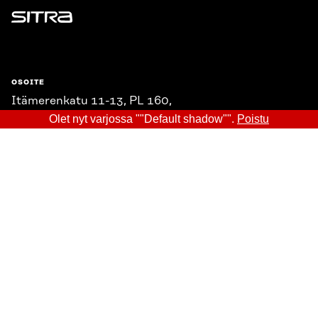
Sitra
OSOITE
Itämerenkatu 11-13, PL 160,
00181 Helsinki
Olet nyt varjossa ""Default shadow"".
Poistu
Saapumisohjeet
Y-TUNNUS
0202132-3
PUHELIN
+358 294 618 991
SÄHKÖPOSTI
etunimi.sukunimi@sitra.fi
sitra@sitra.fi