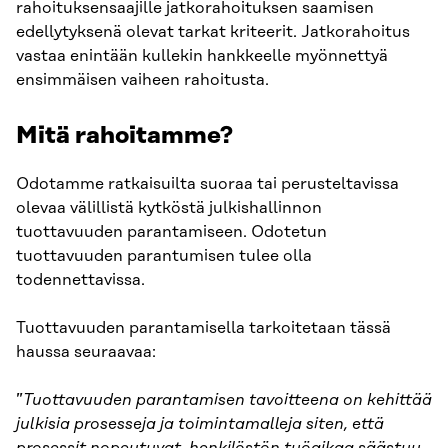
rahoituksensaajille jatkorahoituksen saamisen
edellytyksenä olevat tarkat kriteerit. Jatkorahoitus
vastaa enintään kullekin hankkeelle myönnettyä
ensimmäisen vaiheen rahoitusta.
Mitä rahoitamme?
Odotamme ratkaisuilta suoraa tai perusteltavissa
olevaa välillistä kytköstä julkishallinnon
tuottavuuden parantamiseen. Odotetun
tuottavuuden parantumisen tulee olla
todennettavissa.
Tuottavuuden parantamisella tarkoitetaan tässä
haussa seuraavaa:
”
Tuottavuuden parantamisen tavoitteena on kehittää
julkisia prosesseja ja toimintamalleja siten, että
prosessit nopeutuvat, henkilöstön työaikaa säästyy