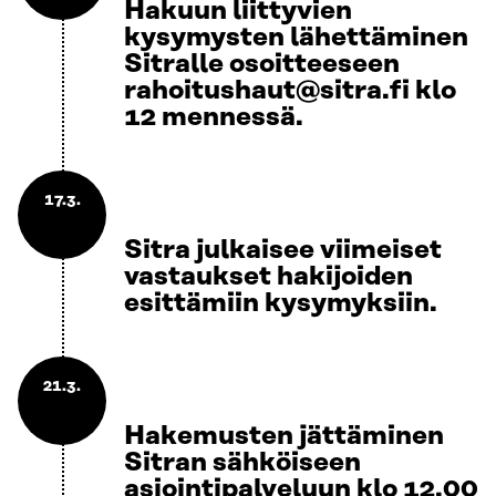
Hakuun liittyvien
kysymysten lähettäminen
Sitralle osoitteeseen
rahoitushaut@sitra.fi klo
12 mennessä.
17.3.
Sitra julkaisee viimeiset
vastaukset hakijoiden
esittämiin kysymyksiin.
21.3.
Hakemusten jättäminen
Sitran sähköiseen
asiointipalveluun klo 12.00