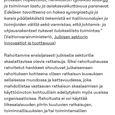
ja toiminnan laatu ja asiakasvaikuttavuus paranevat.
Edelleen tavoitteena on hakea synergiaetuja ja
karsia päällekkäistä tekemistä eri hallinnonalojen ja
toimijoiden välillä sekä varmistaa, että johtamis- ja
ohjausrakenteet tukevat tuloksellista toimintaa.
”
(Valtionvarainministeriö,
Julkisen sektorin
innovaatiot ja tuottavuus
)
Rahoitamme ensisijaisesti julkiselle sektorille
skaalattavissa olevia ratkaisuja. Siksi rahoitushaussa
rahoitetut hankkeet sitoutuvat julkaisemaan
rahoituksen kohteena olleen ratkaisun kuvauksen
sellaisessa muodossa ja kattavuudessa, joka
mahdollistaa vastaavan ratkaisun skaalaamisen ja
käyttöönoton kohtuullisin edellytyksin myös uusissa
organisaatioissa. Rahoitusta ei voi käyttää
liikesalaisuuden piiriin kuuluvien ratkaisujen,
toiminnallisuuksien ja/tai toimintamallien