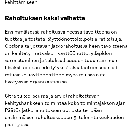
kehittämiseen.
Rahoituksen kaksi vaihetta
Ensimmäisessä rahoitusvaiheessa tavoitteena on
tuottaa ja testata käyttöönottokelpoisia ratkaisuja.
Optiona tarjottavan jatkorahoitusvaiheen tavoitteena
on kehitetyn ratkaisun käyttöönotto, ylläpidon
varmistaminen ja tuloksellisuuden todentaminen.
Lisäksi luodaan edellytykset skaalautumiseen, eli
ratkaisun käyttöönottoon myös muissa siitä
hyötyvissä organisaatioissa.
Sitra tukee, seuraa ja arvioi rahoitettavan
kehityshankkeen toimintaa koko toimintajakson ajan.
Päätös jatkorahoituksen optiosta tehdään
ensimmäisen rahoituskauden 5. toimintakuukauden
päättyessä.