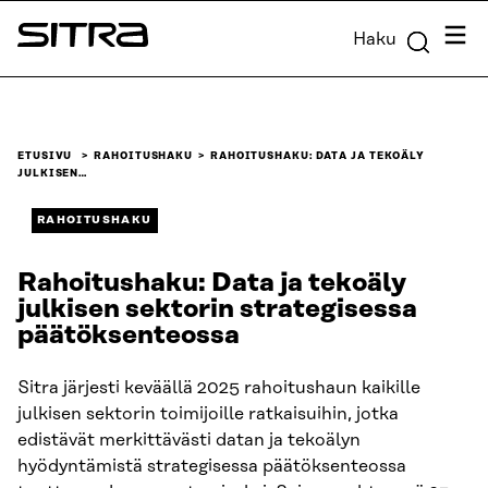
Siirry
Valik
Haku
suoraan
Sitra
sisältöön
↓
ETUSIVU
RAHOITUSHAKU
RAHOITUSHAKU: DATA JA TEKOÄLY
JULKISEN…
RAHOITUSHAKU
Rahoitushaku: Data ja tekoäly
julkisen sektorin strategisessa
päätöksenteossa
Sitra järjesti keväällä 2025 rahoitushaun kaikille
julkisen sektorin toimijoille ratkaisuihin, jotka
edistävät merkittävästi datan ja tekoälyn
hyödyntämistä strategisessa päätöksenteossa