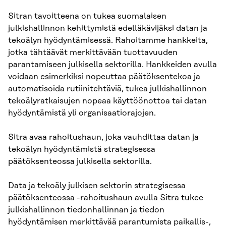
Sitran tavoitteena on tukea suomalaisen
julkishallinnon kehittymistä edelläkävijäksi datan ja
tekoälyn hyödyntämisessä. Rahoitamme hankkeita,
jotka tähtäävät merkittävään tuottavuuden
parantamiseen julkisella sektorilla. Hankkeiden avulla
voidaan esimerkiksi nopeuttaa päätöksentekoa ja
automatisoida rutiinitehtäviä, tukea julkishallinnon
tekoälyratkaisujen nopeaa käyttöönottoa tai datan
hyödyntämistä yli organisaatiorajojen.
Sitra avaa rahoitushaun, joka vauhdittaa datan ja
tekoälyn hyödyntämistä strategisessa
päätöksenteossa julkisella sektorilla.
Data ja tekoäly julkisen sektorin strategisessa
päätöksenteossa -rahoitushaun avulla Sitra tukee
julkishallinnon tiedonhallinnan ja tiedon
hyödyntämisen merkittävää parantumista paikallis-,