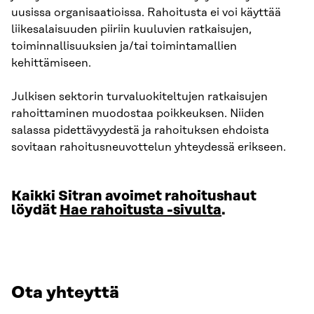
uusissa organisaatioissa. Rahoitusta ei voi käyttää
liikesalaisuuden piiriin kuuluvien ratkaisujen,
toiminnallisuuksien ja/tai toimintamallien
kehittämiseen.
Julkisen sektorin turvaluokiteltujen ratkaisujen
rahoittaminen muodostaa poikkeuksen. Niiden
salassa pidettävyydestä ja rahoituksen ehdoista
sovitaan rahoitusneuvottelun yhteydessä erikseen.
Kaikki Sitran avoimet rahoitushaut
löydät
Hae rahoitusta -sivulta
.
Ota yhteyttä