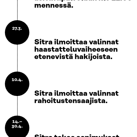
mennessä.
27.3.
Sitra ilmoittaa valinnat
haastatteluvaiheeseen
etenevistä hakijoista.
10.4.
Sitra ilmoittaa valinnat
rahoitustensaajista.
14.–
30.4.