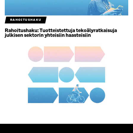
RAHOITUSHAKU
Rahoitushaku: Tuotteistettuja tekoälyratkaisuja
julkisen sektorin yhteisiin haasteisiin