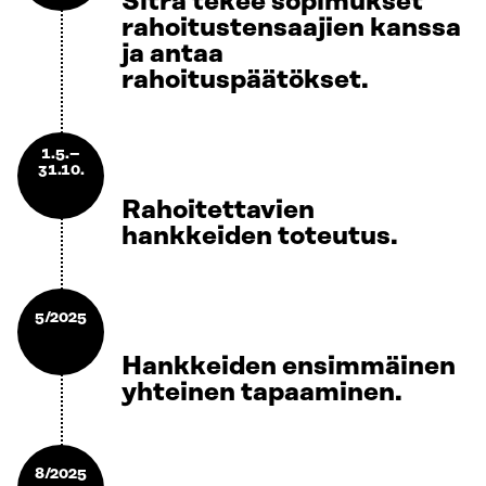
Sitra tekee sopimukset
rahoitustensaajien kanssa
ja antaa
rahoituspäätökset.
1.5.–
31.10.
Rahoitettavien
hankkeiden toteutus.
5/2025
Hankkeiden ensimmäinen
yhteinen tapaaminen.
8/2025