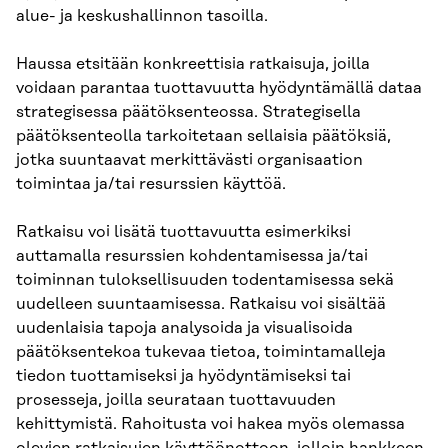
alue- ja keskushallinnon tasoilla.
Haussa etsitään konkreettisia ratkaisuja, joilla
voidaan parantaa tuottavuutta hyödyntämällä dataa
strategisessa päätöksenteossa. Strategisella
päätöksenteolla tarkoitetaan sellaisia päätöksiä,
jotka suuntaavat merkittävästi organisaation
toimintaa ja/tai resurssien käyttöä.
Ratkaisu voi lisätä tuottavuutta esimerkiksi
auttamalla resurssien kohdentamisessa ja/tai
toiminnan tuloksellisuuden todentamisessa sekä
uudelleen suuntaamisessa. Ratkaisu voi sisältää
uudenlaisia tapoja analysoida ja visualisoida
päätöksentekoa tukevaa tietoa, toimintamalleja
tiedon tuottamiseksi ja hyödyntämiseksi tai
prosesseja, joilla seurataan tuottavuuden
kehittymistä. Rahoitusta voi hakea myös olemassa
olevien ratkaisujen käyttöönottoon, jolloin hankkeen