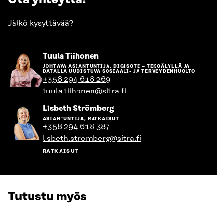
Jäikö kysyttävää?
Siirry
Tuula Tiihonen
henkilön
JOHTAVA ASIANTUNTIJA, DIGISOTE – TEKOÄLYLLÄ JA
sivulle
DATALLA UUDISTUVA SOSIAALI- JA TERVEYDENHUOLTO
+358 294 618 269
tuula.tiihonen@sitra.fi
Siirry
Lisbeth Strömberg
henkilön
ASIANTUNTIJA, RATKAISUT
sivulle
+358 294 618 387
lisbeth.stromberg@sitra.fi
RATKAISUT
Tutustu myös