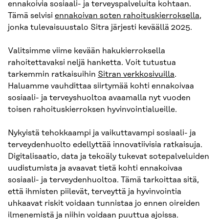
ennakoivia sosiaali- ja terveyspalveluita kohtaan.
Tämä selvisi
ennakoivan soten rahoituskierroksella
,
jonka tulevaisuustalo Sitra järjesti keväällä 2025.
Valitsimme viime kevään hakukierroksella
rahoitettavaksi neljä hanketta. Voit tutustua
tarkemmin ratkaisuihin
Sitran verkkosivuilla
.
Haluamme vauhdittaa siirtymää kohti ennakoivaa
sosiaali- ja terveyshuoltoa avaamalla nyt vuoden
toisen rahoituskierroksen hyvinvointialueille.
Nykyistä tehokkaampi ja vaikuttavampi sosiaali- ja
terveydenhuolto edellyttää innovatiivisia ratkaisuja.
Digitalisaatio, data ja tekoäly tukevat sotepalveluiden
uudistumista ja avaavat tietä kohti ennakoivaa
sosiaali- ja terveydenhuoltoa. Tämä tarkoittaa sitä,
että ihmisten piilevät, terveyttä ja hyvinvointia
uhkaavat riskit voidaan tunnistaa jo ennen oireiden
ilmenemistä ja niihin voidaan puuttua ajoissa.