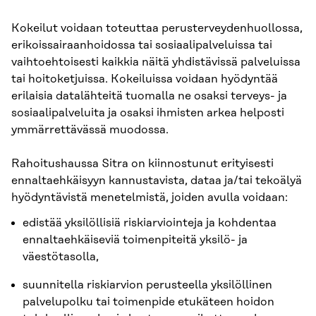
Kokeilut voidaan toteuttaa perusterveydenhuollossa,
erikoissairaanhoidossa tai sosiaalipalveluissa tai
vaihtoehtoisesti kaikkia näitä yhdistävissä palveluissa
tai hoitoketjuissa. Kokeiluissa voidaan hyödyntää
erilaisia datalähteitä tuomalla ne osaksi terveys- ja
sosiaalipalveluita ja osaksi ihmisten arkea helposti
ymmärrettävässä muodossa.
Rahoitushaussa Sitra on kiinnostunut erityisesti
ennaltaehkäisyyn kannustavista, dataa ja/tai tekoälyä
hyödyntävistä menetelmistä, joiden avulla voidaan:
edistää yksilöllisiä riskiarviointeja ja kohdentaa
ennaltaehkäiseviä toimenpiteitä yksilö- ja
väestötasolla,
suunnitella riskiarvion perusteella yksilöllinen
palvelupolku tai toimenpide etukäteen hoidon