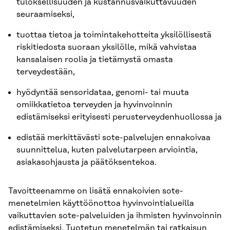
tuloksellisuuden ja kustannusvaikuttavuuden
seuraamiseksi,
tuottaa tietoa ja toimintakehotteita yksilöllisestä
riskitiedosta suoraan yksilölle, mikä vahvistaa
kansalaisen roolia ja tietämystä omasta
terveydestään,
hyödyntää sensoridataa, genomi- tai muuta
omiikkatietoa terveyden ja hyvinvoinnin
edistämiseksi erityisesti perusterveydenhuollossa ja
edistää merkittävästi sote-palvelujen ennakoivaa
suunnittelua, kuten palvelutarpeen arviointia,
asiakasohjausta ja päätöksentekoa.
Tavoitteenamme on lisätä ennakoivien sote-
menetelmien käyttöönottoa hyvinvointialueilla
vaikuttavien sote-palveluiden ja ihmisten hyvinvoinnin
edistämiseksi. Tuotetun menetelmän tai ratkaisun