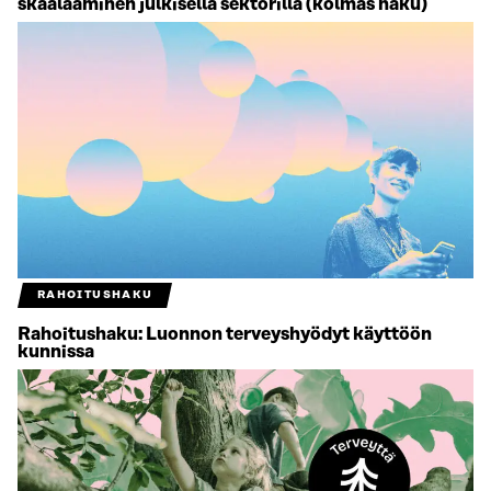
skaalaaminen julkisella sektorilla (kolmas haku)
RAHOITUSHAKU
Rahoitushaku: Luonnon terveyshyödyt käyttöön
kunnissa