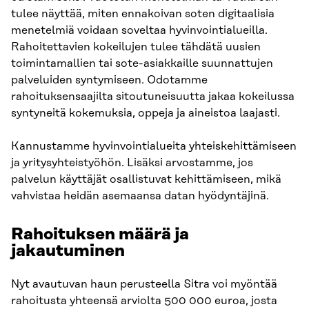
tulee näyttää, miten ennakoivan soten digitaalisia
menetelmiä voidaan soveltaa hyvinvointialueilla.
Rahoitettavien kokeilujen tulee tähdätä uusien
toimintamallien tai sote-asiakkaille suunnattujen
palveluiden syntymiseen. Odotamme
rahoituksensaajilta sitoutuneisuutta jakaa kokeilussa
syntyneitä kokemuksia, oppeja ja aineistoa laajasti.
Kannustamme hyvinvointialueita yhteiskehittämiseen
ja yritysyhteistyöhön. Lisäksi arvostamme, jos
palvelun käyttäjät osallistuvat kehittämiseen, mikä
vahvistaa heidän asemaansa datan hyödyntäjinä.
Rahoituksen määrä ja
jakautuminen
Nyt avautuvan haun perusteella Sitra voi myöntää
rahoitusta yhteensä arviolta 500 000 euroa, josta