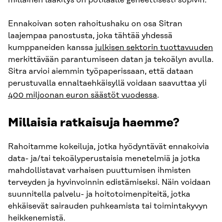
Ennakoivan soten rahoitushaku on osa Sitran
laajempaa panostusta, joka tähtää yhdessä
kumppaneiden kanssa
julkisen sektorin tuottavuuden
merkittävään parantumiseen datan ja tekoälyn avulla.
Sitra arvioi aiemmin työpaperissaan, että dataan
perustuvalla ennaltaehkäisyllä voidaan saavuttaa yli
400 miljoonan euron säästöt vuodessa
.
Millaisia ratkaisuja haemme?
Rahoitamme kokeiluja, jotka hyödyntävät ennakoivia
data- ja/tai tekoälyperustaisia menetelmiä ja jotka
mahdollistavat varhaisen puuttumisen ihmisten
terveyden ja hyvinvoinnin edistämiseksi. Näin voidaan
suunnitella palvelu- ja hoitotoimenpiteitä, jotka
ehkäisevät sairauden puhkeamista tai toimintakyvyn
heikkenemistä.