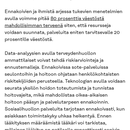
Ennakoivien ja ihmistä arjessa tukevien menetelmien
avulla voimme pitää
80 prosenttia väestöstä
mahdollisimman terveenä
siten, että resursseja
voidaan suunnata, palveluita eniten tarvitsevalle 20
prosentille väestöstä.
Data-analyysien avulla terveydenhuollon
ammattilaiset voivat tehdä riskiarviointeja ja
ennustemalleja. Ennakoivissa sote-palveluissa
seulontoihin ja hoitoon ohjataan henkilökohtaisten
riskitekijöiden perusteella. Teknologian avulla voidaan
seurata yksilön hoidon toteutumista ja tunnistaa
hoitovajeita, mikä mahdollistaa oikea-aikaisen
hoitoon pääsyn ja palvelutarpeen ennakoinnin.
Sosiaalihuollon palveluita tarjotaan ennakoivasti, kun
asiakkaan toimintakyky uhkaa heikentyä. Ennen
lääkityksen määräämistä lääkäri voi tarkistaa,
millainen lääkitys on potilaalle geneettisesti sopivin.