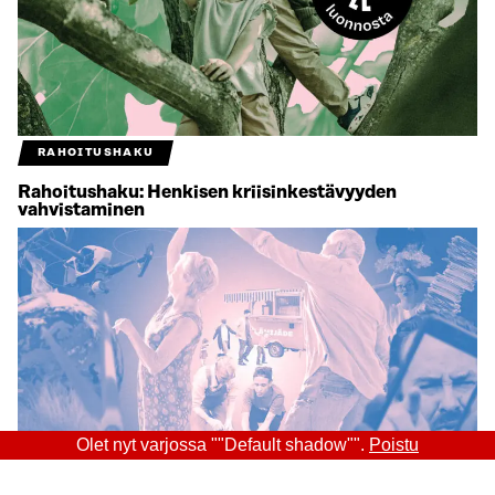
RAHOITUSHAKU
Rahoitushaku: Henkisen kriisinkestävyyden
vahvistaminen
Olet nyt varjossa ""Default shadow"".
Poistu