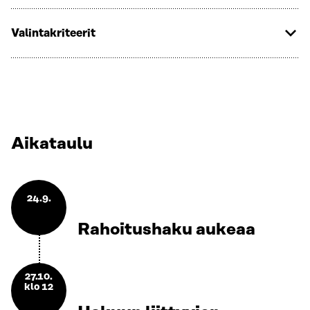
Valintakriteerit
Aikataulu
24.9.
Rahoitushaku aukeaa
27.10.
klo 12