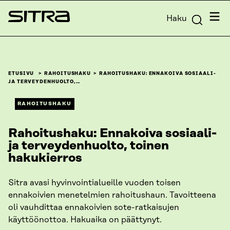
Siirry
Valik
Haku
suoraan
Sitra
sisältöön
↓
ETUSIVU
RAHOITUSHAKU
RAHOITUSHAKU: ENNAKOIVA SOSIAALI-
JA TERVEYDENHUOLTO,…
RAHOITUSHAKU
Rahoitushaku: Ennakoiva sosiaali-
ja terveydenhuolto, toinen
hakukierros
Sitra avasi hyvinvointialueille vuoden toisen
ennakoivien menetelmien rahoitushaun. Tavoitteena
oli vauhdittaa ennakoivien sote-ratkaisujen
käyttöönottoa. Hakuaika on päättynyt.