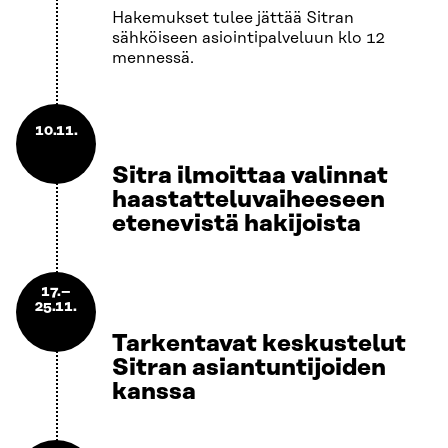
Hakemukset tulee jättää Sitran
sähköiseen asiointipalveluun klo 12
mennessä.
10.11.
Sitra ilmoittaa valinnat
haastatteluvaiheeseen
etenevistä hakijoista
17.–
25.11.
Tarkentavat keskustelut
Sitran asiantuntijoiden
kanssa