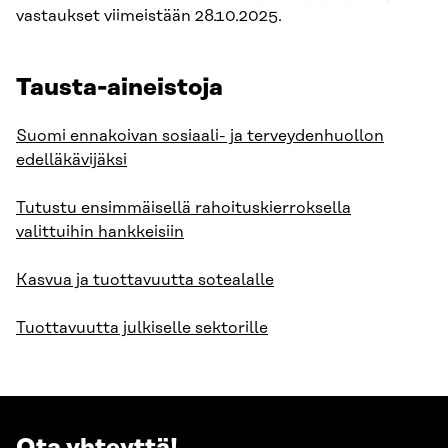
vastaukset viimeistään 28.10.2025.
Tausta-aineistoja
Suomi ennakoivan sosiaali- ja terveydenhuollon
edelläkävijäksi
Tutustu ensimmäisellä rahoituskierroksella
valittuihin hankkeisiin
Kasvua ja tuottavuutta sotealalle
Tuottavuutta julkiselle sektorille
Ota yhteyttä!