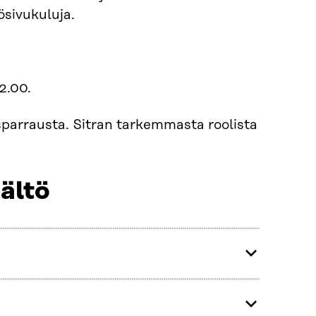
ösivukuluja.
2.00.
ä sparrausta. Sitran tarkemmasta roolista
ältö