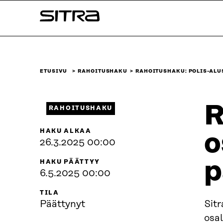
Siirry
Sitra
suoraan
sisältöön
↓
ETUSIVU
RAHOITUSHAKU
RAHOITUSHAKU: POLIS-ALU
R
RAHOITUSHAKU
HAKU ALKAA
o
26.3.2025 00:00
p
HAKU PÄÄTTYY
6.5.2025 00:00
TILA
Päättynyt
Sitr
osa