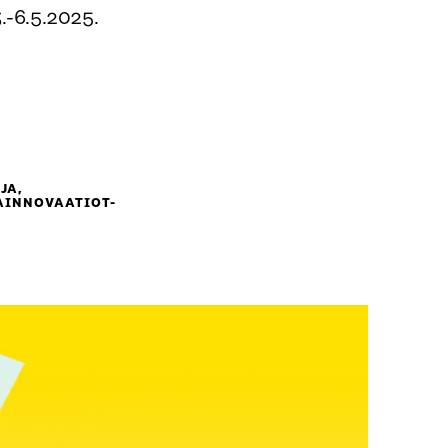
.-6.5.2025.
JA,
AINNOVAATIOT-