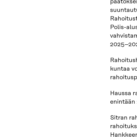
päätöksen
suuntautu
Rahoitust
Polis-alu
vahvistam
2025–202
Rahoitush
kuntaa vo
rahoitus
Haussa ra
enintään
Sitran ra
rahoituks
Hankkeen 