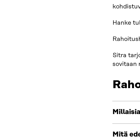
kohdistuv
Hanke tul
Rahoitush
Sitra tar
sovitaan 
Raho
Millais
Mitä ed