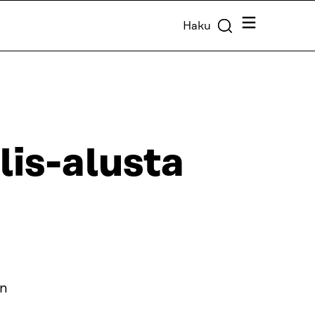
Valikko
Haku
lis-alusta
en