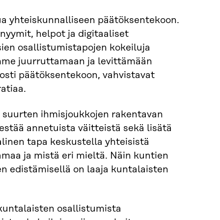
ua yhteiskunnalliseen päätöksentekoon.
nyymit, helpot ja digitaaliset
sien osallistumistapojen kokeiluja
mme juurruttamaan ja levittämään
dosti päätöksentekoon, vahvistavat
atiaa.
a suurten ihmisjoukkojen rakentavan
estää annetuista väitteistä sekä lisätä
linen tapa keskustella yhteisistä
amaa ja mistä eri mieltä. Näin kuntien
 edistämisellä on laaja kuntalaisten
kuntalaisten osallistumista