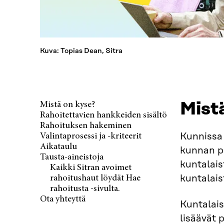
Kuva: Topias Dean, Sitra
Mist
Mistä on kyse?
Rahoitettavien hankkeiden sisältö
Rahoituksen hakeminen
Kunnissa 
Valintaprosessi ja -kriteerit
Aikataulu
kunnan pe
Tausta-aineistoja
kuntalais
Kaikki Sitran avoimet
kuntalais
rahoitushaut löydät Hae
rahoitusta -sivulta.
Ota yhteyttä
Kuntalais
lisäävät 