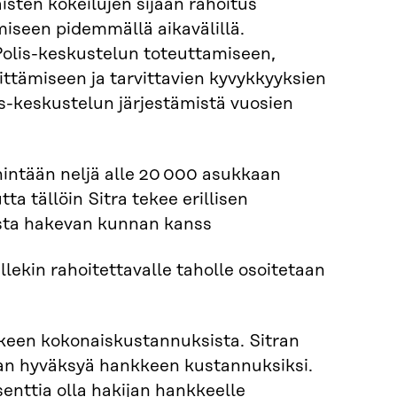
isten kokeilujen sijaan rahoitus
iseen pidemmällä aikavälillä.
 Polis-keskustelun toteuttamiseen,
ittämiseen ja tarvittavien kyvykkyyksien
is-keskustelun järjestämistä vuosien
nintään neljä alle 20 000 asukkaan
a tällöin Sitra tekee erillisen
usta hakevan kunnan kanss
llekin rahoitettavalle taholle osoitetaan
kkeen kokonaiskustannuksista. Sitran
aan hyväksyä hankkeen kustannuksiksi.
nttia olla hakijan hankkeelle