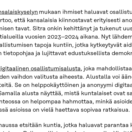
nsalaiskyselyn
mukaan ihmiset haluavat osallist
rtoo, että kansalaisia kiinnostavat erityisesti ano
misen tavat. Sitra onkin kehittänyt ja tukenut uu
tialueilla vuosien 2023–2024 aikana. Nyt lähde
llistumisen tapoja kuntiin, jotka kytkeytyvät ai
 tietopohjaa ja lujittavat edustuksellista demokr
igitaalinen osallistumisalusta
, joka mahdollista
iden vaihdon valitusta aiheesta. Alustalla voi ään
teitä. Se on helppokäyttöinen ja anonyymi digitaa
 Samalla alusta näyttää, mistä kuntalaiset ovat s
teossa on helpompaa hahmottaa, minkä asioiden
issä asioissa on vielä haettava sopivaa ratkaisua.
aussa etsitään kuntia, jotka haluavat parantaa 