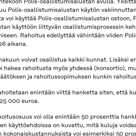
tekoon Polis-osallistumisalustan avulla. Yksittä
u Polis-osallistumisalustan käytön vakiinnuttam
a voi käyttää Polis-osallistumisalustan ostoon,
stan käyttöön liittyvän osallistumisprosessin keh
iseen. Rahoitus edellyttää vähintään viiden Pol
6 aikana.
akuun voivat osallistua kaikki kunnat. Lisäksi e
i hakea rahoitusta myös yhdessä (konsortio), mutt
päätöksen ja rahoitussopimuksen kunkin rahoit
hoitetaan enintään viittä hanketta siten, että ku
 25 000 euroa.
hoitusosuus voi olla enintään 50 prosenttia han
en käyttöehdoissa on kuvattu, mitä kuluja void
kokonaiskustannuksista voi esimerkiksi 50 prose