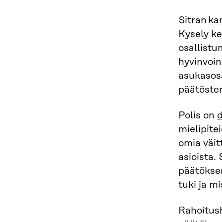
Sitran
ka
Kysely ke
osallistu
hyvinvoin
asukasosa
päätösten
Polis on
d
mielipite
omia väit
asioista.
päätöksen
tuki ja m
Rahoitush