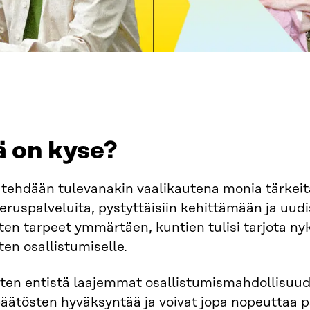
ä on kyse?
tehdään tulevanakin vaalikautena monia tärkeitä
ruspalveluita, pystyttäisiin kehittämään ja uudi
ten tarpeet ymmärtäen, kuntien tulisi tarjota ny
ten osallistumiselle.
ten entistä laajemmat osallistumismahdollisuud
päätösten hyväksyntää ja voivat jopa nopeuttaa 