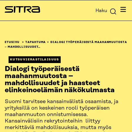
Siirry
Valik
Haku
suoraan
Sitra
sisältöön
↓
ETUSIVU
TAPAHTUMA
DIALOGI TYÖPERÄISESTÄ MAAHANMUUTOSTA
– MAHDOLLISUUDET…
KUTSUVIERASTILAISUUS
Dialogi työperäisestä
maahanmuutosta –
mahdollisuudet ja haasteet
elinkeinoelämän näkökulmasta
Suomi tarvitsee kansainvälistä osaamista, ja
yrityksillä on keskeinen rooli työperäisen
maahanmuuton onnistumisessa.
Kansainvälisiin rekrytointeihin liittyy
merkittäviä mahdollisuuksia, mutta myös