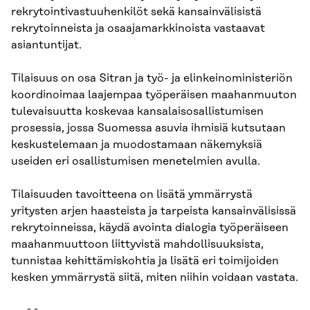
rekrytointivastuuhenkilöt sekä kansainvälisistä
rekrytoinneista ja osaajamarkkinoista vastaavat
asiantuntijat.
Tilaisuus on osa Sitran ja työ- ja elinkeinoministeriön
koordinoimaa laajempaa työperäisen maahanmuuton
tulevaisuutta koskevaa kansalaisosallistumisen
prosessia, jossa Suomessa asuvia ihmisiä kutsutaan
keskustelemaan ja muodostamaan näkemyksiä
useiden eri osallistumisen menetelmien avulla.
Tilaisuuden tavoitteena on lisätä ymmärrystä
yritysten arjen haasteista ja tarpeista kansainvälisissä
rekrytoinneissa, käydä avointa dialogia työperäiseen
maahanmuuttoon liittyvistä mahdollisuuksista,
tunnistaa kehittämiskohtia ja lisätä eri toimijoiden
kesken ymmärrystä siitä, miten niihin voidaan vastata.