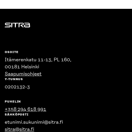
Sitra
OSOITE
Itämerenkatu 11-13, PL 160,
00181 Helsinki
Saapumisohjeet
Y-TUNNUS
0202132-3
PUHELIN
+358 294 618 991
SÄHKÖPOSTI
etunimi.sukunimi@sitra.fi
sitra@sitra.fi