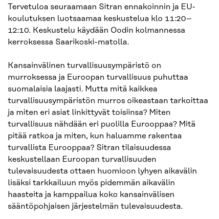
Tervetuloa seuraamaan Sitran ennakoinnin ja EU-
koulutuksen luotsaamaa keskustelua klo 11:20–
12:10. Keskustelu käydään Oodin kolmannessa
kerroksessa Saarikoski-matolla.
Kansainvälinen turvallisuusympäristö on
murroksessa ja Euroopan turvallisuus puhuttaa
suomalaisia laajasti. Mutta mitä kaikkea
turvallisuusympäristön murros oikeastaan tarkoittaa
ja miten eri asiat linkittyvät toisiinsa? Miten
turvallisuus nähdään eri puolilla Eurooppaa? Mitä
pitää ratkoa ja miten, kun haluamme rakentaa
turvallista Eurooppaa? Sitran tilaisuudessa
keskustellaan Euroopan turvallisuuden
tulevaisuudesta ottaen huomioon lyhyen aikavälin
lisäksi tarkkailuun myös pidemmän aikavälin
haasteita ja kamppailua koko kansainvälisen
sääntöpohjaisen järjestelmän tulevaisuudesta.