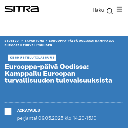
Siirry
Valik
Haku
suoraan
Sitra
sisältöön
↓
ETUSIVU
TAPAHTUMA
EUROOPPA-PÄIVÄ OODISSA: KAMPPAILU
EUROOPAN TURVALLISUUDEN…
KESKUSTELUTILAISUUS
Eurooppa-päivä Oodissa:
Kamppailu Euroopan
turvallisuuden tulevaisuuksista
AIKATAULU
perjantai 09.05.2025 klo 14.20-15.10