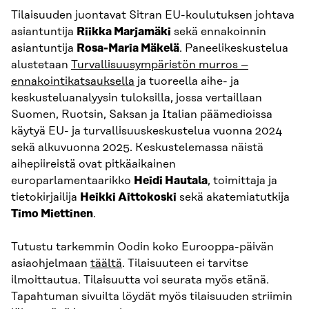
Tilaisuuden juontavat Sitran EU-koulutuksen johtava
asiantuntija
Riikka Marjamäki
sekä ennakoinnin
asiantuntija
Rosa-Maria Mäkelä
. Paneelikeskustelua
alustetaan
Turvallisuusympäristön murros –
ennakointikatsauksella
ja tuoreella aihe- ja
keskusteluanalyysin tuloksilla, jossa vertaillaan
Suomen, Ruotsin, Saksan ja Italian päämedioissa
käytyä EU- ja turvallisuuskeskustelua vuonna 2024
sekä alkuvuonna 2025. Keskustelemassa näistä
aihepiireistä ovat pitkäaikainen
europarlamentaarikko
Heidi Hautala
, toimittaja ja
tietokirjailija
Heikki Aittokoski
sekä akatemiatutkija
Timo Miettinen
.
Tutustu tarkemmin Oodin koko Eurooppa-päivän
asiaohjelmaan
täältä
. Tilaisuuteen ei tarvitse
ilmoittautua. Tilaisuutta voi seurata myös etänä.
Tapahtuman sivuilta löydät myös tilaisuuden striimin