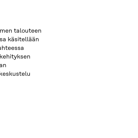
omen talouteen
sa käsitellään
suhteessa
skehityksen
ian
ikeskustelu