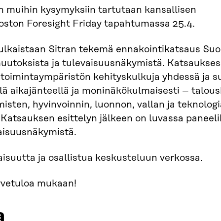
in muihin kysymyksiin tartutaan kansallisen
oston Foresight Friday tapahtumassa 25.4.
julkaistaan Sitran tekemä ennakointikatsaus Su
muutoksista ja tulevaisuusnäkymistä. Katsaukses
 toimintaympäristön kehityskulkuja yhdessä ja 
ällä aikajänteellä ja moninäkökulmaisesti – talou
isten, hyvinvoinnin, luonnon, vallan ja teknolog
Katsauksen esittelyn jälkeen on luvassa paneel
aisuusnäkymistä.
laisuutta ja osallistua keskusteluun verkossa.
rvetuloa mukaan!
a