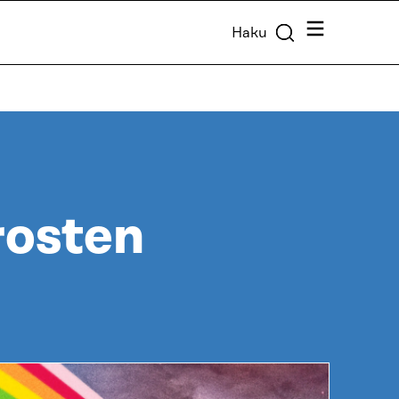
Valikko
Haku
rosten