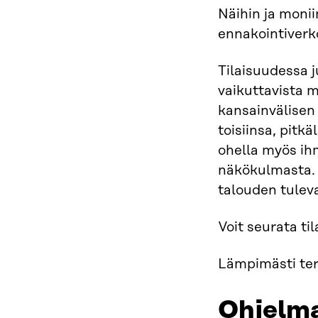
Näihin ja moni
ennakointiverk
Tilaisuudessa 
vaikuttavista 
kansainvälisen
toisiinsa, pitk
ohella myös ihm
näkökulmasta. 
talouden tulev
Voit seurata ti
Lämpimästi te
Ohjelm