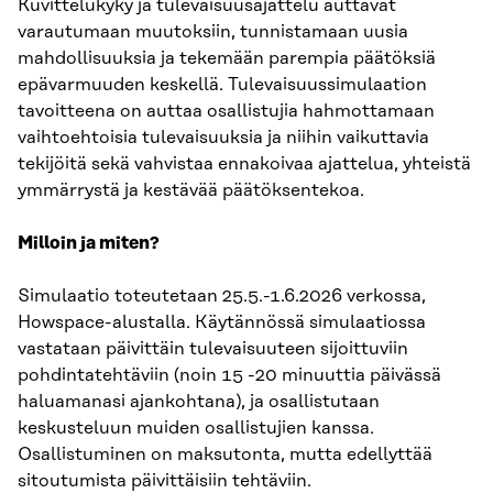
Kuvittelukyky ja tulevaisuusajattelu auttavat
varautumaan muutoksiin, tunnistamaan uusia
mahdollisuuksia ja tekemään parempia päätöksiä
epävarmuuden keskellä. Tulevaisuussimulaation
tavoitteena on auttaa osallistujia hahmottamaan
vaihtoehtoisia tulevaisuuksia ja niihin vaikuttavia
tekijöitä sekä vahvistaa ennakoivaa ajattelua, yhteistä
ymmärrystä ja kestävää päätöksentekoa.
Milloin ja miten?
Simulaatio toteutetaan 25.5.-1.6.2026 verkossa,
Howspace-alustalla. Käytännössä simulaatiossa
vastataan päivittäin tulevaisuuteen sijoittuviin
pohdintatehtäviin (noin 15 -20 minuuttia päivässä
haluamanasi ajankohtana), ja osallistutaan
keskusteluun muiden osallistujien kanssa.
Osallistuminen on maksutonta, mutta edellyttää
sitoutumista päivittäisiin tehtäviin.