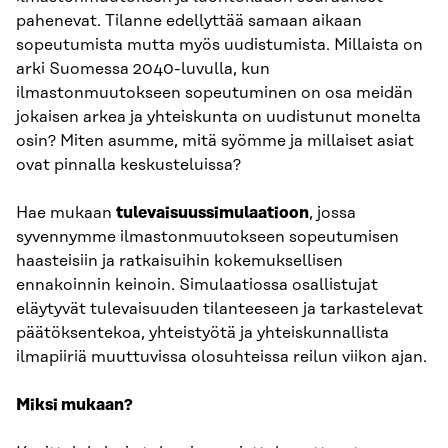
pahenevat. Tilanne edellyttää samaan aikaan
sopeutumista mutta myös uudistumista. Millaista on
arki Suomessa 2040-luvulla, kun
ilmastonmuutokseen sopeutuminen on osa meidän
jokaisen arkea ja yhteiskunta on uudistunut monelta
osin? Miten asumme, mitä syömme ja millaiset asiat
ovat pinnalla keskusteluissa?
Hae mukaan
tulevaisuussimulaatioon
, jossa
syvennymme ilmastonmuutokseen sopeutumisen
haasteisiin ja ratkaisuihin kokemuksellisen
ennakoinnin keinoin. Simulaatiossa osallistujat
eläytyvät tulevaisuuden tilanteeseen ja tarkastelevat
päätöksentekoa, yhteistyötä ja yhteiskunnallista
ilmapiiriä muuttuvissa olosuhteissa reilun viikon ajan.
Miksi mukaan?