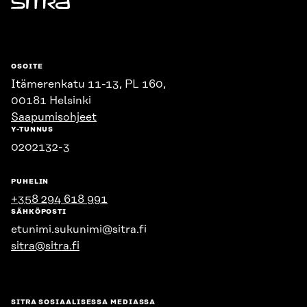
Sitra
OSOITE
Itämerenkatu 11-13, PL 160,
00181 Helsinki
Saapumisohjeet
Y-TUNNUS
0202132-3
PUHELIN
+358 294 618 991
SÄHKÖPOSTI
etunimi.sukunimi@sitra.fi
sitra@sitra.fi
SITRA SOSIAALISESSA MEDIASSA