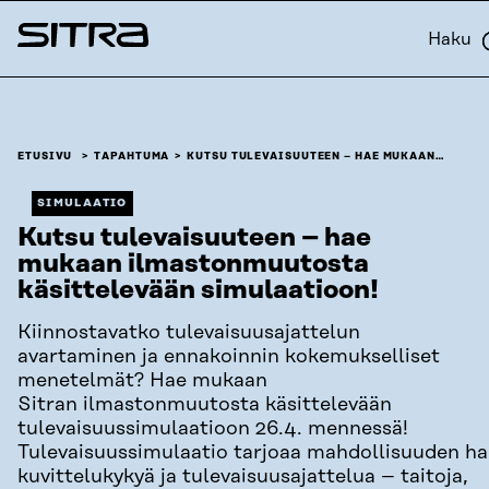
Siirry
Haku
suoraan
Sitra
sisältöön
↓
ETUSIVU
TAPAHTUMA
KUTSU TULEVAISUUTEEN – HAE MUKAAN…
SIMULAATIO
Kutsu tulevaisuuteen – hae
mukaan ilmastonmuutosta
käsittelevään simulaatioon!
Kiinnostavatko tulevaisuusajattelun
avartaminen ja ennakoinnin kokemukselliset
menetelmät? Hae mukaan
Sitran ilmastonmuutosta käsittelevään
tulevaisuussimulaatioon 26.4. mennessä!
Tulevaisuussimulaatio tarjoaa mahdollisuuden har
kuvittelukykyä ja tulevaisuusajattelua – taitoja,