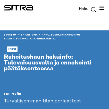
Siirry
Valik
Haku
suoraan
Sitra
sisältöön
↓
ETUSIVU
TAPAHTUMA
RAHOITUSHAUN HAKUINFO:
TULEVAISUUSVALTA JA ENNAKOINTI…
INFO
Rahoitushaun hakuinfo:
Tulevaisuusvalta ja ennakointi
päätöksenteossa
LUE MYÖS
Turvallisemman tilan periaatteet