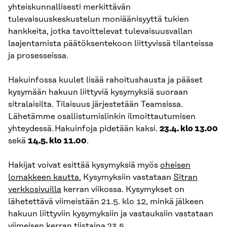
yhteiskunnallisesti merkittävän
tulevaisuuskeskustelun moniäänisyyttä tukien
hankkeita, jotka tavoittelevat tulevaisuusvallan
laajentamista päätöksentekoon liittyvissä tilanteissa
ja prosesseissa.
Hakuinfossa kuulet lisää rahoitushausta ja pääset
kysymään hakuun liittyviä kysymyksiä suoraan
sitralaisilta. Tilaisuus järjestetään Teamsissa.
Lähetämme osallistumislinkin ilmoittautumisen
yhteydessä. Hakuinfoja pidetään kaksi.
23.4. klo 13.00
sekä
14.5. klo 11.00
.
Hakijat voivat esittää kysymyksiä myös
oheisen
lomakkeen kautta.
Kysymyksiin vastataan
Sitran
verkkosivuilla
kerran viikossa. Kysymykset on
lähetettävä viimeistään 21.5. klo 12, minkä jälkeen
hakuun liittyviin kysymyksiin ja vastauksiin vastataan
viimeisen kerran tiistaina 23.5.