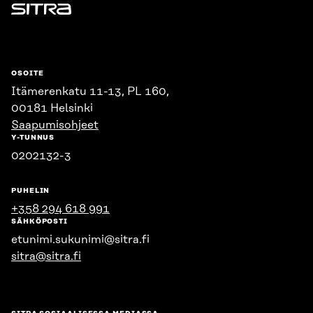
Sitra
OSOITE
Itämerenkatu 11-13, PL 160,
00181 Helsinki
Saapumisohjeet
Y-TUNNUS
0202132-3
PUHELIN
+358 294 618 991
SÄHKÖPOSTI
etunimi.sukunimi@sitra.fi
sitra@sitra.fi