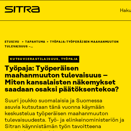
Siirry
Hak
suoraan
Sitra
sisältöön
↓
ETUSIVU
TAPAHTUMA
TYÖPAJA: TYÖPERÄISEN MAAHANMUUTON
TULEVAISUUS –…
KUTSUVIERASTILAISUUS, TYÖPAJA
Työpaja: Työperäisen
maahanmuuton tulevaisuus –
Miten kansalaisten näkemykset
saadaan osaksi päätöksentekoa?
Suuri joukko suomalaisia ja Suomessa
asuvia kutsutaan tänä vuonna käymään
keskustelua työperäisen maahanmuuton
tulevaisuudesta. Työ- ja elinkeinoministeriön ja
Sitran käynnistämän työn tavoitteena