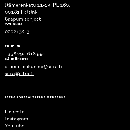
Itämerenkatu 11-13, PL 160,
00181 Helsinki
Saapumisohjeet
Y-TUNNUS
0202132-3
PUHELIN
+358 294 618 991
SÄHKÖPOSTI
etunimi.sukunimi@sitra.fi
sitra@sitra.fi
SITRA SOSIAALISESSA MEDIASSA
LinkedIn
Instagram
YouTube