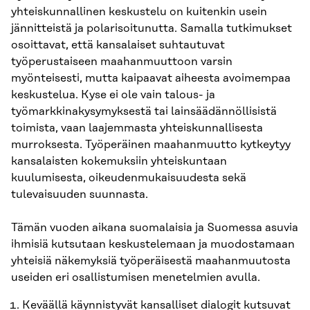
yhteiskunnallinen keskustelu on kuitenkin usein
jännitteistä ja polarisoitunutta. Samalla tutkimukset
osoittavat, että kansalaiset suhtautuvat
työperustaiseen maahanmuuttoon varsin
myönteisesti, mutta kaipaavat aiheesta avoimempaa
keskustelua. Kyse ei ole vain talous- ja
työmarkkinakysymyksestä tai lainsäädännöllisistä
toimista, vaan laajemmasta yhteiskunnallisesta
murroksesta. Työperäinen maahanmuutto kytkeytyy
kansalaisten kokemuksiin yhteiskuntaan
kuulumisesta, oikeudenmukaisuudesta sekä
tulevaisuuden suunnasta.
Tämän vuoden aikana suomalaisia ja Suomessa asuvia
ihmisiä kutsutaan keskustelemaan ja muodostamaan
yhteisiä näkemyksiä työperäisestä maahanmuutosta
useiden eri osallistumisen menetelmien avulla.
Keväällä käynnistyvät kansalliset dialogit kutsuvat