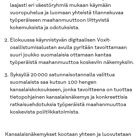
laajasti eri väestöryhmiä mukaan käymään
vuoropuhelua ja luomaan yhteistä tilannekuvaa
työperäiseen maahanmuuttoon liittyvistä
kokemuksista ja odotuksista.
Elokuussa käynnistyvän digitaalisen Voxit-
osallistumisalustan avulla pyritään tavoittamaan
suuri joukko suomalaisia ottamaan kantaa
työperäistä maahanmuuttoa koskeviin näkemyksiin.
Syksyllä 20 000 satunnaisotannalla valittua
suomalaista saa kutsun 100 hengen
kansalaiskokoukseen, jonka tavoitteena on tuottaa
tietopohjainen kansalaisnäkemys ja konkreettisia
ratkaisuehdotuksia työperäistä maahanmuuttoa
koskevista politiikkatoimista.
Kansalaisnäkemykset kootaan yhteen ja luovutetaan