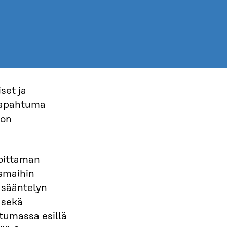
set ja
 Tapahtuma
 on
hoittaman
smaihin
 sääntelyn
 sekä
tumassa esillä