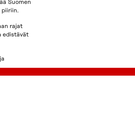
ttää Suomen
iiriin.
an rajat
a edistävät
ja
llä sivulla
.
aista
Projektit
Tapahtumat
Yhteystiedot