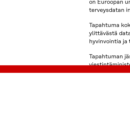
on Euroopan u
terveysdatan in
Tapahtuma koko
ylittävästä dat
hyvinvointia ja
Tapahtuman jär
viestintäminist
Tutustu ohjelm