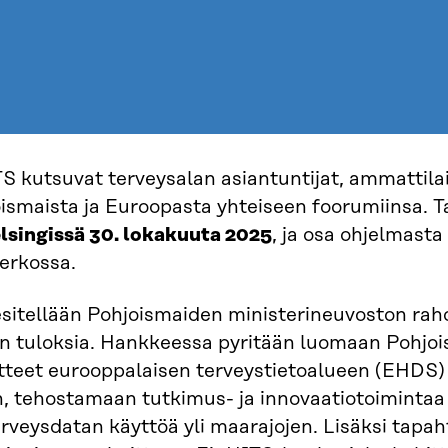
S kutsuvat terveysalan asiantuntijat, ammattilai
oismaista ja Euroopasta yhteiseen foorumiinsa.
lsingissä 30. lokakuuta 2025
, ja osa ohjelmasta
verkossa.
esitellään Pohjoismaiden ministerineuvoston ra
n tuloksia. Hankkeessa pyritään luomaan Pohjoi
atteet eurooppalaisen terveystietoalueen (EHDS)
 tehostamaan tutkimus- ja innovaatiotoimintaa
rveysdatan käyttöä yli maarajojen. Lisäksi tapah