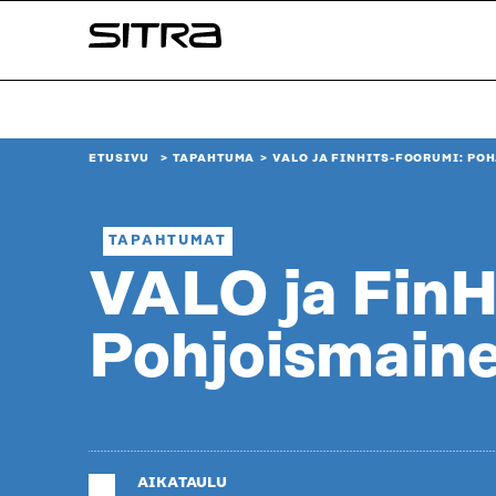
Siirry
Sitra
suoraan
sisältöön
↓
ETUSIVU
TAPAHTUMA
VALO JA FINHITS-FOORUMI: PO
TAPAHTUMAT
VALO ja Fin
Pohjoismaine
AIKATAULU