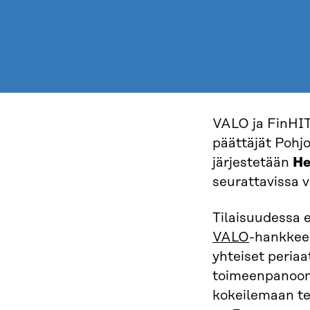
VALO ja FinHIT
päättäjät Pohj
järjestetään
He
seurattavissa 
Tilaisuudessa 
VALO
-hankkee
yhteiset peria
toimeenpanoon,
kokeilemaan te